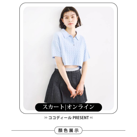
買賣價金債權讓與本公司後，依約使用本公司帳單繳交帳款。
後付繳納相關費用。
2.基於同意付款使用「大哥付你分期」之契約關係目的，商店將以您的個人
付款後萊爾富取貨
※ 交易是否成功請以「AFTEE先享後付 」之結帳頁面顯示為準，若有關於
資料（包含姓名、電話或地址）提供予台灣大哥大進項蒐集、處理及利用，
是否繳費成功／繳費後需取消欲退款等相關疑問，請聯繫「AFTEE先享後付
免運費
由本公司與您本人進行分期帳單所需資料之確認、核對及更正。
客戶支援中心」
https://netprotections.freshdesk.com/support/home
3.完整用戶服務條款，請詳閱以下連結：
https://oppay.tw/userRule
7-11取貨付款
【注意事項】
１．透過由恩沛科技股份有限公司提供之「AFTEE先享後付」服務完成之交
免運費
易，需依本服務之必要範圍內提供個人資料，並將交易相關給付款項請求債
權轉讓予恩沛科技股份有限公司。
付款後7-11取貨
２．關於個人資料處理事宜，請瀏覽以下網址：
免運費
https://aftee.tw/terms/#terms3
３．未成年的使用者請事先徵得法定代理人或監護人之同意方可使用
宅配
「AFTEE先享後付」，若未經同意申辦者引起之損失，本公司不負相關責
任。
免運費
４．使用「AFTEE先享後付」時，將依據個別帳號之用戶狀況，依本公司即
時審查核予不同之上限額度；若仍有額度不足之情形，本公司將視審查結果
離島宅配
請求用戶進行身份認證。
免運費
５．嚴禁一人註冊多個帳號或使用他人資訊註冊。若發現惡意使用之情形，
恩沛科技股份有限公司將有權停止該用戶之使用額度並採取法律行動。