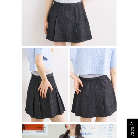
AI
找
尺