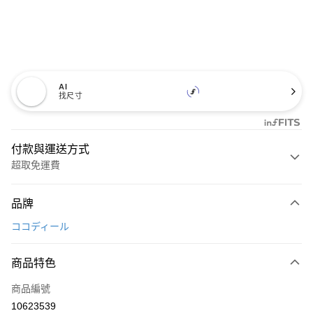
AI
找尺寸
付款與運送方式
超取免運費
付款方式
品牌
信用卡一次付款
ココディール
超商取貨付款
商品特色
LINE Pay
商品編號
Apple Pay
10623539