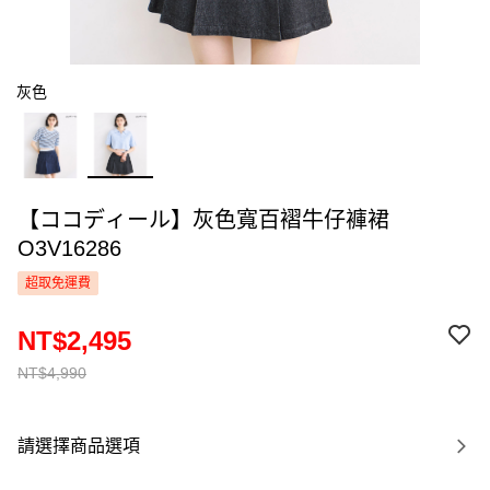
灰色
【ココディール】灰色寬百褶牛仔褲裙
O3V16286
超取免運費
NT$2,495
NT$4,990
請選擇商品選項