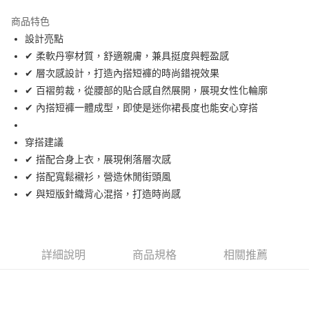
街口支付
商品特色
悠遊付
設計亮點
大哥付你分期
✔ 柔軟丹寧材質，舒適親膚，兼具挺度與輕盈感
相關說明
✔ 層次感設計，打造內搭短褲的時尚錯視效果
【大哥付你分期使用說明】
✔ 百褶剪裁，從腰部的貼合感自然展開，展現女性化輪廓
AFTEE先享後付
1.本服務由台灣大哥大提供，台灣大哥大用戶可立即使用無須另外申請。
✔ 內搭短褲一體成型，即使是迷你裙長度也能安心穿搭
2.付款方式選擇「大哥付你分期」，訂單成立後會自動跳轉到大哥付的交易
相關說明
流程，驗證手機門號後，選擇欲分期的期數、繳款截止日，確認付款後即完
【關於「AFTEE先享後付」】
成交易。
ATM付款
AFTEE先享後付是「在收到商品之後才付款」的支付方式。 讓您購物簡單
穿搭建議
3.實際核准額度、可分期數及費用金額請依後續交易確認頁面所載為準。
便利好安心！
✔ 搭配合身上衣，展現俐落層次感
4.訂單成立30分鐘內，如未前往確認交易或遇審核未通過，訂單將自動取
１．簡單：不需註冊會員、不需綁卡、不需儲值。
運送方式
消。如遇「轉專審核」未通過狀況，表示未達大哥付你分期系統評分，恕無
✔ 搭配寬鬆襯衫，營造休閒街頭風
２．便利：只要手機號碼，簡訊認證，即可結帳。
法說明評估內容。
３．安心：先確認商品／服務後，再付款。
✔ 與短版針織背心混搭，打造時尚感
全家取貨付款
【繳款方式說明】
1.分期款項不併入電信帳單，「大哥付你分期」於每月結算日後寄送繳費提
免運費
【「AFTEE先享後付」結帳流程】
醒簡訊。
１．於結帳方式選擇「AFTEE先享後付」後，將跳轉至「AFTEE先享後付」
2.透過簡訊連結打開帳單後，可選擇「超商條碼／台灣大直營門市／銀行轉
付款後全家取貨
結帳頁面，進行簡訊認證並確認金額後，即可完成結帳。
帳／街口支付／iPASS MONEY」等通路繳費。
２．訂單成立數日內，您將收到繳費通知簡訊。
詳細說明
商品規格
相關推薦
免運費
３．收到繳費通知簡訊後14天內，點擊此簡訊中的連結，可透過四大超商／
【注意事項】
ATM／網路銀行／等多元方式進行付款，方視為交易完成。
萊爾富取貨付款
1.本服務係由「台灣大哥大股份有限公司」（以下簡稱本公司）所提供，讓
※ 請注意：結帳手續完成當下不需立刻繳費，但若您需要取消訂單，請聯絡
用戶於交易時，得透過本服務購買商品或服務，並由商店將買賣／分期付款
免運費
購買商品的店家。未經商家同意取消之訂單仍視為有效，需透過AFTEE先享