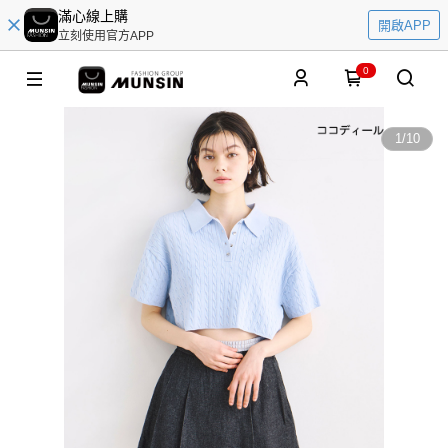
滿心線上購
開啟APP
立刻使用官方APP
0
1
/
10