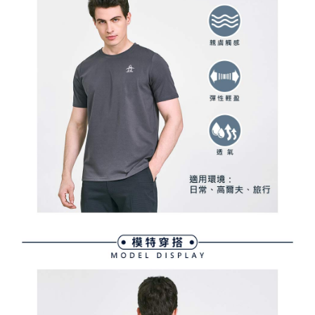
用戶於交易時，得透過本服務購買商品或服務，並由商店將買賣／分期付款
免運費
購買商品的店家。未經商家同意取消之訂單仍視為有效，需透過AFTEE先享
買賣價金債權讓與本公司後，依約使用本公司帳單繳交帳款。
後付繳納相關費用。
2.基於同意付款使用「大哥付你分期」之契約關係目的，商店將以您的個人
付款後萊爾富取貨
※ 交易是否成功請以「AFTEE先享後付 」之結帳頁面顯示為準，若有關於
資料（包含姓名、電話或地址）提供予台灣大哥大進項蒐集、處理及利用，
是否繳費成功／繳費後需取消欲退款等相關疑問，請聯繫「AFTEE先享後付
免運費
由本公司與您本人進行分期帳單所需資料之確認、核對及更正。
客戶支援中心」
https://netprotections.freshdesk.com/support/home
3.完整用戶服務條款，請詳閱以下連結：
https://oppay.tw/userRule
7-11取貨付款
【注意事項】
１．透過由恩沛科技股份有限公司提供之「AFTEE先享後付」服務完成之交
免運費
易，需依本服務之必要範圍內提供個人資料，並將交易相關給付款項請求債
權轉讓予恩沛科技股份有限公司。
付款後7-11取貨
２．關於個人資料處理事宜，請瀏覽以下網址：
免運費
https://aftee.tw/terms/#terms3
３．未成年的使用者請事先徵得法定代理人或監護人之同意方可使用
宅配
「AFTEE先享後付」，若未經同意申辦者引起之損失，本公司不負相關責
任。
免運費
４．使用「AFTEE先享後付」時，將依據個別帳號之用戶狀況，依本公司即
時審查核予不同之上限額度；若仍有額度不足之情形，本公司將視審查結果
離島宅配
請求用戶進行身份認證。
免運費
５．嚴禁一人註冊多個帳號或使用他人資訊註冊。若發現惡意使用之情形，
恩沛科技股份有限公司將有權停止該用戶之使用額度並採取法律行動。