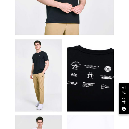
AI
找
尺
寸