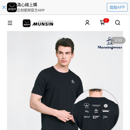
滿心線上購
開啟APP
立刻使用官方APP
0
1
/
10