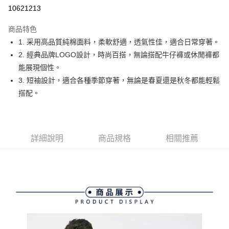
10621213
街口支付
商品特色
悠遊付
1. 采用高品質純棉面料，柔軟舒適，透氣性佳，適合日常穿著。
大哥付你分期
2. 經典品牌LOGO設計，時尚百搭，無論搭配牛仔褲或休閒褲都
相關說明
能展現個性。
【大哥付你分期使用說明】
3. 短袖設計，適合各種季節穿著，無論是春夏還是秋冬都能輕鬆
AFTEE先享後付
1.本服務由台灣大哥大提供，台灣大哥大用戶可立即使用無須另外申請。
搭配。
2.付款方式選擇「大哥付你分期」，訂單成立後會自動跳轉到大哥付的交易
相關說明
流程，驗證手機門號後，選擇欲分期的期數、繳款截止日，確認付款後即完
【關於「AFTEE先享後付」】
成交易。
ATM付款
AFTEE先享後付是「在收到商品之後才付款」的支付方式。 讓您購物簡單
3.實際核准額度、可分期數及費用金額請依後續交易確認頁面所載為準。
便利好安心！
4.訂單成立30分鐘內，如未前往確認交易或遇審核未通過，訂單將自動取
１．簡單：不需註冊會員、不需綁卡、不需儲值。
詳細說明
商品規格
相關推薦
運送方式
消。如遇「轉專審核」未通過狀況，表示未達大哥付你分期系統評分，恕無
２．便利：只要手機號碼，簡訊認證，即可結帳。
法說明評估內容。
３．安心：先確認商品／服務後，再付款。
全家取貨付款
【繳款方式說明】
1.分期款項不併入電信帳單，「大哥付你分期」於每月結算日後寄送繳費提
免運費
【「AFTEE先享後付」結帳流程】
醒簡訊。
１．於結帳方式選擇「AFTEE先享後付」後，將跳轉至「AFTEE先享後付」
2.透過簡訊連結打開帳單後，可選擇「超商條碼／台灣大直營門市／銀行轉
付款後全家取貨
結帳頁面，進行簡訊認證並確認金額後，即可完成結帳。
帳／街口支付／iPASS MONEY」等通路繳費。
２．訂單成立數日內，您將收到繳費通知簡訊。
免運費
３．收到繳費通知簡訊後14天內，點擊此簡訊中的連結，可透過四大超商／
【注意事項】
ATM／網路銀行／等多元方式進行付款，方視為交易完成。
萊爾富取貨付款
1.本服務係由「台灣大哥大股份有限公司」（以下簡稱本公司）所提供，讓
※ 請注意：結帳手續完成當下不需立刻繳費，但若您需要取消訂單，請聯絡