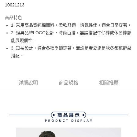
10621213
街口支付
商品特色
悠遊付
1. 采用高品質純棉面料，柔軟舒適，透氣性佳，適合日常穿著。
大哥付你分期
2. 經典品牌LOGO設計，時尚百搭，無論搭配牛仔褲或休閒褲都
相關說明
能展現個性。
【大哥付你分期使用說明】
3. 短袖設計，適合各種季節穿著，無論是春夏還是秋冬都能輕鬆
AFTEE先享後付
1.本服務由台灣大哥大提供，台灣大哥大用戶可立即使用無須另外申請。
搭配。
2.付款方式選擇「大哥付你分期」，訂單成立後會自動跳轉到大哥付的交易
相關說明
流程，驗證手機門號後，選擇欲分期的期數、繳款截止日，確認付款後即完
【關於「AFTEE先享後付」】
成交易。
ATM付款
AFTEE先享後付是「在收到商品之後才付款」的支付方式。 讓您購物簡單
3.實際核准額度、可分期數及費用金額請依後續交易確認頁面所載為準。
便利好安心！
4.訂單成立30分鐘內，如未前往確認交易或遇審核未通過，訂單將自動取
１．簡單：不需註冊會員、不需綁卡、不需儲值。
詳細說明
商品規格
相關推薦
運送方式
消。如遇「轉專審核」未通過狀況，表示未達大哥付你分期系統評分，恕無
２．便利：只要手機號碼，簡訊認證，即可結帳。
法說明評估內容。
３．安心：先確認商品／服務後，再付款。
全家取貨付款
【繳款方式說明】
1.分期款項不併入電信帳單，「大哥付你分期」於每月結算日後寄送繳費提
免運費
【「AFTEE先享後付」結帳流程】
醒簡訊。
１．於結帳方式選擇「AFTEE先享後付」後，將跳轉至「AFTEE先享後付」
2.透過簡訊連結打開帳單後，可選擇「超商條碼／台灣大直營門市／銀行轉
付款後全家取貨
結帳頁面，進行簡訊認證並確認金額後，即可完成結帳。
帳／街口支付／iPASS MONEY」等通路繳費。
２．訂單成立數日內，您將收到繳費通知簡訊。
免運費
３．收到繳費通知簡訊後14天內，點擊此簡訊中的連結，可透過四大超商／
【注意事項】
ATM／網路銀行／等多元方式進行付款，方視為交易完成。
萊爾富取貨付款
1.本服務係由「台灣大哥大股份有限公司」（以下簡稱本公司）所提供，讓
※ 請注意：結帳手續完成當下不需立刻繳費，但若您需要取消訂單，請聯絡