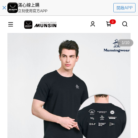
滿心線上購
開啟APP
立刻使用官方APP
0
1
/
10