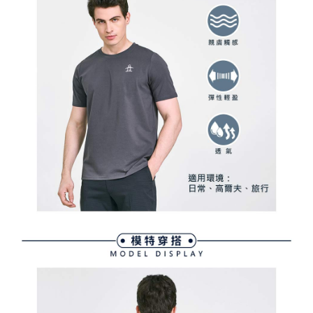
用戶於交易時，得透過本服務購買商品或服務，並由商店將買賣／分期付款
免運費
購買商品的店家。未經商家同意取消之訂單仍視為有效，需透過AFTEE先享
買賣價金債權讓與本公司後，依約使用本公司帳單繳交帳款。
後付繳納相關費用。
2.基於同意付款使用「大哥付你分期」之契約關係目的，商店將以您的個人
付款後萊爾富取貨
※ 交易是否成功請以「AFTEE先享後付 」之結帳頁面顯示為準，若有關於
資料（包含姓名、電話或地址）提供予台灣大哥大進項蒐集、處理及利用，
是否繳費成功／繳費後需取消欲退款等相關疑問，請聯繫「AFTEE先享後付
免運費
由本公司與您本人進行分期帳單所需資料之確認、核對及更正。
客戶支援中心」
https://netprotections.freshdesk.com/support/home
3.完整用戶服務條款，請詳閱以下連結：
https://oppay.tw/userRule
7-11取貨付款
【注意事項】
１．透過由恩沛科技股份有限公司提供之「AFTEE先享後付」服務完成之交
免運費
易，需依本服務之必要範圍內提供個人資料，並將交易相關給付款項請求債
權轉讓予恩沛科技股份有限公司。
付款後7-11取貨
２．關於個人資料處理事宜，請瀏覽以下網址：
免運費
https://aftee.tw/terms/#terms3
３．未成年的使用者請事先徵得法定代理人或監護人之同意方可使用
宅配
「AFTEE先享後付」，若未經同意申辦者引起之損失，本公司不負相關責
任。
免運費
４．使用「AFTEE先享後付」時，將依據個別帳號之用戶狀況，依本公司即
時審查核予不同之上限額度；若仍有額度不足之情形，本公司將視審查結果
離島宅配
請求用戶進行身份認證。
免運費
５．嚴禁一人註冊多個帳號或使用他人資訊註冊。若發現惡意使用之情形，
恩沛科技股份有限公司將有權停止該用戶之使用額度並採取法律行動。