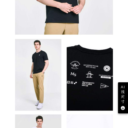
AI
找
尺
寸