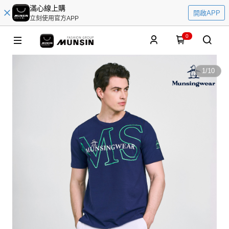
滿心線上購
開啟APP
立刻使用官方APP
0
1
/
10