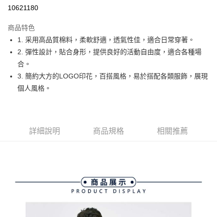
10621180
街口支付
商品特色
悠遊付
1. 采用高品質棉料，柔軟舒適，透氣性佳，適合日常穿著。
大哥付你分期
2. 彈性設計，貼合身形，提供良好的活動自由度，適合各種場
相關說明
合。
【大哥付你分期使用說明】
3. 簡約大方的LOGO印花，百搭風格，易於搭配各類服飾，展現
AFTEE先享後付
1.本服務由台灣大哥大提供，台灣大哥大用戶可立即使用無須另外申請。
個人風格。
2.付款方式選擇「大哥付你分期」，訂單成立後會自動跳轉到大哥付的交易
相關說明
流程，驗證手機門號後，選擇欲分期的期數、繳款截止日，確認付款後即完
【關於「AFTEE先享後付」】
成交易。
ATM付款
AFTEE先享後付是「在收到商品之後才付款」的支付方式。 讓您購物簡單
3.實際核准額度、可分期數及費用金額請依後續交易確認頁面所載為準。
便利好安心！
4.訂單成立30分鐘內，如未前往確認交易或遇審核未通過，訂單將自動取
１．簡單：不需註冊會員、不需綁卡、不需儲值。
詳細說明
商品規格
相關推薦
運送方式
消。如遇「轉專審核」未通過狀況，表示未達大哥付你分期系統評分，恕無
２．便利：只要手機號碼，簡訊認證，即可結帳。
法說明評估內容。
３．安心：先確認商品／服務後，再付款。
全家取貨付款
【繳款方式說明】
1.分期款項不併入電信帳單，「大哥付你分期」於每月結算日後寄送繳費提
免運費
【「AFTEE先享後付」結帳流程】
醒簡訊。
１．於結帳方式選擇「AFTEE先享後付」後，將跳轉至「AFTEE先享後付」
2.透過簡訊連結打開帳單後，可選擇「超商條碼／台灣大直營門市／銀行轉
付款後全家取貨
結帳頁面，進行簡訊認證並確認金額後，即可完成結帳。
帳／街口支付／iPASS MONEY」等通路繳費。
２．訂單成立數日內，您將收到繳費通知簡訊。
免運費
３．收到繳費通知簡訊後14天內，點擊此簡訊中的連結，可透過四大超商／
【注意事項】
ATM／網路銀行／等多元方式進行付款，方視為交易完成。
萊爾富取貨付款
1.本服務係由「台灣大哥大股份有限公司」（以下簡稱本公司）所提供，讓
※ 請注意：結帳手續完成當下不需立刻繳費，但若您需要取消訂單，請聯絡