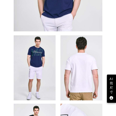
AI
找
尺
寸