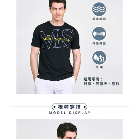
用戶於交易時，得透過本服務購買商品或服務，並由商店將買賣／分期付款
免運費
購買商品的店家。未經商家同意取消之訂單仍視為有效，需透過AFTEE先享
買賣價金債權讓與本公司後，依約使用本公司帳單繳交帳款。
後付繳納相關費用。
2.基於同意付款使用「大哥付你分期」之契約關係目的，商店將以您的個人
付款後萊爾富取貨
※ 交易是否成功請以「AFTEE先享後付 」之結帳頁面顯示為準，若有關於
資料（包含姓名、電話或地址）提供予台灣大哥大進項蒐集、處理及利用，
是否繳費成功／繳費後需取消欲退款等相關疑問，請聯繫「AFTEE先享後付
免運費
由本公司與您本人進行分期帳單所需資料之確認、核對及更正。
客戶支援中心」
https://netprotections.freshdesk.com/support/home
3.完整用戶服務條款，請詳閱以下連結：
https://oppay.tw/userRule
7-11取貨付款
【注意事項】
１．透過由恩沛科技股份有限公司提供之「AFTEE先享後付」服務完成之交
免運費
易，需依本服務之必要範圍內提供個人資料，並將交易相關給付款項請求債
權轉讓予恩沛科技股份有限公司。
付款後7-11取貨
２．關於個人資料處理事宜，請瀏覽以下網址：
免運費
https://aftee.tw/terms/#terms3
３．未成年的使用者請事先徵得法定代理人或監護人之同意方可使用
宅配
「AFTEE先享後付」，若未經同意申辦者引起之損失，本公司不負相關責
任。
免運費
４．使用「AFTEE先享後付」時，將依據個別帳號之用戶狀況，依本公司即
時審查核予不同之上限額度；若仍有額度不足之情形，本公司將視審查結果
離島宅配
請求用戶進行身份認證。
免運費
５．嚴禁一人註冊多個帳號或使用他人資訊註冊。若發現惡意使用之情形，
恩沛科技股份有限公司將有權停止該用戶之使用額度並採取法律行動。