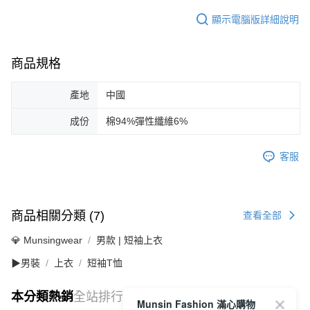
顯示電腦版詳細說明
商品規格
產地
中國
成份
棉94%彈性纖維6%
客服
商品相關分類 (7)
查看全部
💎 Munsingwear
男款 | 短袖上衣
▶男裝
上衣
短袖T恤
本分類熱銷
全站排行
Munsin Fashion 滿心購物