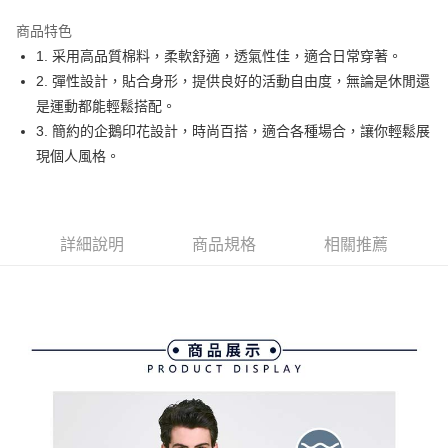
街口支付
商品特色
悠遊付
1. 采用高品質棉料，柔軟舒適，透氣性佳，適合日常穿著。
大哥付你分期
2. 彈性設計，貼合身形，提供良好的活動自由度，無論是休閒還
相關說明
是運動都能輕鬆搭配。
【大哥付你分期使用說明】
3. 簡約的企鵝印花設計，時尚百搭，適合各種場合，讓你輕鬆展
AFTEE先享後付
1.本服務由台灣大哥大提供，台灣大哥大用戶可立即使用無須另外申請。
現個人風格。
2.付款方式選擇「大哥付你分期」，訂單成立後會自動跳轉到大哥付的交易
相關說明
流程，驗證手機門號後，選擇欲分期的期數、繳款截止日，確認付款後即完
【關於「AFTEE先享後付」】
成交易。
ATM付款
AFTEE先享後付是「在收到商品之後才付款」的支付方式。 讓您購物簡單
3.實際核准額度、可分期數及費用金額請依後續交易確認頁面所載為準。
便利好安心！
4.訂單成立30分鐘內，如未前往確認交易或遇審核未通過，訂單將自動取
１．簡單：不需註冊會員、不需綁卡、不需儲值。
詳細說明
商品規格
相關推薦
運送方式
消。如遇「轉專審核」未通過狀況，表示未達大哥付你分期系統評分，恕無
２．便利：只要手機號碼，簡訊認證，即可結帳。
法說明評估內容。
３．安心：先確認商品／服務後，再付款。
全家取貨付款
【繳款方式說明】
1.分期款項不併入電信帳單，「大哥付你分期」於每月結算日後寄送繳費提
免運費
【「AFTEE先享後付」結帳流程】
醒簡訊。
１．於結帳方式選擇「AFTEE先享後付」後，將跳轉至「AFTEE先享後付」
2.透過簡訊連結打開帳單後，可選擇「超商條碼／台灣大直營門市／銀行轉
付款後全家取貨
結帳頁面，進行簡訊認證並確認金額後，即可完成結帳。
帳／街口支付／iPASS MONEY」等通路繳費。
２．訂單成立數日內，您將收到繳費通知簡訊。
免運費
３．收到繳費通知簡訊後14天內，點擊此簡訊中的連結，可透過四大超商／
【注意事項】
ATM／網路銀行／等多元方式進行付款，方視為交易完成。
萊爾富取貨付款
1.本服務係由「台灣大哥大股份有限公司」（以下簡稱本公司）所提供，讓
※ 請注意：結帳手續完成當下不需立刻繳費，但若您需要取消訂單，請聯絡
用戶於交易時，得透過本服務購買商品或服務，並由商店將買賣／分期付款
免運費
購買商品的店家。未經商家同意取消之訂單仍視為有效，需透過AFTEE先享