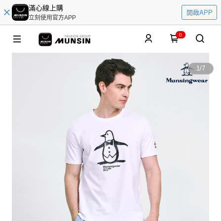
滿心線上購
開啟APP
立刻使用官方APP
0
1
/
7