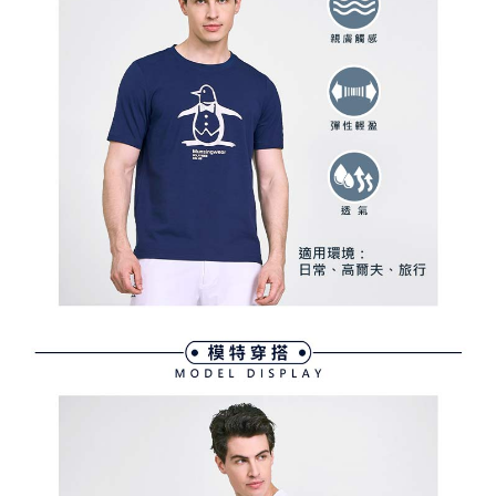
買賣價金債權讓與本公司後，依約使用本公司帳單繳交帳款。
後付繳納相關費用。
2.基於同意付款使用「大哥付你分期」之契約關係目的，商店將以您的個人
付款後萊爾富取貨
※ 交易是否成功請以「AFTEE先享後付 」之結帳頁面顯示為準，若有關於
資料（包含姓名、電話或地址）提供予台灣大哥大進項蒐集、處理及利用，
是否繳費成功／繳費後需取消欲退款等相關疑問，請聯繫「AFTEE先享後付
免運費
由本公司與您本人進行分期帳單所需資料之確認、核對及更正。
客戶支援中心」
https://netprotections.freshdesk.com/support/home
3.完整用戶服務條款，請詳閱以下連結：
https://oppay.tw/userRule
7-11取貨付款
【注意事項】
１．透過由恩沛科技股份有限公司提供之「AFTEE先享後付」服務完成之交
免運費
易，需依本服務之必要範圍內提供個人資料，並將交易相關給付款項請求債
權轉讓予恩沛科技股份有限公司。
付款後7-11取貨
２．關於個人資料處理事宜，請瀏覽以下網址：
免運費
https://aftee.tw/terms/#terms3
３．未成年的使用者請事先徵得法定代理人或監護人之同意方可使用
宅配
「AFTEE先享後付」，若未經同意申辦者引起之損失，本公司不負相關責
任。
免運費
４．使用「AFTEE先享後付」時，將依據個別帳號之用戶狀況，依本公司即
時審查核予不同之上限額度；若仍有額度不足之情形，本公司將視審查結果
離島宅配
請求用戶進行身份認證。
免運費
５．嚴禁一人註冊多個帳號或使用他人資訊註冊。若發現惡意使用之情形，
恩沛科技股份有限公司將有權停止該用戶之使用額度並採取法律行動。