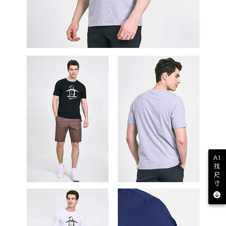
AI
找
尺
寸