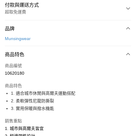
付款與運送方式
超取免運費
付款方式
品牌
信用卡一次付款
Munsingwear
超商取貨付款
商品特色
LINE Pay
商品編號
Apple Pay
10620180
街口支付
商品特色
悠遊付
1. 適合城市休閒與高爾夫運動搭配
大哥付你分期
2. 柔軟彈性尼龍防撕裂
相關說明
3. 實用保暖與撥水機能
【大哥付你分期使用說明】
AFTEE先享後付
1.本服務由台灣大哥大提供，台灣大哥大用戶可立即使用無須另外申請。
銷售重點
2.付款方式選擇「大哥付你分期」，訂單成立後會自動跳轉到大哥付的交易
相關說明
1. 城市與高爾夫皆宜
流程，驗證手機門號後，選擇欲分期的期數、繳款截止日，確認付款後即完
【關於「AFTEE先享後付」】
成交易。