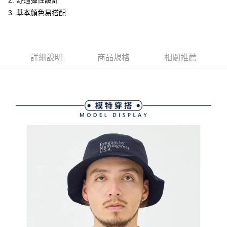
2. 舒適彈性設計
ATM付款
AFTEE先享後付是「在收到商品之後才付款」的支付方式。 讓您購物簡單
3.實際核准額度、可分期數及費用金額請依後續交易確認頁面所載為準。
3. 基本顏色易搭配
便利好安心！
4.訂單成立30分鐘內，如未前往確認交易或遇審核未通過，訂單將自動取
１．簡單：不需註冊會員、不需綁卡、不需儲值。
運送方式
消。如遇「轉專審核」未通過狀況，表示未達大哥付你分期系統評分，恕無
２．便利：只要手機號碼，簡訊認證，即可結帳。
法說明評估內容。
３．安心：先確認商品／服務後，再付款。
全家取貨付款
【繳款方式說明】
1.分期款項不併入電信帳單，「大哥付你分期」於每月結算日後寄送繳費提
免運費
詳細說明
商品規格
相關推薦
【「AFTEE先享後付」結帳流程】
醒簡訊。
１．於結帳方式選擇「AFTEE先享後付」後，將跳轉至「AFTEE先享後付」
2.透過簡訊連結打開帳單後，可選擇「超商條碼／台灣大直營門市／銀行轉
付款後全家取貨
結帳頁面，進行簡訊認證並確認金額後，即可完成結帳。
帳／街口支付／iPASS MONEY」等通路繳費。
２．訂單成立數日內，您將收到繳費通知簡訊。
免運費
３．收到繳費通知簡訊後14天內，點擊此簡訊中的連結，可透過四大超商／
【注意事項】
ATM／網路銀行／等多元方式進行付款，方視為交易完成。
萊爾富取貨付款
1.本服務係由「台灣大哥大股份有限公司」（以下簡稱本公司）所提供，讓
※ 請注意：結帳手續完成當下不需立刻繳費，但若您需要取消訂單，請聯絡
用戶於交易時，得透過本服務購買商品或服務，並由商店將買賣／分期付款
免運費
購買商品的店家。未經商家同意取消之訂單仍視為有效，需透過AFTEE先享
買賣價金債權讓與本公司後，依約使用本公司帳單繳交帳款。
後付繳納相關費用。
2.基於同意付款使用「大哥付你分期」之契約關係目的，商店將以您的個人
付款後萊爾富取貨
※ 交易是否成功請以「AFTEE先享後付 」之結帳頁面顯示為準，若有關於
資料（包含姓名、電話或地址）提供予台灣大哥大進項蒐集、處理及利用，
是否繳費成功／繳費後需取消欲退款等相關疑問，請聯繫「AFTEE先享後付
免運費
由本公司與您本人進行分期帳單所需資料之確認、核對及更正。
客戶支援中心」
https://netprotections.freshdesk.com/support/home
3.完整用戶服務條款，請詳閱以下連結：
https://oppay.tw/userRule
7-11取貨付款
【注意事項】
１．透過由恩沛科技股份有限公司提供之「AFTEE先享後付」服務完成之交
免運費
易，需依本服務之必要範圍內提供個人資料，並將交易相關給付款項請求債
權轉讓予恩沛科技股份有限公司。
付款後7-11取貨
２．關於個人資料處理事宜，請瀏覽以下網址：
免運費
https://aftee.tw/terms/#terms3