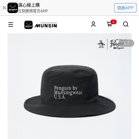
滿心線上購
開啟APP
立刻使用官方APP
0
1
/
7