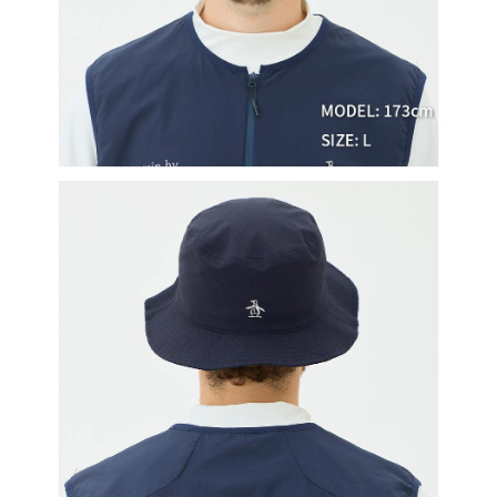
３．未成年的使用者請事先徵得法定代理人或監護人之同意方可使用
宅配
「AFTEE先享後付」，若未經同意申辦者引起之損失，本公司不負相關責
任。
免運費
４．使用「AFTEE先享後付」時，將依據個別帳號之用戶狀況，依本公司即
時審查核予不同之上限額度；若仍有額度不足之情形，本公司將視審查結果
離島宅配
請求用戶進行身份認證。
免運費
５．嚴禁一人註冊多個帳號或使用他人資訊註冊。若發現惡意使用之情形，
恩沛科技股份有限公司將有權停止該用戶之使用額度並採取法律行動。