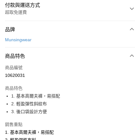
付款與運送方式
超取免運費
付款方式
品牌
信用卡一次付款
Munsingwear
超商取貨付款
商品特色
LINE Pay
商品編號
Apple Pay
10620031
街口支付
商品特色
悠遊付
1. 基本高爾夫褲，易搭配
大哥付你分期
2. 輕盈彈性斜紋布
相關說明
3. 後口袋設計方便
【大哥付你分期使用說明】
AFTEE先享後付
1.本服務由台灣大哥大提供，台灣大哥大用戶可立即使用無須另外申請。
銷售重點
2.付款方式選擇「大哥付你分期」，訂單成立後會自動跳轉到大哥付的交易
相關說明
1. 基本高爾夫褲，易搭配
流程，驗證手機門號後，選擇欲分期的期數、繳款截止日，確認付款後即完
【關於「AFTEE先享後付」】
成交易。