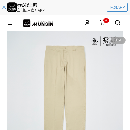
滿心線上購
開啟APP
立刻使用官方APP
0
1
/
9