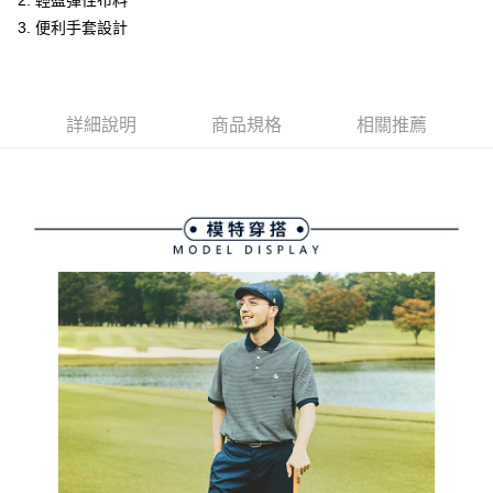
2. 輕盈彈性布料
ATM付款
AFTEE先享後付是「在收到商品之後才付款」的支付方式。 讓您購物簡單
3.實際核准額度、可分期數及費用金額請依後續交易確認頁面所載為準。
3. 便利手套設計
便利好安心！
4.訂單成立30分鐘內，如未前往確認交易或遇審核未通過，訂單將自動取
１．簡單：不需註冊會員、不需綁卡、不需儲值。
運送方式
消。如遇「轉專審核」未通過狀況，表示未達大哥付你分期系統評分，恕無
２．便利：只要手機號碼，簡訊認證，即可結帳。
法說明評估內容。
３．安心：先確認商品／服務後，再付款。
全家取貨付款
【繳款方式說明】
1.分期款項不併入電信帳單，「大哥付你分期」於每月結算日後寄送繳費提
免運費
詳細說明
商品規格
相關推薦
【「AFTEE先享後付」結帳流程】
醒簡訊。
１．於結帳方式選擇「AFTEE先享後付」後，將跳轉至「AFTEE先享後付」
2.透過簡訊連結打開帳單後，可選擇「超商條碼／台灣大直營門市／銀行轉
付款後全家取貨
結帳頁面，進行簡訊認證並確認金額後，即可完成結帳。
帳／街口支付／iPASS MONEY」等通路繳費。
２．訂單成立數日內，您將收到繳費通知簡訊。
免運費
３．收到繳費通知簡訊後14天內，點擊此簡訊中的連結，可透過四大超商／
【注意事項】
ATM／網路銀行／等多元方式進行付款，方視為交易完成。
萊爾富取貨付款
1.本服務係由「台灣大哥大股份有限公司」（以下簡稱本公司）所提供，讓
※ 請注意：結帳手續完成當下不需立刻繳費，但若您需要取消訂單，請聯絡
用戶於交易時，得透過本服務購買商品或服務，並由商店將買賣／分期付款
免運費
購買商品的店家。未經商家同意取消之訂單仍視為有效，需透過AFTEE先享
買賣價金債權讓與本公司後，依約使用本公司帳單繳交帳款。
後付繳納相關費用。
2.基於同意付款使用「大哥付你分期」之契約關係目的，商店將以您的個人
付款後萊爾富取貨
※ 交易是否成功請以「AFTEE先享後付 」之結帳頁面顯示為準，若有關於
資料（包含姓名、電話或地址）提供予台灣大哥大進項蒐集、處理及利用，
是否繳費成功／繳費後需取消欲退款等相關疑問，請聯繫「AFTEE先享後付
免運費
由本公司與您本人進行分期帳單所需資料之確認、核對及更正。
客戶支援中心」
https://netprotections.freshdesk.com/support/home
3.完整用戶服務條款，請詳閱以下連結：
https://oppay.tw/userRule
7-11取貨付款
【注意事項】
１．透過由恩沛科技股份有限公司提供之「AFTEE先享後付」服務完成之交
免運費
易，需依本服務之必要範圍內提供個人資料，並將交易相關給付款項請求債
權轉讓予恩沛科技股份有限公司。
付款後7-11取貨
２．關於個人資料處理事宜，請瀏覽以下網址：
免運費
https://aftee.tw/terms/#terms3