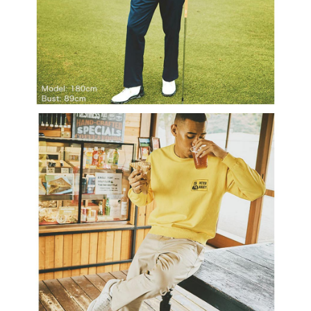
３．未成年的使用者請事先徵得法定代理人或監護人之同意方可使用
宅配
「AFTEE先享後付」，若未經同意申辦者引起之損失，本公司不負相關責
任。
免運費
４．使用「AFTEE先享後付」時，將依據個別帳號之用戶狀況，依本公司即
時審查核予不同之上限額度；若仍有額度不足之情形，本公司將視審查結果
離島宅配
請求用戶進行身份認證。
免運費
５．嚴禁一人註冊多個帳號或使用他人資訊註冊。若發現惡意使用之情形，
恩沛科技股份有限公司將有權停止該用戶之使用額度並採取法律行動。