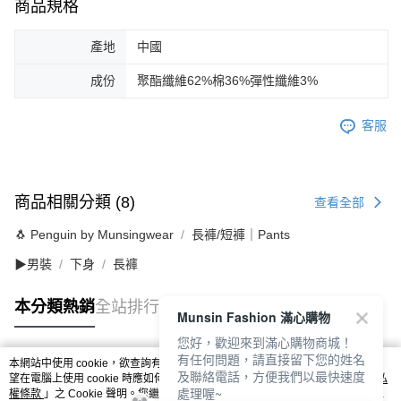
商品規格
產地
中國
成份
聚酯纖維62%棉36%彈性纖維3%
客服
商品相關分類 (8)
查看全部
🐧 Penguin by Munsingwear
長褲/短褲｜Pants
▶男裝
下身
長褲
本分類熱銷
全站排行
Munsin Fashion 滿心購物
您好，歡迎來到滿心購物商城！
有任何問題，請直接留下您的姓名
本網站中使用 cookie，欲查詢有關本網站使用 cookie 方式之詳情，及若您不希
及聯絡電話，方便我們以最快速度
熱門標籤
望在電腦上使用 cookie 時應如何變更電腦的 cookie 設定，請參閱本網站「
隱私
處理喔~
權條款
」之 Cookie 聲明。您繼續使用本網站即表示您同意本公司得按本網站使