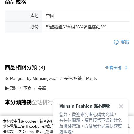
商品規格
產地
中國
成份
聚酯纖維62%棉36%彈性纖維3%
客服
商品相關分類 (8)
查看全部
🐧 Penguin by Munsingwear
長褲/短褲｜Pants
▶男裝
下身
長褲
本分類熱銷
全站排行
Munsin Fashion 滿心購物
您好，歡迎來到滿心購物商城！
有任何問題，請直接留下您的姓名
本網站中使用 cookie，欲查詢有關本網站使用 cookie 方式之詳情，及若您不希
及聯絡電話，方便我們以最快速度
熱門標籤
望在電腦上使用 cookie 時應如何變更電腦的 cookie 設定，請參閱本網站「
隱私
處理喔~
權條款
」之 Cookie 聲明。您繼續使用本網站即表示您同意本公司得按本網站使