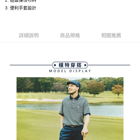
2. 輕盈彈性布料
ATM付款
AFTEE先享後付是「在收到商品之後才付款」的支付方式。 讓您購物簡單
3.實際核准額度、可分期數及費用金額請依後續交易確認頁面所載為準。
3. 便利手套設計
便利好安心！
4.訂單成立30分鐘內，如未前往確認交易或遇審核未通過，訂單將自動取
１．簡單：不需註冊會員、不需綁卡、不需儲值。
運送方式
消。如遇「轉專審核」未通過狀況，表示未達大哥付你分期系統評分，恕無
２．便利：只要手機號碼，簡訊認證，即可結帳。
法說明評估內容。
３．安心：先確認商品／服務後，再付款。
全家取貨付款
【繳款方式說明】
1.分期款項不併入電信帳單，「大哥付你分期」於每月結算日後寄送繳費提
免運費
詳細說明
商品規格
相關推薦
【「AFTEE先享後付」結帳流程】
醒簡訊。
１．於結帳方式選擇「AFTEE先享後付」後，將跳轉至「AFTEE先享後付」
2.透過簡訊連結打開帳單後，可選擇「超商條碼／台灣大直營門市／銀行轉
付款後全家取貨
結帳頁面，進行簡訊認證並確認金額後，即可完成結帳。
帳／街口支付／iPASS MONEY」等通路繳費。
２．訂單成立數日內，您將收到繳費通知簡訊。
免運費
３．收到繳費通知簡訊後14天內，點擊此簡訊中的連結，可透過四大超商／
【注意事項】
ATM／網路銀行／等多元方式進行付款，方視為交易完成。
萊爾富取貨付款
1.本服務係由「台灣大哥大股份有限公司」（以下簡稱本公司）所提供，讓
※ 請注意：結帳手續完成當下不需立刻繳費，但若您需要取消訂單，請聯絡
用戶於交易時，得透過本服務購買商品或服務，並由商店將買賣／分期付款
免運費
購買商品的店家。未經商家同意取消之訂單仍視為有效，需透過AFTEE先享
買賣價金債權讓與本公司後，依約使用本公司帳單繳交帳款。
後付繳納相關費用。
2.基於同意付款使用「大哥付你分期」之契約關係目的，商店將以您的個人
付款後萊爾富取貨
※ 交易是否成功請以「AFTEE先享後付 」之結帳頁面顯示為準，若有關於
資料（包含姓名、電話或地址）提供予台灣大哥大進項蒐集、處理及利用，
是否繳費成功／繳費後需取消欲退款等相關疑問，請聯繫「AFTEE先享後付
免運費
由本公司與您本人進行分期帳單所需資料之確認、核對及更正。
客戶支援中心」
https://netprotections.freshdesk.com/support/home
3.完整用戶服務條款，請詳閱以下連結：
https://oppay.tw/userRule
7-11取貨付款
【注意事項】
１．透過由恩沛科技股份有限公司提供之「AFTEE先享後付」服務完成之交
免運費
易，需依本服務之必要範圍內提供個人資料，並將交易相關給付款項請求債
權轉讓予恩沛科技股份有限公司。
付款後7-11取貨
２．關於個人資料處理事宜，請瀏覽以下網址：
免運費
https://aftee.tw/terms/#terms3