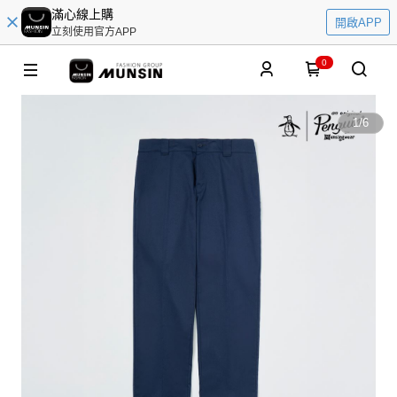
滿心線上購
開啟APP
立刻使用官方APP
0
1
/
6