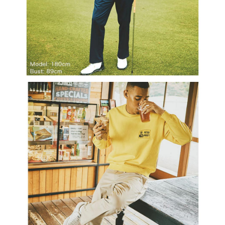
３．未成年的使用者請事先徵得法定代理人或監護人之同意方可使用
宅配
「AFTEE先享後付」，若未經同意申辦者引起之損失，本公司不負相關責
任。
免運費
４．使用「AFTEE先享後付」時，將依據個別帳號之用戶狀況，依本公司即
時審查核予不同之上限額度；若仍有額度不足之情形，本公司將視審查結果
離島宅配
請求用戶進行身份認證。
免運費
５．嚴禁一人註冊多個帳號或使用他人資訊註冊。若發現惡意使用之情形，
恩沛科技股份有限公司將有權停止該用戶之使用額度並採取法律行動。