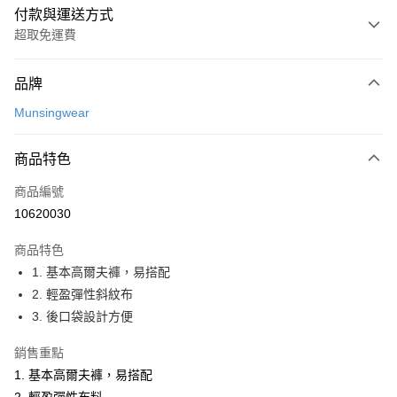
付款與運送方式
超取免運費
付款方式
品牌
信用卡一次付款
Munsingwear
超商取貨付款
商品特色
LINE Pay
商品編號
Apple Pay
10620030
街口支付
商品特色
悠遊付
1. 基本高爾夫褲，易搭配
大哥付你分期
2. 輕盈彈性斜紋布
相關說明
3. 後口袋設計方便
【大哥付你分期使用說明】
AFTEE先享後付
1.本服務由台灣大哥大提供，台灣大哥大用戶可立即使用無須另外申請。
銷售重點
2.付款方式選擇「大哥付你分期」，訂單成立後會自動跳轉到大哥付的交易
相關說明
1. 基本高爾夫褲，易搭配
流程，驗證手機門號後，選擇欲分期的期數、繳款截止日，確認付款後即完
【關於「AFTEE先享後付」】
成交易。