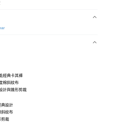
費
次付款
ear
付款
功能經典卡其褲
密度棉斜紋布
鬆設計與錐形剪裁
分期
你分期使用說明】
能經典設計
享後付
由台灣大哥大提供，台灣大哥大用戶可立即使用無須另外申請。
度棉斜紋布
式選擇「大哥付你分期」，訂單成立後會自動跳轉到大哥付的交易
證手機門號後，選擇欲分期的期數、繳款截止日，確認付款後即
形剪裁
FTEE先享後付」】
。
先享後付是「在收到商品之後才付款」的支付方式。 讓您購物簡單