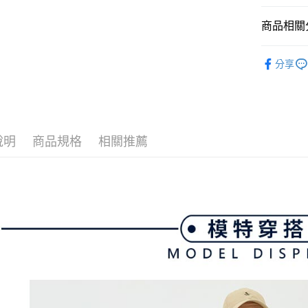
3.實際核
便利好安
4.訂單成
１．簡單
商品相關分
消。如遇
２．便利
運送方式
無法說明
３．安心
🐧 Pengui
【繳款方
全家取貨
分享
1.分期款
【「AFT
▶男裝
醒簡訊。
免運費
１．於結帳
2.透過簡
付」結帳
💎 Munsin
帳／街口支
付款後全
２．訂單
３．收到繳
💎 Munsin
免運費
【注意事
／ATM／
1.本服務
說明
商品規格
相關推薦
※ 請注意
📍本月精
萊爾富取
用戶於交
絡購買商品
款買賣價
💎 Munsin
先享後付
免運費
2.基於同
※ 交易是
男款服飾
資料（包
是否繳費成
付款後萊
用，由本
🐧 Pengui
付客戶支
免運費
3.完整用
📍本月精
【注意事
7-11取貨
１．透過由
交易，需
免運費
求債權轉
２．關於
付款後7-1
https://aft
免運費
３．未成