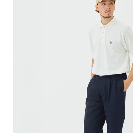
「AFTE
宅配
任。
４．使用「
免運費
即時審查
結果請求
離島宅配
５．嚴禁
免運費
形，恩沛
動。