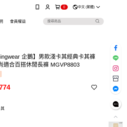
0
中文 (繁體)
明
會員權益
singwear 企鵝】男款淺卡其經典卡其褲
適合百搭休閒長褲 MGVP8803
774
卡其