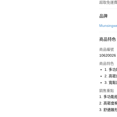
超取免運
付款方式
品牌
信用卡一
Munsingw
超商取貨
商品特色
LINE Pay
商品編號
Apple Pay
10620026
商品特色
街口支付
1. 多
悠遊付
2. 高
3. 寬
大哥付你
相關說明
銷售重點
【大哥付
1. 多功
AFTEE先
1.本服務
2. 高密
2.付款方
相關說明
流程，驗
3. 舒適錐
【關於「A
ATM付款
完成交易
AFTEE