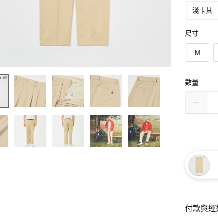
淺卡其
尺寸
M
數量
付款與運