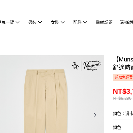
品牌一覽
男裝
女裝
配件
熱銷話題
購物說
【Mun
舒適時尚
超取免運費
NT$3,
NT$6,290
顏色：淺
顏色