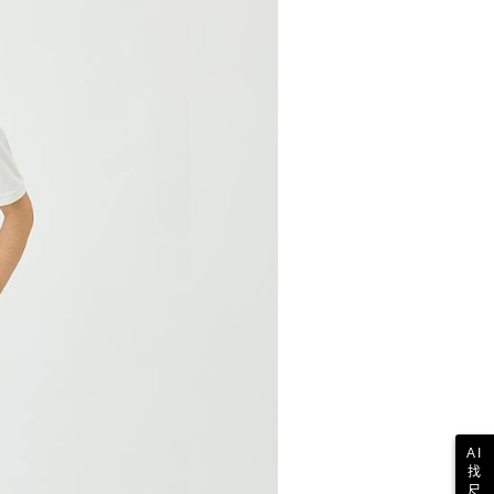
E先享後付」，若未經同意申辦者引起之損失，本公司不負相關責
AFTEE先享後付」時，將依據個別帳號之用戶狀況，依本公司
核予不同之上限額度；若仍有額度不足之情形，本公司將視審查
用戶進行身份認證。
一人註冊多個帳號或使用他人資訊註冊。若發現惡意使用之情
科技股份有限公司將有權停止該用戶之使用額度並採取法律行
AI
找
尺