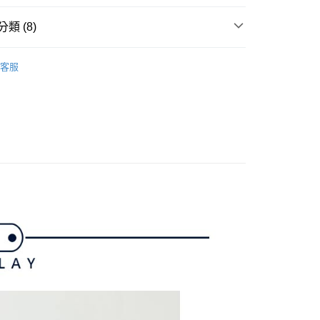
准額度、可分期數及費用金額請依後續交易確認頁面所載為準。
心！
立30分鐘內，如未前往確認交易或遇審核未通過，訂單將自動取
：不需註冊會員、不需綁卡、不需儲值。
類 (8)
「轉專審核」未通過狀況，表示未達大哥付你分期系統評分，恕
：只要手機號碼，簡訊認證，即可結帳。
評估內容。
：先確認商品／服務後，再付款。
n by Munsingwear
長褲/短褲｜Pants
式說明】
付款
客服
項不併入電信帳單，「大哥付你分期」於每月結算日後寄送繳費提
EE先享後付」結帳流程】
下身
長褲
方式選擇「AFTEE先享後付」後，將跳轉至「AFTEE先享後
訊連結打開帳單後，可選擇「超商條碼／台灣大直營門市／銀行轉
頁面，進行簡訊認證並確認金額後，即可完成結帳。
gwear
🌐 網路限定款
付／iPASS MONEY」等通路繳費。
家取貨
成立數日內，您將收到繳費通知簡訊。
費通知簡訊後14天內，點擊此簡訊中的連結，可透過四大超商
gwear
✨2025 春夏單品
項】
網路銀行／等多元方式進行付款，方視為交易完成。
係由「台灣大哥大股份有限公司」（以下簡稱本公司）所提供，讓
：結帳手續完成當下不需立刻繳費，但若您需要取消訂單，請聯
選｜精選3折起
🔥企鵝獨家款｜滿件再享最高88折
貨付款
易時，得透過本服務購買商品或服務，並由商店將買賣／分期付
的店家。未經商家同意取消之訂單仍視為有效，需透過AFTEE
金債權讓與本公司後，依約使用本公司帳單繳交帳款。
gwear
🔥OUTLET特價商品專區5折起
春夏款式
繳納相關費用。
意付款使用「大哥付你分期」之契約關係目的，商店將以您的個人
否成功請以「AFTEE先享後付 」之結帳頁面顯示為準，若有關於
含姓名、電話或地址）提供予台灣大哥大進項蒐集、處理及利
功／繳費後需取消欲退款等相關疑問，請聯繫「AFTEE先享後
爾富取貨
公司與您本人進行分期帳單所需資料之確認、核對及更正。
n by Munsingwear
春夏款 5折起🛍️
援中心」
https://netprotections.freshdesk.com/support/home
戶服務條款，請詳閱以下連結：
https://oppay.tw/userRule
選｜精選3折起
👨父親節限定滿件享88折💝
下著
項】
付款
恩沛科技股份有限公司提供之「AFTEE先享後付」服務完成之
依本服務之必要範圍內提供個人資料，並將交易相關給付款項請
讓予恩沛科技股份有限公司。
個人資料處理事宜，請瀏覽以下網址：
1取貨
ee.tw/terms/#terms3
年的使用者請事先徵得法定代理人或監護人之同意方可使用