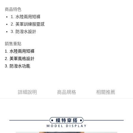
街口支付
商品特色
悠遊付
1. 水陸兩用短褲
大哥付你分期
2. 美軍訓練服靈感
相關說明
3. 防潑水設計
【大哥付你分期使用說明】
AFTEE先享後付
1.本服務由台灣大哥大提供，台灣大哥大用戶可立即使用無須另外申請。
銷售重點
2.付款方式選擇「大哥付你分期」，訂單成立後會自動跳轉到大哥付的交易
相關說明
1. 水陸兩用短褲
流程，驗證手機門號後，選擇欲分期的期數、繳款截止日，確認付款後即完
【關於「AFTEE先享後付」】
2. 美軍風格設計
成交易。
ATM付款
AFTEE先享後付是「在收到商品之後才付款」的支付方式。 讓您購物簡單
3.實際核准額度、可分期數及費用金額請依後續交易確認頁面所載為準。
3. 防潑水功能
便利好安心！
4.訂單成立30分鐘內，如未前往確認交易或遇審核未通過，訂單將自動取
１．簡單：不需註冊會員、不需綁卡、不需儲值。
運送方式
消。如遇「轉專審核」未通過狀況，表示未達大哥付你分期系統評分，恕無
２．便利：只要手機號碼，簡訊認證，即可結帳。
法說明評估內容。
３．安心：先確認商品／服務後，再付款。
全家取貨付款
【繳款方式說明】
1.分期款項不併入電信帳單，「大哥付你分期」於每月結算日後寄送繳費提
免運費
詳細說明
商品規格
相關推薦
【「AFTEE先享後付」結帳流程】
醒簡訊。
１．於結帳方式選擇「AFTEE先享後付」後，將跳轉至「AFTEE先享後付」
2.透過簡訊連結打開帳單後，可選擇「超商條碼／台灣大直營門市／銀行轉
付款後全家取貨
結帳頁面，進行簡訊認證並確認金額後，即可完成結帳。
帳／街口支付／iPASS MONEY」等通路繳費。
２．訂單成立數日內，您將收到繳費通知簡訊。
免運費
３．收到繳費通知簡訊後14天內，點擊此簡訊中的連結，可透過四大超商／
【注意事項】
ATM／網路銀行／等多元方式進行付款，方視為交易完成。
萊爾富取貨付款
1.本服務係由「台灣大哥大股份有限公司」（以下簡稱本公司）所提供，讓
※ 請注意：結帳手續完成當下不需立刻繳費，但若您需要取消訂單，請聯絡
用戶於交易時，得透過本服務購買商品或服務，並由商店將買賣／分期付款
免運費
購買商品的店家。未經商家同意取消之訂單仍視為有效，需透過AFTEE先享