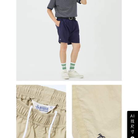
AI
找
尺
寸