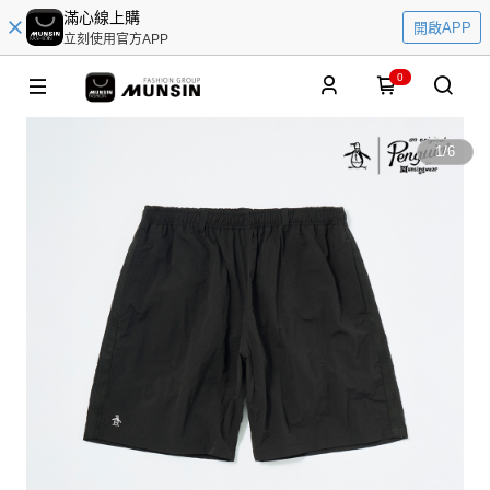
滿心線上購
開啟APP
立刻使用官方APP
0
1
/
6