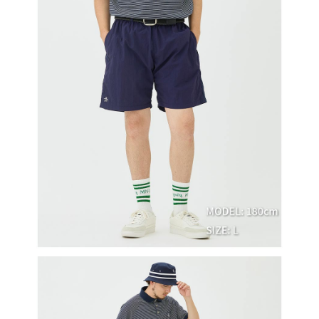
買賣價金債權讓與本公司後，依約使用本公司帳單繳交帳款。
後付繳納相關費用。
2.基於同意付款使用「大哥付你分期」之契約關係目的，商店將以您的個人
付款後萊爾富取貨
※ 交易是否成功請以「AFTEE先享後付 」之結帳頁面顯示為準，若有關於
資料（包含姓名、電話或地址）提供予台灣大哥大進項蒐集、處理及利用，
是否繳費成功／繳費後需取消欲退款等相關疑問，請聯繫「AFTEE先享後付
免運費
由本公司與您本人進行分期帳單所需資料之確認、核對及更正。
客戶支援中心」
https://netprotections.freshdesk.com/support/home
3.完整用戶服務條款，請詳閱以下連結：
https://oppay.tw/userRule
7-11取貨付款
【注意事項】
１．透過由恩沛科技股份有限公司提供之「AFTEE先享後付」服務完成之交
免運費
易，需依本服務之必要範圍內提供個人資料，並將交易相關給付款項請求債
權轉讓予恩沛科技股份有限公司。
付款後7-11取貨
２．關於個人資料處理事宜，請瀏覽以下網址：
免運費
https://aftee.tw/terms/#terms3
３．未成年的使用者請事先徵得法定代理人或監護人之同意方可使用
宅配
「AFTEE先享後付」，若未經同意申辦者引起之損失，本公司不負相關責
任。
免運費
４．使用「AFTEE先享後付」時，將依據個別帳號之用戶狀況，依本公司即
時審查核予不同之上限額度；若仍有額度不足之情形，本公司將視審查結果
離島宅配
請求用戶進行身份認證。
免運費
５．嚴禁一人註冊多個帳號或使用他人資訊註冊。若發現惡意使用之情形，
恩沛科技股份有限公司將有權停止該用戶之使用額度並採取法律行動。