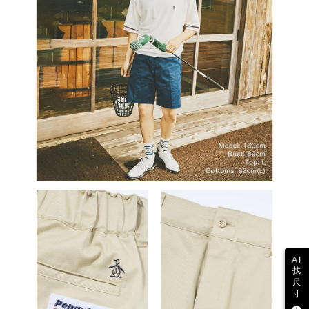
の同意を得ればAFTEEをご利用いただけます。
個人情報の処理、利用について疑問がある、または関連する法律の権利を
行使したい場合は、ネットプロテクションズ
cs_tw@netprotections.co.jp
にご連絡ください。上記に示した個人情報を、必要な購入注文書とあわせ
てAFTEEにご提供いただく、またはAFTEEにあなたの個人情報の収集、処
理、利用を許可することににご同意いただけない場合は、当サービスを選
択しないでください。
AI
找
尺
寸