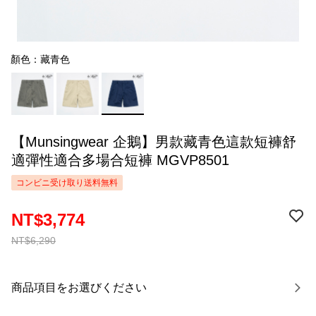
顏色：藏青色
【Munsingwear 企鵝】男款藏青色這款短褲舒
適彈性適合多場合短褲 MGVP8501
コンビニ受け取り送料無料
NT$3,774
NT$6,290
商品項目をお選びください