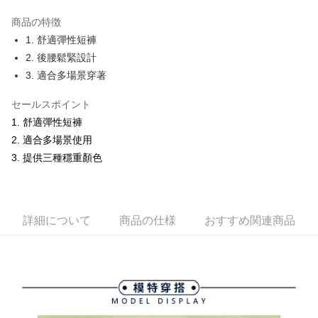
JKOPAY
商品の特徴
Easy Wallet
1. 舒適彈性短褲
OP Pay Later
2. 後腰鬆緊設計
説明
3. 適合多場景穿著
【OP Pay Later 使用説明】
AFTEE代金後払い
1. 本サービスは台湾大哥大によって提供され、台湾大哥大のユーザーは追
セールスポイント
加の申請なしで即時に利用可能です。
説明
1. 舒適彈性短褲
2. 支払い方法で「OP Pay Later」を選択すると、注文が成立した後に自動
一、 AFTEE代金後払いについて
的に OP Pay Later の取引プロセスに移行し、携帯番号を確認後、分割払
2. 適合多場景使用
ATM払い
1.お支払い方法でAFTEE代金後払いを選択すると、携帯電話認証ウィンド
いの回数や支払い期限を選択し、支払いを確認すると取引が完了します。
ウが表示されます。
3. 提供三種穩重顏色
3. 実際の承認額、分割回数および費用については、後続の取引確認ページ
2.SMSで認証してお支払い手続を進めてください。
配送方法
を基準とします。
3.注文するときのお支払いは不要です。商品はご指定の住所に配送されま
4. 注文成立後30分以内に確認取引を行わない場合や審査が通過しない場
す。
全家取貨付款
合、注文は自動的にキャンセルされます。「転専審査」に未通過の状況が
4.ご注文が完了すると、携帯に支払い通知のSMSが届きます。アプリ会員
発生した場合は、システムの評価基準に達していないことを意味し、評価
送料無料
詳細について
商品の仕様
おすすめ関連商品
の場合は、AFTEE アプリプッシュ通知が届きます。
内容についての説明はいたしかねます。
5.商品受け取り時のお支払いは不要です。商品を確かめてから、SMSまた
付款後全家取貨
はアプリの通知に従って、4大コンビニ、またはATM/オンラインバンキン
グでお支払いください。
送料無料
【支払い方法の説明】
1. 分割払いの金額は電信請求書に統合されず、「OP Pay Later」は毎月の
代金納付期限は最短で 14 日以内ですので、ご注意ください。AFTEE アプ
萊爾富取貨付款
締め日後に支払いリマインダーのSMSを送信します。
リをダウンロードして AFTEE 会員になるとお支払い期限を最長 45 日以内
2. SMSのリンクを通じて請求書を開いた後、「コンビニバーコード／台湾
送料無料
まで延長できます。
大直営店舗／銀行振込／街口支払い／iPASS MONEY」などのチャネルで