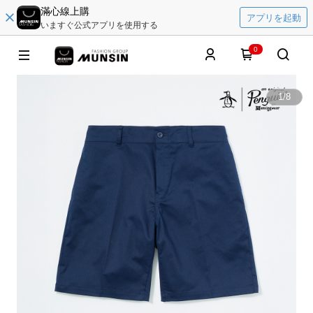
滿心線上購
アプリを起動
いますぐ公式アプリを使用する
0
1
/
8