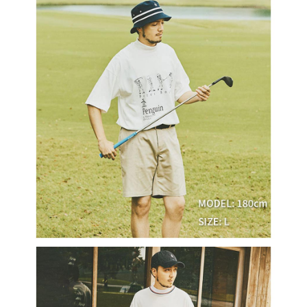
支払いを選択できます。
付款後萊爾富取貨
お支払期限は、ショップが請求した期日と、AFTEEで延長できる日数をも
とに計算されます。AFTEEで注文すると、商品を受け取るまで支払い期限
送料無料
【注意事項】
を延長できますが、商品を期限内に受け取れない場合があります（例：予
1. 本サービスは「台湾大哥大株式会社」（以下「当社」といいます）によ
約商品や商品到着日が比較的遅い商品）。そのため、商品到着の有無に関
7-11取貨付款
って提供され、ユーザーが取引時に本サービスを通じて商品やサービスを
わらず、AFTEEで指定された期限内にお支払いください。
購入できるようにし、店舗が売買／分割払い売買の債権を当社に譲渡した
送料無料
後、契約に基づいて当社の請求書で帳款を支払うことになります。
二、支払い限度額
2. 「OP Pay Later」を利用する契約関係の目的から、店舗はあなたの個人
付款後7-11取貨
1.初回 AFTEEを ご利用の際に、認証結果及び当社の審査の結果に基づ
情報（名前、電話または住所を含む）を台湾大哥大に提供し、収集、処理
き、限度額が設定されます。
送料無料
および利用するために、当社があなた本人と分割請求書に必要な情報の確
2.決済金額は最低NT$20です。
認、照合および修正を行います。
3.現在、台湾の会員のみご利用いただけます。
宅配
3. 完全なユーザーサービス規約については、以下のリンクを参照してくだ
さい：
https://oppay.tw/userRule
三、利用規約「AFTEE代金後払い」（以下当サービスという）はネットプ
送料無料
ロテクションズ（以下 AFTEE という）が提供し、AFTEEが代金を徴収し
ます。当サービスご利用の際に提供しなければならない個人情報（注文者
離島宅配
の氏名、電話番号、受取人の氏名、電話番号、受取人住所を含むがこれに
送料無料
限らない）は、AFTEEに渡され当サービスで必要な範囲内で利用されま
す。AFTEEの個人情報の収集、処理、利用について、詳細はAFTEE公式ホ
ームページの『個人情報の収集、処理及び利用に関する声明』をご参照く
ださい（
https://aftee.tw/privacypolicy/
）。
AFTEEの初回ご利用の際に、審査を通過すれば、最高額がNT$10,000にな
ります。支払い期限を過ぎた場合、その金額に基づいて年利20%の遅延滞
納金が加算されます。未成年の利用者は、事前に法定代理人または後見人