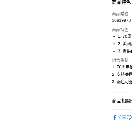
商品特色
LINE Pay
商品編號
Apple Pay
10619973
商品特色
街口支付
1. 7
悠遊付
2. 
3. 提
大哥付你
相關說明
銷售重點
【大哥付
1. 70周
AFTEE先
1.本服務
2. 支持
2.付款方
相關說明
流程，驗
3. 兩色
【關於「A
ATM付款
完成交易
AFTEE
3.實際核
便利好安
4.訂單成
１．簡單
商品相關分
消。如遇
２．便利
運送方式
無法說明
３．安心
🐧 Pengui
【繳款方
全家取貨
分享
1.分期款
【「AFT
▶男裝
醒簡訊。
免運費
１．於結帳
2.透過簡
付」結帳
💎 Munsin