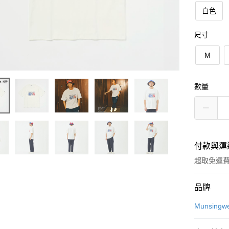
白色
尺寸
M
數量
付款與運
超取免運
付款方式
品牌
信用卡一
Munsingw
超商取貨