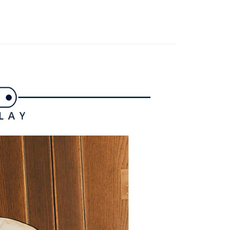
付／iPASS MONEY」等通路繳費。
家取貨
成立數日內，您將收到繳費通知簡訊。
費通知簡訊後14天內，點擊此簡訊中的連結，可透過四大超商
gwear
✨2025 春夏單品
項】
網路銀行／等多元方式進行付款，方視為交易完成。
係由「台灣大哥大股份有限公司」（以下簡稱本公司）所提供，讓
：結帳手續完成當下不需立刻繳費，但若您需要取消訂單，請聯
選｜精選3折起
🔥企鵝獨家款｜滿件再享最高88折
貨付款
易時，得透過本服務購買商品或服務，並由商店將買賣／分期付
的店家。未經商家同意取消之訂單仍視為有效，需透過AFTEE
金債權讓與本公司後，依約使用本公司帳單繳交帳款。
gwear
🔥OUTLET特價商品專區5折起
春夏款式
繳納相關費用。
意付款使用「大哥付你分期」之契約關係目的，商店將以您的個人
否成功請以「AFTEE先享後付 」之結帳頁面顯示為準，若有關於
含姓名、電話或地址）提供予台灣大哥大進項蒐集、處理及利
功／繳費後需取消欲退款等相關疑問，請聯繫「AFTEE先享後
爾富取貨
公司與您本人進行分期帳單所需資料之確認、核對及更正。
選｜精選3折起
👨父親節限定滿件享88折💝
上衣
援中心」
https://netprotections.freshdesk.com/support/home
戶服務條款，請詳閱以下連結：
https://oppay.tw/userRule
項】
付款
恩沛科技股份有限公司提供之「AFTEE先享後付」服務完成之
依本服務之必要範圍內提供個人資料，並將交易相關給付款項請
讓予恩沛科技股份有限公司。
個人資料處理事宜，請瀏覽以下網址：
1取貨
ee.tw/terms/#terms3
年的使用者請事先徵得法定代理人或監護人之同意方可使用
E先享後付」，若未經同意申辦者引起之損失，本公司不負相關責
AFTEE先享後付」時，將依據個別帳號之用戶狀況，依本公司
核予不同之上限額度；若仍有額度不足之情形，本公司將視審查
用戶進行身份認證。
一人註冊多個帳號或使用他人資訊註冊。若發現惡意使用之情
科技股份有限公司將有權停止該用戶之使用額度並採取法律行