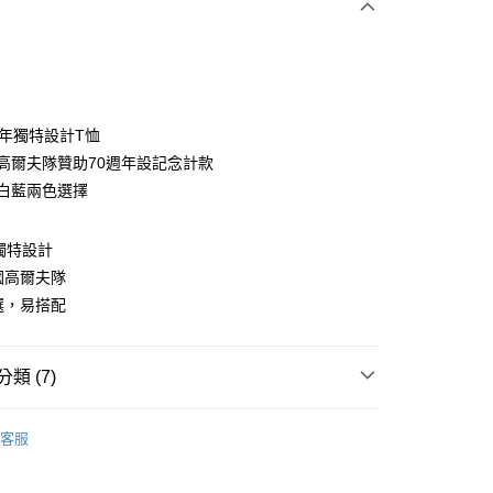
0周年獨特設計T恤
美國高爾夫隊贊助70週年設記念計款
供白藍兩色選擇
分期
你分期使用說明】
年獨特設計
享後付
由台灣大哥大提供，台灣大哥大用戶可立即使用無須另外申請。
美國高爾夫隊
式選擇「大哥付你分期」，訂單成立後會自動跳轉到大哥付的交易
證手機門號後，選擇欲分期的期數、繳款截止日，確認付款後即
可選，易搭配
FTEE先享後付」】
。
先享後付是「在收到商品之後才付款」的支付方式。 讓您購物簡單
准額度、可分期數及費用金額請依後續交易確認頁面所載為準。
心！
立30分鐘內，如未前往確認交易或遇審核未通過，訂單將自動取
：不需註冊會員、不需綁卡、不需儲值。
類 (7)
「轉專審核」未通過狀況，表示未達大哥付你分期系統評分，恕
：只要手機號碼，簡訊認證，即可結帳。
評估內容。
：先確認商品／服務後，再付款。
n by Munsingwear
上衣｜T-Shirt
式說明】
付款
客服
項不併入電信帳單，「大哥付你分期」於每月結算日後寄送繳費提
EE先享後付」結帳流程】
上衣
短袖T恤
方式選擇「AFTEE先享後付」後，將跳轉至「AFTEE先享後
訊連結打開帳單後，可選擇「超商條碼／台灣大直營門市／銀行轉
頁面，進行簡訊認證並確認金額後，即可完成結帳。
gwear
🌐 網路限定款