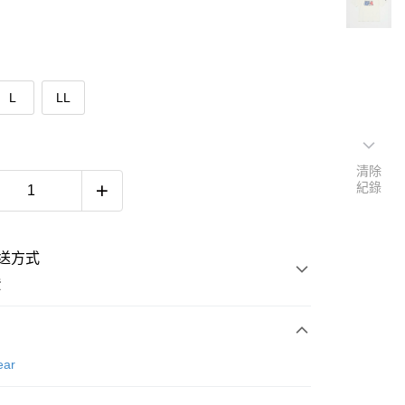
L
LL
清除
紀錄
送方式
費
次付款
ear
付款