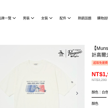
品牌一覽
男裝
女裝
配件
熱銷話題
購物說
【Mun
計高爾夫
超取免運費
NT$1,
NT$3,290
顏色：白
顏色