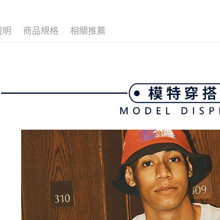
帳／街口支
付款後全
２．訂單
３．收到繳
💎 Munsin
免運費
【注意事
／ATM／
1.本服務
說明
商品規格
相關推薦
※ 請注意
📍本月精
萊爾富取
用戶於交
絡購買商品
款買賣價
💎 Munsin
先享後付
免運費
2.基於同
※ 交易是
男款服飾
資料（包
是否繳費成
付款後萊
用，由本
📍本月精
付客戶支
免運費
3.完整用
【注意事
7-11取貨
１．透過由
交易，需
免運費
求債權轉
２．關於
付款後7-1
https://aft
免運費
３．未成
「AFTE
宅配
任。
４．使用「
免運費
即時審查
結果請求
離島宅配
５．嚴禁
免運費
形，恩沛
動。