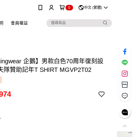
0
中文 (繁體)
明
會員權益
singwear 企鵝】男款白色70周年復刻設
隊贊助記年T SHIRT MGVP2T02
974
色