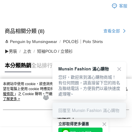
客服
商品相關分類 (8)
查看全部
🐧 Penguin by Munsingwear
POLO衫｜Polo Shirts
▶男裝
上衣
短袖POLO / 立領衫
本分類熱銷
全站排行
Munsin Fashion 滿心購物
您好，歡迎來到滿心購物商城！
有任何問題，請直接留下您的姓名
本網站中使用 cookie，欲查詢有關本網站使用 cookie 方式之詳情，及若您不希
及聯絡電話，方便我們以最快速度
熱門標籤
望在電腦上使用 cookie 時應如何變更電腦的 cookie 設定，請參閱本網站「
隱私
處理喔~
權條款
」之 Cookie 聲明。您繼續使用本網站即表示您同意本公司得按本網站使
用條款之 Cookie 聲明使用 cookie。
了解更多 >
回覆至 Munsin Fashion 滿心購物
我知道了
立即取得更多優惠