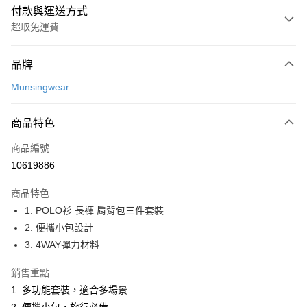
付款與運送方式
超取免運費
付款方式
品牌
信用卡一次付款
Munsingwear
超商取貨付款
商品特色
LINE Pay
商品編號
Apple Pay
10619886
街口支付
商品特色
悠遊付
1. POLO衫 長褲 肩背包三件套裝
大哥付你分期
2. 便攜小包設計
相關說明
3. 4WAY彈力材料
【大哥付你分期使用說明】
AFTEE先享後付
1.本服務由台灣大哥大提供，台灣大哥大用戶可立即使用無須另外申請。
銷售重點
2.付款方式選擇「大哥付你分期」，訂單成立後會自動跳轉到大哥付的交易
相關說明
1. 多功能套裝，適合多場景
流程，驗證手機門號後，選擇欲分期的期數、繳款截止日，確認付款後即完
【關於「AFTEE先享後付」】
成交易。