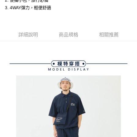
2. 便攜小包，旅行必備
ATM付款
AFTEE先享後付是「在收到商品之後才付款」的支付方式。 讓您購物簡單
3.實際核准額度、可分期數及費用金額請依後續交易確認頁面所載為準。
3. 4WAY彈力，輕便舒適
便利好安心！
4.訂單成立30分鐘內，如未前往確認交易或遇審核未通過，訂單將自動取
１．簡單：不需註冊會員、不需綁卡、不需儲值。
運送方式
消。如遇「轉專審核」未通過狀況，表示未達大哥付你分期系統評分，恕無
２．便利：只要手機號碼，簡訊認證，即可結帳。
法說明評估內容。
３．安心：先確認商品／服務後，再付款。
全家取貨付款
【繳款方式說明】
1.分期款項不併入電信帳單，「大哥付你分期」於每月結算日後寄送繳費提
免運費
詳細說明
商品規格
相關推薦
【「AFTEE先享後付」結帳流程】
醒簡訊。
１．於結帳方式選擇「AFTEE先享後付」後，將跳轉至「AFTEE先享後付」
2.透過簡訊連結打開帳單後，可選擇「超商條碼／台灣大直營門市／銀行轉
付款後全家取貨
結帳頁面，進行簡訊認證並確認金額後，即可完成結帳。
帳／街口支付／iPASS MONEY」等通路繳費。
２．訂單成立數日內，您將收到繳費通知簡訊。
免運費
３．收到繳費通知簡訊後14天內，點擊此簡訊中的連結，可透過四大超商／
【注意事項】
ATM／網路銀行／等多元方式進行付款，方視為交易完成。
萊爾富取貨付款
1.本服務係由「台灣大哥大股份有限公司」（以下簡稱本公司）所提供，讓
※ 請注意：結帳手續完成當下不需立刻繳費，但若您需要取消訂單，請聯絡
用戶於交易時，得透過本服務購買商品或服務，並由商店將買賣／分期付款
免運費
購買商品的店家。未經商家同意取消之訂單仍視為有效，需透過AFTEE先享
買賣價金債權讓與本公司後，依約使用本公司帳單繳交帳款。
後付繳納相關費用。
2.基於同意付款使用「大哥付你分期」之契約關係目的，商店將以您的個人
付款後萊爾富取貨
※ 交易是否成功請以「AFTEE先享後付 」之結帳頁面顯示為準，若有關於
資料（包含姓名、電話或地址）提供予台灣大哥大進項蒐集、處理及利用，
是否繳費成功／繳費後需取消欲退款等相關疑問，請聯繫「AFTEE先享後付
免運費
由本公司與您本人進行分期帳單所需資料之確認、核對及更正。
客戶支援中心」
https://netprotections.freshdesk.com/support/home
3.完整用戶服務條款，請詳閱以下連結：
https://oppay.tw/userRule
7-11取貨付款
【注意事項】
１．透過由恩沛科技股份有限公司提供之「AFTEE先享後付」服務完成之交
免運費
易，需依本服務之必要範圍內提供個人資料，並將交易相關給付款項請求債
權轉讓予恩沛科技股份有限公司。
付款後7-11取貨
２．關於個人資料處理事宜，請瀏覽以下網址：
免運費
https://aftee.tw/terms/#terms3