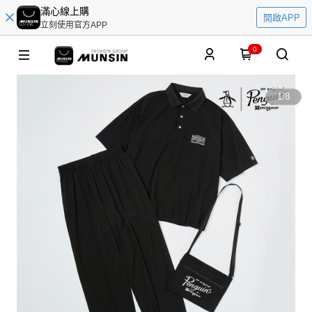
滿心線上購
開啟APP
立刻使用官方APP
0
1
/
8