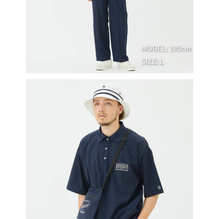
３．未成年的使用者請事先徵得法定代理人或監護人之同意方可使用
宅配
「AFTEE先享後付」，若未經同意申辦者引起之損失，本公司不負相關責
任。
免運費
４．使用「AFTEE先享後付」時，將依據個別帳號之用戶狀況，依本公司即
時審查核予不同之上限額度；若仍有額度不足之情形，本公司將視審查結果
離島宅配
請求用戶進行身份認證。
免運費
５．嚴禁一人註冊多個帳號或使用他人資訊註冊。若發現惡意使用之情形，
恩沛科技股份有限公司將有權停止該用戶之使用額度並採取法律行動。