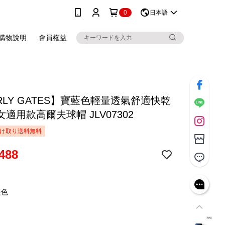
0
日本語
購物說明
會員權益
RLY GATES】寶藍色輕量透氣舒適快乾
適用款高爾夫球帽 JLV07302
け取り送料無料
488
藍色