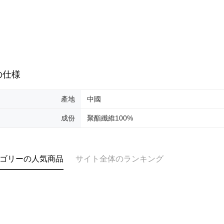
付款後全
ングでお
送料無料
【支払い
代金納付期
1. 分割払
プリをダウ
萊爾富取
の締め日後
以内まで
2. SM
送料無料
湾大直営店
お支払期限
で支払い
付款後萊
もとに計算
の仕様
期限を延
送料無料
【注意事
（例：予
1. 本サ
の有無に関
產地
中國
7-11取貨
よって提
スを購入
二、支払
送料無料
成份
聚酯纖維100%
渡した後
1.初回 
す。
き、限度
付款後7-1
2. 「OP
2.決済金額
送料無料
人情報（
3.現在、
処理およ
ゴリーの人気商品
サイト全体のランキング
宅配
報の確認
三、利用規
3. 完全
プロテクシ
送料無料
ださい：
ht
します。
文者の氏
離島宅配
これに限ら
送料無料
されます。
AFTEE