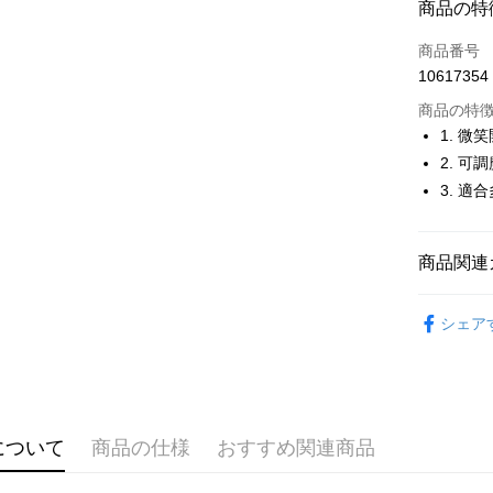
商品の特
LINE Pay
商品番号
Apple Pay
10617354
JKOPAY
商品の特
1. 微
Easy Walle
2. 可
3. 適
OP Pay La
説明
【OP Pay
AFTEE
1. 本サ
商品関連
追加の申
説明
2. 支払い
一、 AF
⛳️ ṔEARL
ATM払い
動的に OP
1.お支払
シェア
払いの回
▶配件
ドウが表
す。
2.SMS
⛳️ ṔEARL
3. 実際
3.注文す
配送方法
ジを基準
す。
4. 注文
4.ご注文
全家取貨
合、注文
員の場合は
について
商品の仕様
おすすめ関連商品
が発生し
送料無料
5.商品受
評価内容
たはアプリ