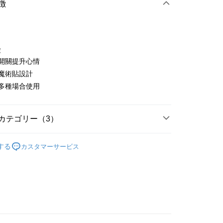
徴
徴
笑開關提升心情
t
調魔術貼設計
合多種場合使用
ter
 Later 使用説明】
代金後払い
ービスは台湾大哥大によって提供され、台湾大哥大のユーザーは
カテゴリー（3）
請なしで即時に利用可能です。
方法で「OP Pay Later」を選択すると、注文が成立した後に自
TEE代金後払いについて
Y GATES
高爾夫配件
 Pay Later の取引プロセスに移行し、携帯番号を確認後、分割
い方法でAFTEE代金後払いを選択すると、携帯電話認証ウィン
する
カスタマーサービス
数や支払い期限を選択し、支払いを確認すると取引が完了しま
◼️ 帽子
棒球帽
示されます。
で認証してお支払い手続を進めてください。
Y GATES
🛍️ 精選商品專區3折起
配件
の承認額、分割回数および費用については、後続の取引確認ペー
るときのお支払いは不要です。商品はご指定の住所に配送されま
とします。
成立後30分以内に確認取引を行わない場合や審査が通過しない場
が完了すると、携帯に支払い通知のSMSが届きます。アプリ会
付款
は自動的にキャンセルされます。「転専審査」に未通過の状況
、AFTEE アプリプッシュ通知が届きます。
た場合は、システムの評価基準に達していないことを意味し、
け取り時のお支払いは不要です。商品を確かめてから、SMSま
についての説明はいたしかねます。
の通知に従って、4大コンビニ、またはATM/オンラインバンキ