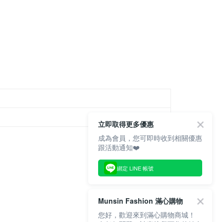
家取貨
支払いください。
方法の説明】
限は最短で 14 日以内ですので、ご注意ください。AFTEE ア
いの金額は電信請求書に統合されず、「OP Pay Later」は毎月
ンロードして AFTEE 会員になるとお支払い期限を最長 45 日
貨付款
に支払いリマインダーのSMSを送信します。
延長できます。
Sのリンクを通じて請求書を開いた後、「コンビニバーコード／台
舗／銀行振込／街口支払い／iPASS MONEY」などのチャネル
は、ショップが請求した期日と、AFTEEで延長できる日数を
を選択できます。
爾富取貨
されます。AFTEEで注文すると、商品を受け取るまで支払い
長できますが、商品を期限内に受け取れない場合があります
項】
約商品や商品到着日が比較的遅い商品）。そのため、商品到着
ービスは「台湾大哥大株式会社」（以下「当社」といいます）に
わらず、AFTEEで指定された期限内にお支払いください。
付款
供され、ユーザーが取引時に本サービスを通じて商品やサービ
できるようにし、店舗が売買／分割払い売買の債権を当社に譲
い限度額
、契約に基づいて当社の請求書で帳款を支払うことになりま
AFTEEを ご利用の際に、認証結果及び当社の審査の結果に基づ
立即取得更多優惠
額が設定されます。
1取貨
 Pay Later」を利用する契約関係の目的から、店舗はあなたの個
成為會員，您可即時收到相關優惠
は最低NT$20です。
名前、電話または住所を含む）を台湾大哥大に提供し、収集、
跟活動通知❤️
台湾の会員のみご利用いただけます。
び利用するために、当社があなた本人と分割請求書に必要な情
、照合および修正を行います。
約「AFTEE代金後払い」（以下当サービスという）はネット
綁定 LINE 帳號
なユーザーサービス規約については、以下のリンクを参照してく
ョンズ（以下 AFTEE という）が提供し、AFTEEが代金を徴収
tps://oppay.tw/userRule
当サービスご利用の際に提供しなければならない個人情報（注
名、電話番号、受取人の氏名、電話番号、受取人住所を含むが
Munsin Fashion 滿心購物
ない）は、AFTEEに渡され当サービスで必要な範囲内で利用
AFTEEの個人情報の収集、処理、利用について、詳細は
您好，歡迎來到滿心購物商城！
公式ホームページの『個人情報の収集、処理及び利用に関する声