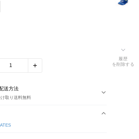
履歴
を削除する
配送方法
受け取り送料無料
方法
カード1回払い
GATES
店頭代金引換