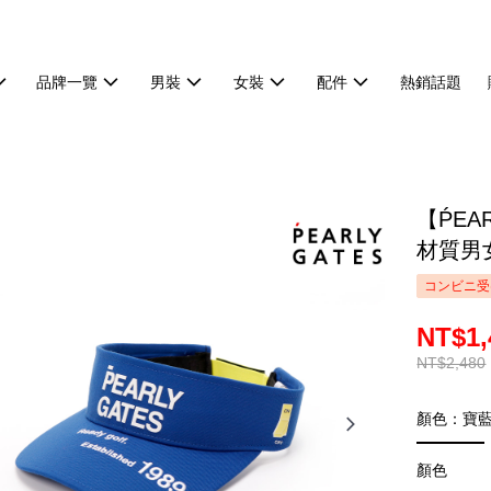
品牌一覽
男裝
女裝
配件
熱銷話題
【ṔEA
材質男女
コンビニ受
NT$1,
NT$2,480
顏色：寶
顏色