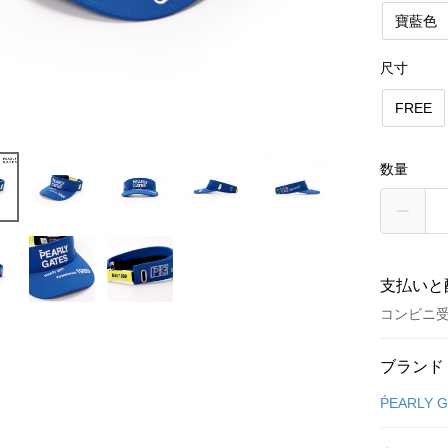
寶藍色
尺寸
FREE
数量
支払いと
コンビニ
お支払い
ブランド
クレジット
ṔEARLY 
コンビニ