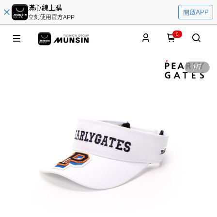
滿心線上購
開啟APP
立刻使用官方APP
0
1
/
7