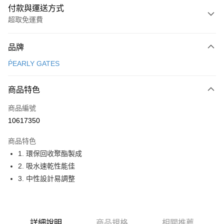
付款與運送方式
超取免運費
付款方式
品牌
信用卡一次付款
ṔEARLY GATES
超商取貨付款
商品特色
LINE Pay
商品編號
Apple Pay
10617350
街口支付
商品特色
悠遊付
1. 環保回收聚酯製成
大哥付你分期
2. 吸水速乾性能佳
相關說明
3. 中性設計易調整
【大哥付你分期使用說明】
AFTEE先享後付
1.本服務由台灣大哥大提供，台灣大哥大用戶可立即使用無須另外申請。
2.付款方式選擇「大哥付你分期」，訂單成立後會自動跳轉到大哥付的交易
相關說明
流程，驗證手機門號後，選擇欲分期的期數、繳款截止日，確認付款後即完
【關於「AFTEE先享後付」】
詳細說明
商品規格
相關推薦
成交易。