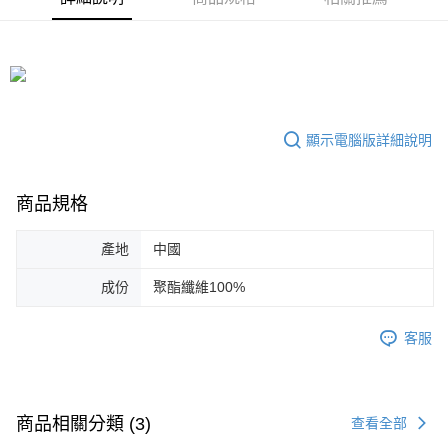
ATM付款
AFTEE先享後付是「在收到商品之後才付款」的支付方式。 讓您購物簡單
3.實際核准額度、可分期數及費用金額請依後續交易確認頁面所載為準。
便利好安心！
4.訂單成立30分鐘內，如未前往確認交易或遇審核未通過，訂單將自動取
１．簡單：不需註冊會員、不需綁卡、不需儲值。
運送方式
消。如遇「轉專審核」未通過狀況，表示未達大哥付你分期系統評分，恕無
２．便利：只要手機號碼，簡訊認證，即可結帳。
法說明評估內容。
３．安心：先確認商品／服務後，再付款。
全家取貨付款
【繳款方式說明】
1.分期款項不併入電信帳單，「大哥付你分期」於每月結算日後寄送繳費提
免運費
【「AFTEE先享後付」結帳流程】
醒簡訊。
１．於結帳方式選擇「AFTEE先享後付」後，將跳轉至「AFTEE先享後付」
顯示電腦版詳細說明
2.透過簡訊連結打開帳單後，可選擇「超商條碼／台灣大直營門市／銀行轉
付款後全家取貨
結帳頁面，進行簡訊認證並確認金額後，即可完成結帳。
帳／街口支付／iPASS MONEY」等通路繳費。
２．訂單成立數日內，您將收到繳費通知簡訊。
免運費
３．收到繳費通知簡訊後14天內，點擊此簡訊中的連結，可透過四大超商／
【注意事項】
商品規格
ATM／網路銀行／等多元方式進行付款，方視為交易完成。
萊爾富取貨付款
1.本服務係由「台灣大哥大股份有限公司」（以下簡稱本公司）所提供，讓
※ 請注意：結帳手續完成當下不需立刻繳費，但若您需要取消訂單，請聯絡
用戶於交易時，得透過本服務購買商品或服務，並由商店將買賣／分期付款
免運費
購買商品的店家。未經商家同意取消之訂單仍視為有效，需透過AFTEE先享
產地
中國
買賣價金債權讓與本公司後，依約使用本公司帳單繳交帳款。
後付繳納相關費用。
2.基於同意付款使用「大哥付你分期」之契約關係目的，商店將以您的個人
付款後萊爾富取貨
※ 交易是否成功請以「AFTEE先享後付 」之結帳頁面顯示為準，若有關於
成份
聚酯纖維100%
資料（包含姓名、電話或地址）提供予台灣大哥大進項蒐集、處理及利用，
是否繳費成功／繳費後需取消欲退款等相關疑問，請聯繫「AFTEE先享後付
免運費
由本公司與您本人進行分期帳單所需資料之確認、核對及更正。
客戶支援中心」
https://netprotections.freshdesk.com/support/home
3.完整用戶服務條款，請詳閱以下連結：
https://oppay.tw/userRule
客服
7-11取貨付款
【注意事項】
１．透過由恩沛科技股份有限公司提供之「AFTEE先享後付」服務完成之交
免運費
易，需依本服務之必要範圍內提供個人資料，並將交易相關給付款項請求債
權轉讓予恩沛科技股份有限公司。
付款後7-11取貨
商品相關分類 (3)
２．關於個人資料處理事宜，請瀏覽以下網址：
查看全部
免運費
https://aftee.tw/terms/#terms3