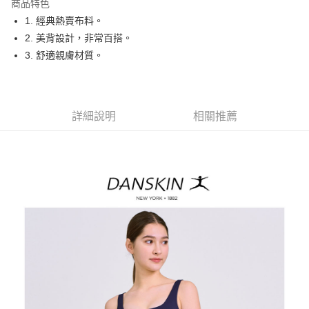
商品特色
悠遊付
1. 經典熱賣布料。
大哥付你分期
2. 美背設計，非常百搭。
相關說明
3. 舒適親膚材質。
【大哥付你分期使用說明】
AFTEE先享後付
1.本服務由台灣大哥大提供，台灣大哥大用戶可立即使用無須另外申請。
2.付款方式選擇「大哥付你分期」，訂單成立後會自動跳轉到大哥付的交易
相關說明
流程，驗證手機門號後，選擇欲分期的期數、繳款截止日，確認付款後即完
【關於「AFTEE先享後付」】
詳細說明
相關推薦
成交易。
ATM付款
AFTEE先享後付是「在收到商品之後才付款」的支付方式。 讓您購物簡單
3.實際核准額度、可分期數及費用金額請依後續交易確認頁面所載為準。
便利好安心！
4.訂單成立30分鐘內，如未前往確認交易或遇審核未通過，訂單將自動取
１．簡單：不需註冊會員、不需綁卡、不需儲值。
運送方式
消。如遇「轉專審核」未通過狀況，表示未達大哥付你分期系統評分，恕無
２．便利：只要手機號碼，簡訊認證，即可結帳。
法說明評估內容。
３．安心：先確認商品／服務後，再付款。
全家取貨付款
【繳款方式說明】
1.分期款項不併入電信帳單，「大哥付你分期」於每月結算日後寄送繳費提
免運費
【「AFTEE先享後付」結帳流程】
醒簡訊。
１．於結帳方式選擇「AFTEE先享後付」後，將跳轉至「AFTEE先享後付」
2.透過簡訊連結打開帳單後，可選擇「超商條碼／台灣大直營門市／銀行轉
付款後全家取貨
結帳頁面，進行簡訊認證並確認金額後，即可完成結帳。
帳／街口支付／iPASS MONEY」等通路繳費。
２．訂單成立數日內，您將收到繳費通知簡訊。
免運費
３．收到繳費通知簡訊後14天內，點擊此簡訊中的連結，可透過四大超商／
【注意事項】
ATM／網路銀行／等多元方式進行付款，方視為交易完成。
萊爾富取貨付款
1.本服務係由「台灣大哥大股份有限公司」（以下簡稱本公司）所提供，讓
※ 請注意：結帳手續完成當下不需立刻繳費，但若您需要取消訂單，請聯絡
用戶於交易時，得透過本服務購買商品或服務，並由商店將買賣／分期付款
免運費
購買商品的店家。未經商家同意取消之訂單仍視為有效，需透過AFTEE先享
買賣價金債權讓與本公司後，依約使用本公司帳單繳交帳款。
後付繳納相關費用。
2.基於同意付款使用「大哥付你分期」之契約關係目的，商店將以您的個人