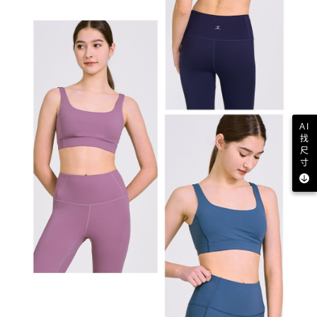
AI
找
尺
寸