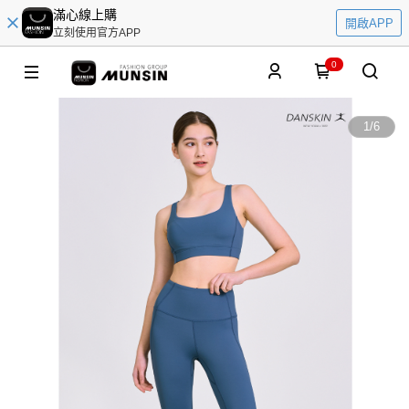
滿心線上購
開啟APP
立刻使用官方APP
0
1
/
6