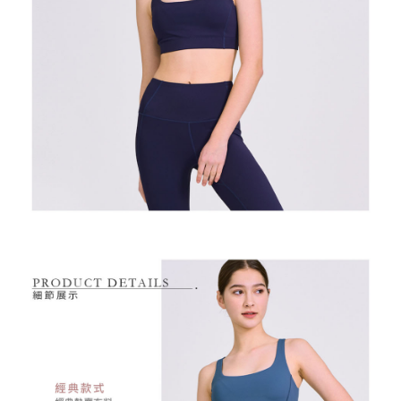
付款後萊爾富取貨
※ 交易是否成功請以「AFTEE先享後付 」之結帳頁面顯示為準，若有關於
資料（包含姓名、電話或地址）提供予台灣大哥大進項蒐集、處理及利用，
是否繳費成功／繳費後需取消欲退款等相關疑問，請聯繫「AFTEE先享後付
免運費
由本公司與您本人進行分期帳單所需資料之確認、核對及更正。
客戶支援中心」
https://netprotections.freshdesk.com/support/home
3.完整用戶服務條款，請詳閱以下連結：
https://oppay.tw/userRule
7-11取貨付款
【注意事項】
１．透過由恩沛科技股份有限公司提供之「AFTEE先享後付」服務完成之交
免運費
易，需依本服務之必要範圍內提供個人資料，並將交易相關給付款項請求債
權轉讓予恩沛科技股份有限公司。
付款後7-11取貨
２．關於個人資料處理事宜，請瀏覽以下網址：
免運費
https://aftee.tw/terms/#terms3
３．未成年的使用者請事先徵得法定代理人或監護人之同意方可使用
宅配
「AFTEE先享後付」，若未經同意申辦者引起之損失，本公司不負相關責
任。
免運費
４．使用「AFTEE先享後付」時，將依據個別帳號之用戶狀況，依本公司即
時審查核予不同之上限額度；若仍有額度不足之情形，本公司將視審查結果
離島宅配
請求用戶進行身份認證。
免運費
５．嚴禁一人註冊多個帳號或使用他人資訊註冊。若發現惡意使用之情形，
恩沛科技股份有限公司將有權停止該用戶之使用額度並採取法律行動。