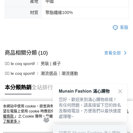
產地
中國
材質
聚酯纖維100%
客服
商品相關分類 (10)
查看全部
🚴‍♂️ le coq sportif
男裝 | 褲子
🚴‍♂️ le coq sportif
潮流選品｜潮流運動
本分類熱銷
全站排行
Munsin Fashion 滿心購物
您好，歡迎來到滿心購物商城！
有任何問題，請直接留下您的姓名
本網站中使用 cookie，欲查詢有關本網站使用 cookie 方式之詳情，及若您不希
及聯絡電話，方便我們以最快速度
熱門標籤
望在電腦上使用 cookie 時應如何變更電腦的 cookie 設定，請參閱本網站「
隱私
處理喔~
權條款
」之 Cookie 聲明。您繼續使用本網站即表示您同意本公司得按本網站使
用條款之 Cookie 聲明使用 cookie。
了解更多 >
回覆至 Munsin Fashion 滿心購物