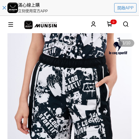
滿心線上購
開啟APP
立刻使用官方APP
0
1
/
10