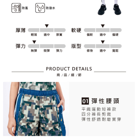
資料（包含姓名、電話或地址）提供予台灣大哥大進項蒐集、處理及利用，
是否繳費成功／繳費後需取消欲退款等相關疑問，請聯繫「AFTEE先享後付
免運費
由本公司與您本人進行分期帳單所需資料之確認、核對及更正。
客戶支援中心」
https://netprotections.freshdesk.com/support/home
3.完整用戶服務條款，請詳閱以下連結：
https://oppay.tw/userRule
7-11取貨付款
【注意事項】
１．透過由恩沛科技股份有限公司提供之「AFTEE先享後付」服務完成之交
免運費
易，需依本服務之必要範圍內提供個人資料，並將交易相關給付款項請求債
權轉讓予恩沛科技股份有限公司。
付款後7-11取貨
２．關於個人資料處理事宜，請瀏覽以下網址：
免運費
https://aftee.tw/terms/#terms3
３．未成年的使用者請事先徵得法定代理人或監護人之同意方可使用
宅配
「AFTEE先享後付」，若未經同意申辦者引起之損失，本公司不負相關責
任。
免運費
４．使用「AFTEE先享後付」時，將依據個別帳號之用戶狀況，依本公司即
時審查核予不同之上限額度；若仍有額度不足之情形，本公司將視審查結果
離島宅配
請求用戶進行身份認證。
免運費
５．嚴禁一人註冊多個帳號或使用他人資訊註冊。若發現惡意使用之情形，
恩沛科技股份有限公司將有權停止該用戶之使用額度並採取法律行動。