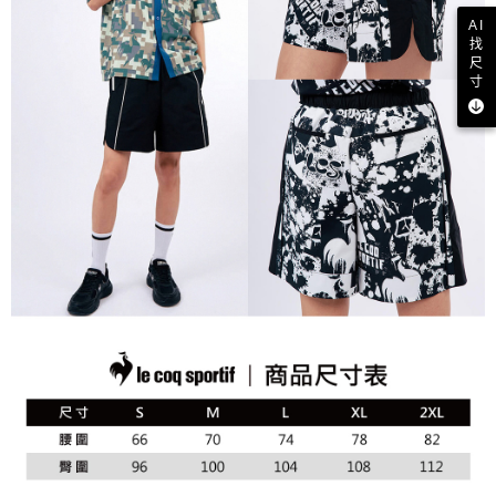
AI
找
尺
寸