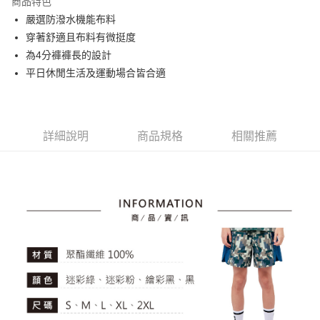
商品特色
悠遊付
嚴選防潑水機能布料
大哥付你分期
穿著舒適且布料有微挺度
相關說明
為4分褲褲長的設計
【大哥付你分期使用說明】
平日休閒生活及運動場合皆合適
AFTEE先享後付
1.本服務由台灣大哥大提供，台灣大哥大用戶可立即使用無須另外申請。
2.付款方式選擇「大哥付你分期」，訂單成立後會自動跳轉到大哥付的交易
相關說明
流程，驗證手機門號後，選擇欲分期的期數、繳款截止日，確認付款後即完
【關於「AFTEE先享後付」】
成交易。
ATM付款
AFTEE先享後付是「在收到商品之後才付款」的支付方式。 讓您購物簡單
3.實際核准額度、可分期數及費用金額請依後續交易確認頁面所載為準。
詳細說明
商品規格
相關推薦
便利好安心！
4.訂單成立30分鐘內，如未前往確認交易或遇審核未通過，訂單將自動取
１．簡單：不需註冊會員、不需綁卡、不需儲值。
運送方式
消。如遇「轉專審核」未通過狀況，表示未達大哥付你分期系統評分，恕無
２．便利：只要手機號碼，簡訊認證，即可結帳。
法說明評估內容。
３．安心：先確認商品／服務後，再付款。
全家取貨付款
【繳款方式說明】
1.分期款項不併入電信帳單，「大哥付你分期」於每月結算日後寄送繳費提
免運費
【「AFTEE先享後付」結帳流程】
醒簡訊。
１．於結帳方式選擇「AFTEE先享後付」後，將跳轉至「AFTEE先享後付」
2.透過簡訊連結打開帳單後，可選擇「超商條碼／台灣大直營門市／銀行轉
付款後全家取貨
結帳頁面，進行簡訊認證並確認金額後，即可完成結帳。
帳／街口支付／iPASS MONEY」等通路繳費。
２．訂單成立數日內，您將收到繳費通知簡訊。
免運費
３．收到繳費通知簡訊後14天內，點擊此簡訊中的連結，可透過四大超商／
【注意事項】
ATM／網路銀行／等多元方式進行付款，方視為交易完成。
萊爾富取貨付款
1.本服務係由「台灣大哥大股份有限公司」（以下簡稱本公司）所提供，讓
※ 請注意：結帳手續完成當下不需立刻繳費，但若您需要取消訂單，請聯絡
用戶於交易時，得透過本服務購買商品或服務，並由商店將買賣／分期付款
免運費
購買商品的店家。未經商家同意取消之訂單仍視為有效，需透過AFTEE先享
買賣價金債權讓與本公司後，依約使用本公司帳單繳交帳款。
後付繳納相關費用。
2.基於同意付款使用「大哥付你分期」之契約關係目的，商店將以您的個人
付款後萊爾富取貨
※ 交易是否成功請以「AFTEE先享後付 」之結帳頁面顯示為準，若有關於