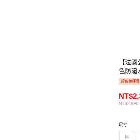
【法國公
色防潑水
超取免運費
NT$2,
NT$3,990
尺寸
M