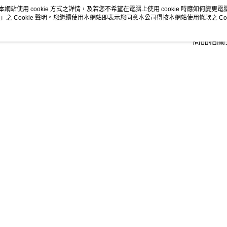
及黑色
本網站使用 cookie 方式之詳情，及若您不希望在電腦上使用 cookie 時應如何變更電腦的
悠遊付
」之 Cookie 聲明。您繼續使用本網站即表示您同意本公司得按本網站使用條款之 Coo
大哥付你
商品相關分
相關說明
【大哥付
AFTEE先
🚴‍♂️ le coq 
1.本服務
分享
2.付款方
相關說明
🚴‍♂️ le coq 
流程，驗
【關於「A
ATM付款
完成交易
AFTEE
▶男裝
3.實際核
便利好安
4.訂單成
１．簡單
🚴‍♂️ le coq 
消。如遇
２．便利
運送方式
無法說明
推薦
３．安心
🚴‍♂️ le coq 
【繳款方
全家取貨
1.分期款
📍本月精
【「AFT
醒簡訊。
免運費
１．於結帳
專區滿件再
2.透過簡
付」結帳
熱銷
全站排行
帳／街口支
🚴‍♂️ le coq 
付款後全
２．訂單
３．收到繳
免運費
📍本月精
【注意事
／ATM／
1.本服務
※ 請注意
萊爾富取
用戶於交
絡購買商品
款買賣價
先享後付
免運費
2.基於同
※ 交易是