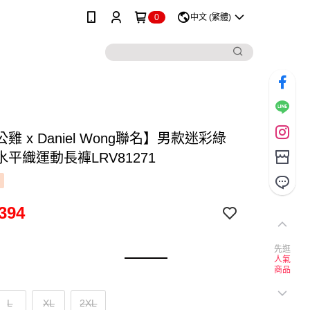
0
中文 (繁體)
雞 x Daniel Wong聯名】男款迷彩綠
平織運動長褲LRV81271
394
先逛
人氣
L
XL
2XL
商品