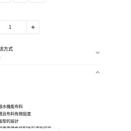
送方式
費
次付款
付款
潑水機能布料
適且布料有微挺度
版型的設計
部素面撞色搭配迷彩滿版印花