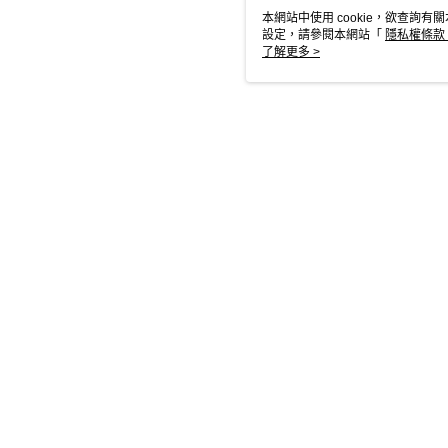
本網站中使用 cookie，欲查詢有關
設定，請參閱本網站「
隱私權條款
使用 cookie。
了解更多 >
相關
本分類