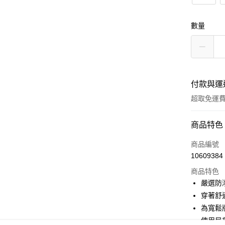
數量
付款與運
超取免運
付款方式
商品特色
信用卡一
商品編號
10609384
超商取貨
商品特色
LINE Pay
嚴選防
穿著舒
Apple Pay
為寬鬆
街口支付
使用局