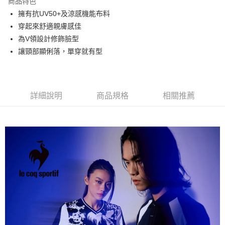
商品特色
悠遊付
擁有抗UV50+及涼感機能布料
大哥付你分期
穿起來舒適親膚感佳
相關說明
為V領設計修飾臉型
【大哥付你分期使用說明】
讓頸部顯俐落，單穿就有型
AFTEE先享後付
1.本服務由台灣大哥大提供，台灣大哥大用戶可立即使用無須另外申請。
2.付款方式選擇「大哥付你分期」，訂單成立後會自動跳轉到大哥付的交易
相關說明
流程，驗證手機門號後，選擇欲分期的期數、繳款截止日，確認付款後即完
【關於「AFTEE先享後付」】
成交易。
ATM付款
AFTEE先享後付是「在收到商品之後才付款」的支付方式。 讓您購物簡單
3.實際核准額度、可分期數及費用金額請依後續交易確認頁面所載為準。
詳細說明
商品規格
相關推薦
便利好安心！
4.訂單成立30分鐘內，如未前往確認交易或遇審核未通過，訂單將自動取
１．簡單：不需註冊會員、不需綁卡、不需儲值。
運送方式
消。如遇「轉專審核」未通過狀況，表示未達大哥付你分期系統評分，恕無
２．便利：只要手機號碼，簡訊認證，即可結帳。
法說明評估內容。
３．安心：先確認商品／服務後，再付款。
全家取貨付款
【繳款方式說明】
1.分期款項不併入電信帳單，「大哥付你分期」於每月結算日後寄送繳費提
免運費
【「AFTEE先享後付」結帳流程】
醒簡訊。
１．於結帳方式選擇「AFTEE先享後付」後，將跳轉至「AFTEE先享後付」
2.透過簡訊連結打開帳單後，可選擇「超商條碼／台灣大直營門市／銀行轉
付款後全家取貨
結帳頁面，進行簡訊認證並確認金額後，即可完成結帳。
帳／街口支付／iPASS MONEY」等通路繳費。
２．訂單成立數日內，您將收到繳費通知簡訊。
免運費
３．收到繳費通知簡訊後14天內，點擊此簡訊中的連結，可透過四大超商／
【注意事項】
ATM／網路銀行／等多元方式進行付款，方視為交易完成。
萊爾富取貨付款
1.本服務係由「台灣大哥大股份有限公司」（以下簡稱本公司）所提供，讓
※ 請注意：結帳手續完成當下不需立刻繳費，但若您需要取消訂單，請聯絡
用戶於交易時，得透過本服務購買商品或服務，並由商店將買賣／分期付款
免運費
購買商品的店家。未經商家同意取消之訂單仍視為有效，需透過AFTEE先享
買賣價金債權讓與本公司後，依約使用本公司帳單繳交帳款。
後付繳納相關費用。
2.基於同意付款使用「大哥付你分期」之契約關係目的，商店將以您的個人
付款後萊爾富取貨
※ 交易是否成功請以「AFTEE先享後付 」之結帳頁面顯示為準，若有關於