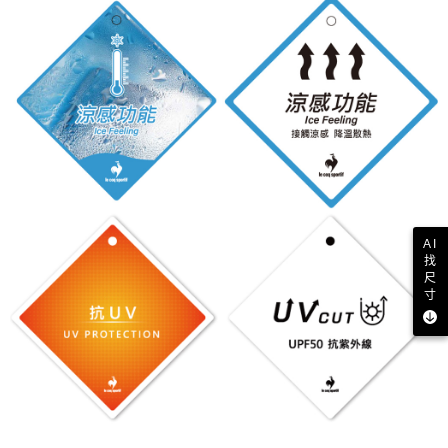
AI
找
尺
寸