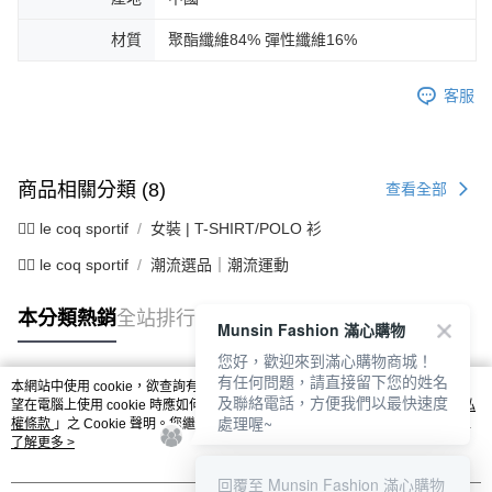
材質
聚酯纖維84% 彈性纖維16%
客服
商品相關分類 (8)
查看全部
🚴‍♂️ le coq sportif
女裝 | T-SHIRT/POLO 衫
🚴‍♂️ le coq sportif
潮流選品｜潮流運動
本分類熱銷
全站排行
Munsin Fashion 滿心購物
您好，歡迎來到滿心購物商城！
有任何問題，請直接留下您的姓名
本網站中使用 cookie，欲查詢有關本網站使用 cookie 方式之詳情，及若您不希
及聯絡電話，方便我們以最快速度
熱門標籤
望在電腦上使用 cookie 時應如何變更電腦的 cookie 設定，請參閱本網站「
隱私
處理喔~
權條款
」之 Cookie 聲明。您繼續使用本網站即表示您同意本公司得按本網站使
用條款之 Cookie 聲明使用 cookie。
了解更多 >
回覆至 Munsin Fashion 滿心購物