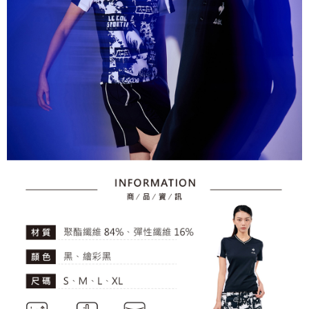
資料（包含姓名、電話或地址）提供予台灣大哥大進項蒐集、處理及利用，
是否繳費成功／繳費後需取消欲退款等相關疑問，請聯繫「AFTEE先享後付
免運費
由本公司與您本人進行分期帳單所需資料之確認、核對及更正。
客戶支援中心」
https://netprotections.freshdesk.com/support/home
3.完整用戶服務條款，請詳閱以下連結：
https://oppay.tw/userRule
7-11取貨付款
【注意事項】
１．透過由恩沛科技股份有限公司提供之「AFTEE先享後付」服務完成之交
免運費
易，需依本服務之必要範圍內提供個人資料，並將交易相關給付款項請求債
權轉讓予恩沛科技股份有限公司。
付款後7-11取貨
２．關於個人資料處理事宜，請瀏覽以下網址：
免運費
https://aftee.tw/terms/#terms3
３．未成年的使用者請事先徵得法定代理人或監護人之同意方可使用
宅配
「AFTEE先享後付」，若未經同意申辦者引起之損失，本公司不負相關責
任。
免運費
４．使用「AFTEE先享後付」時，將依據個別帳號之用戶狀況，依本公司即
時審查核予不同之上限額度；若仍有額度不足之情形，本公司將視審查結果
離島宅配
請求用戶進行身份認證。
免運費
５．嚴禁一人註冊多個帳號或使用他人資訊註冊。若發現惡意使用之情形，
恩沛科技股份有限公司將有權停止該用戶之使用額度並採取法律行動。