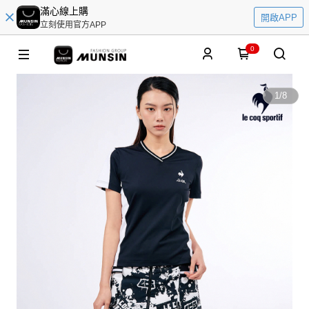
滿心線上購
開啟APP
立刻使用官方APP
0
1
/
8