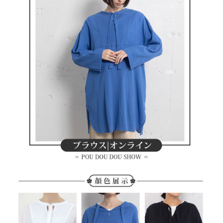
買賣價金債權讓與本公司後，依約使用本公司帳單繳交帳款。
後付繳納相關費用。
2.基於同意付款使用「大哥付你分期」之契約關係目的，商店將以您的個人
付款後萊爾富取貨
※ 交易是否成功請以「AFTEE先享後付 」之結帳頁面顯示為準，若有關於
資料（包含姓名、電話或地址）提供予台灣大哥大進項蒐集、處理及利用，
是否繳費成功／繳費後需取消欲退款等相關疑問，請聯繫「AFTEE先享後付
免運費
由本公司與您本人進行分期帳單所需資料之確認、核對及更正。
客戶支援中心」
https://netprotections.freshdesk.com/support/home
3.完整用戶服務條款，請詳閱以下連結：
https://oppay.tw/userRule
7-11取貨付款
【注意事項】
１．透過由恩沛科技股份有限公司提供之「AFTEE先享後付」服務完成之交
免運費
易，需依本服務之必要範圍內提供個人資料，並將交易相關給付款項請求債
權轉讓予恩沛科技股份有限公司。
付款後7-11取貨
２．關於個人資料處理事宜，請瀏覽以下網址：
免運費
https://aftee.tw/terms/#terms3
３．未成年的使用者請事先徵得法定代理人或監護人之同意方可使用
宅配
「AFTEE先享後付」，若未經同意申辦者引起之損失，本公司不負相關責
任。
免運費
４．使用「AFTEE先享後付」時，將依據個別帳號之用戶狀況，依本公司即
時審查核予不同之上限額度；若仍有額度不足之情形，本公司將視審查結果
離島宅配
請求用戶進行身份認證。
免運費
５．嚴禁一人註冊多個帳號或使用他人資訊註冊。若發現惡意使用之情形，
恩沛科技股份有限公司將有權停止該用戶之使用額度並採取法律行動。