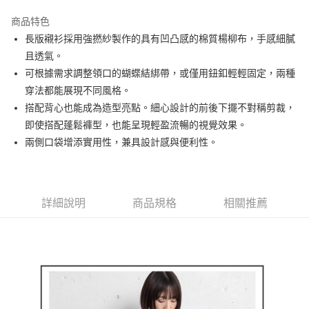
街口支付
商品特色
悠遊付
長版襯衫採用強撚紗製作的具有凹凸感的棉質楊柳布，手感細膩
大哥付你分期
且透氣。
相關說明
可根據需求調整領口的蝴蝶結綁帶，或僅用鈕釦輕輕固定，兩種
【大哥付你分期使用說明】
穿法都能展現不同風格。
AFTEE先享後付
1.本服務由台灣大哥大提供，台灣大哥大用戶可立即使用無須另外申請。
搭配背心也能成為造型亮點。細心設計的前後下擺不對稱剪裁，
2.付款方式選擇「大哥付你分期」，訂單成立後會自動跳轉到大哥付的交易
相關說明
流程，驗證手機門號後，選擇欲分期的期數、繳款截止日，確認付款後即完
即使搭配蓬鬆褲型，也能呈現輕盈流暢的視覺效果。
【關於「AFTEE先享後付」】
成交易。
ATM付款
AFTEE先享後付是「在收到商品之後才付款」的支付方式。 讓您購物簡單
兩側口袋增添實用性，兼具設計感與便利性。
3.實際核准額度、可分期數及費用金額請依後續交易確認頁面所載為準。
便利好安心！
4.訂單成立30分鐘內，如未前往確認交易或遇審核未通過，訂單將自動取
１．簡單：不需註冊會員、不需綁卡、不需儲值。
運送方式
消。如遇「轉專審核」未通過狀況，表示未達大哥付你分期系統評分，恕無
２．便利：只要手機號碼，簡訊認證，即可結帳。
法說明評估內容。
３．安心：先確認商品／服務後，再付款。
全家取貨付款
【繳款方式說明】
詳細說明
商品規格
相關推薦
1.分期款項不併入電信帳單，「大哥付你分期」於每月結算日後寄送繳費提
免運費
【「AFTEE先享後付」結帳流程】
醒簡訊。
１．於結帳方式選擇「AFTEE先享後付」後，將跳轉至「AFTEE先享後付」
2.透過簡訊連結打開帳單後，可選擇「超商條碼／台灣大直營門市／銀行轉
付款後全家取貨
結帳頁面，進行簡訊認證並確認金額後，即可完成結帳。
帳／街口支付／iPASS MONEY」等通路繳費。
２．訂單成立數日內，您將收到繳費通知簡訊。
免運費
３．收到繳費通知簡訊後14天內，點擊此簡訊中的連結，可透過四大超商／
【注意事項】
ATM／網路銀行／等多元方式進行付款，方視為交易完成。
萊爾富取貨付款
1.本服務係由「台灣大哥大股份有限公司」（以下簡稱本公司）所提供，讓
※ 請注意：結帳手續完成當下不需立刻繳費，但若您需要取消訂單，請聯絡
用戶於交易時，得透過本服務購買商品或服務，並由商店將買賣／分期付款
免運費
購買商品的店家。未經商家同意取消之訂單仍視為有效，需透過AFTEE先享