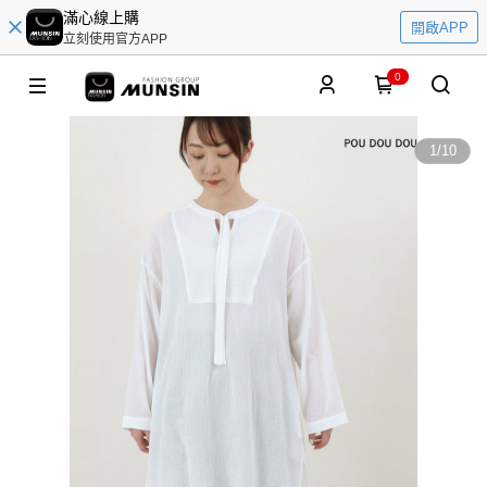
滿心線上購
開啟APP
立刻使用官方APP
0
1
/
10