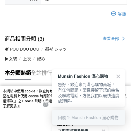
客服
商品相關分類 (3)
查看全部
🕊️ POU DOU DOU
襯衫 シャツ
▶女裝
上衣
襯衫
本分類熱銷
全站排行
Munsin Fashion 滿心購物
您好，歡迎來到滿心購物商城！
有任何問題，請直接留下您的姓名
本網站中使用 cookie，欲查詢有關本網站使用 cookie 方式之詳情，及若您不希
及聯絡電話，方便我們以最快速度
熱門標籤
望在電腦上使用 cookie 時應如何變更電腦的 cookie 設定，請參閱本網站「
隱私
處理喔~
權條款
」之 Cookie 聲明。您繼續使用本網站即表示您同意本公司得按本網站使
用條款之 Cookie 聲明使用 cookie。
了解更多 >
回覆至 Munsin Fashion 滿心購物
我知道了
立即取得更多優惠