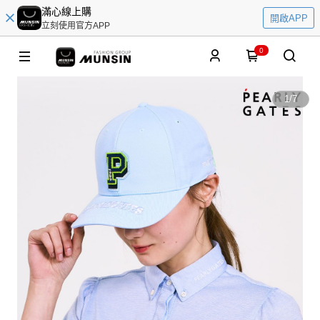
滿心線上購
開啟APP
立刻使用官方APP
0
1
/
7