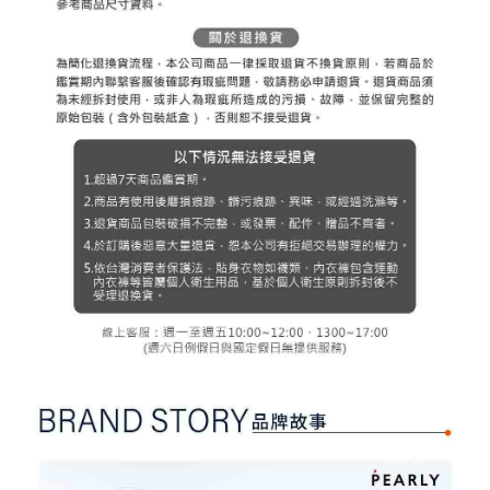
３．未成年的使用者請事先徵得法定代理人或監護人之同意方可使用
宅配
「AFTEE先享後付」，若未經同意申辦者引起之損失，本公司不負相關責
任。
每筆NT$80，滿NT$2,000(含以上)免運費
４．使用「AFTEE先享後付」時，將依據個別帳號之用戶狀況，依本公司即
時審查核予不同之上限額度；若仍有額度不足之情形，本公司將視審查結果
離島宅配
請求用戶進行身份認證。
每筆NT$280，滿NT$2,000(含以上)免運費
５．嚴禁一人註冊多個帳號或使用他人資訊註冊。若發現惡意使用之情形，
恩沛科技股份有限公司將有權停止該用戶之使用額度並採取法律行動。