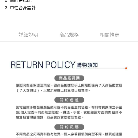
2. 簡約易搭配
ATM付款
AFTEE先享後付是「在收到商品之後才付款」的支付方式。 讓您購物簡單
3.實際核准額度、可分期數及費用金額請依後續交易確認頁面所載為準。
3. 中性合身設計
便利好安心！
4.訂單成立30分鐘內，如未前往確認交易或遇審核未通過，訂單將自動取
１．簡單：不需註冊會員、不需綁卡、不需儲值。
運送方式
消。如遇「轉專審核」未通過狀況，表示未達大哥付你分期系統評分，恕無
２．便利：只要手機號碼，簡訊認證，即可結帳。
法說明評估內容。
３．安心：先確認商品／服務後，再付款。
全家取貨付款
【繳款方式說明】
1.分期款項不併入電信帳單，「大哥付你分期」於每月結算日後寄送繳費提
每筆NT$80，滿NT$2,000(含以上)免運費
詳細說明
商品規格
相關推薦
【「AFTEE先享後付」結帳流程】
醒簡訊。
１．於結帳方式選擇「AFTEE先享後付」後，將跳轉至「AFTEE先享後付」
2.透過簡訊連結打開帳單後，可選擇「超商條碼／台灣大直營門市／銀行轉
付款後全家取貨
結帳頁面，進行簡訊認證並確認金額後，即可完成結帳。
帳／街口支付／iPASS MONEY」等通路繳費。
２．訂單成立數日內，您將收到繳費通知簡訊。
每筆NT$80，滿NT$2,000(含以上)免運費
３．收到繳費通知簡訊後14天內，點擊此簡訊中的連結，可透過四大超商／
【注意事項】
ATM／網路銀行／等多元方式進行付款，方視為交易完成。
萊爾富取貨付款
1.本服務係由「台灣大哥大股份有限公司」（以下簡稱本公司）所提供，讓
※ 請注意：結帳手續完成當下不需立刻繳費，但若您需要取消訂單，請聯絡
用戶於交易時，得透過本服務購買商品或服務，並由商店將買賣／分期付款
每筆NT$80，滿NT$2,000(含以上)免運費
購買商品的店家。未經商家同意取消之訂單仍視為有效，需透過AFTEE先享
買賣價金債權讓與本公司後，依約使用本公司帳單繳交帳款。
後付繳納相關費用。
2.基於同意付款使用「大哥付你分期」之契約關係目的，商店將以您的個人
付款後萊爾富取貨
※ 交易是否成功請以「AFTEE先享後付 」之結帳頁面顯示為準，若有關於
資料（包含姓名、電話或地址）提供予台灣大哥大進項蒐集、處理及利用，
是否繳費成功／繳費後需取消欲退款等相關疑問，請聯繫「AFTEE先享後付
每筆NT$80，滿NT$2,000(含以上)免運費
由本公司與您本人進行分期帳單所需資料之確認、核對及更正。
客戶支援中心」
https://netprotections.freshdesk.com/support/home
3.完整用戶服務條款，請詳閱以下連結：
https://oppay.tw/userRule
7-11取貨付款
【注意事項】
１．透過由恩沛科技股份有限公司提供之「AFTEE先享後付」服務完成之交
每筆NT$80，滿NT$2,000(含以上)免運費
易，需依本服務之必要範圍內提供個人資料，並將交易相關給付款項請求債
權轉讓予恩沛科技股份有限公司。
付款後7-11取貨
２．關於個人資料處理事宜，請瀏覽以下網址：
每筆NT$80，滿NT$2,000(含以上)免運費
https://aftee.tw/terms/#terms3