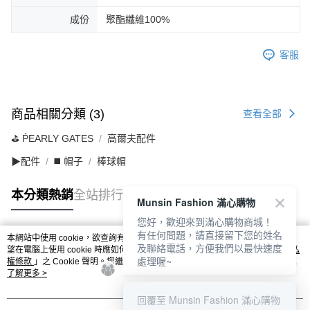
成份
聚酯纖維100%
客服
商品相關分類 (3)
查看全部
⛳️ ṔEARLY GATES
高爾夫配件
▶配件
◼️ 帽子
棒球帽
本分類熱銷
全站排行
Munsin Fashion 滿心購物
您好，歡迎來到滿心購物商城！
有任何問題，請直接留下您的姓名
本網站中使用 cookie，欲查詢有關本網站使用 cookie 方式之詳情，及若您不希
及聯絡電話，方便我們以最快速度
熱門標籤
望在電腦上使用 cookie 時應如何變更電腦的 cookie 設定，請參閱本網站「
隱私
處理喔~
權條款
」之 Cookie 聲明。您繼續使用本網站即表示您同意本公司得按本網站使
用條款之 Cookie 聲明使用 cookie。
了解更多 >
回覆至 Munsin Fashion 滿心購物