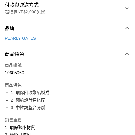
付款與運送方式
超取滿NT$2,000免運
付款方式
品牌
信用卡一次付款
ṔEARLY GATES
超商取貨付款
商品特色
LINE Pay
商品編號
Apple Pay
10605060
街口支付
商品特色
悠遊付
1. 環保回收聚酯製成
大哥付你分期
2. 簡約設計易搭配
相關說明
3. 中性調整合身感
【大哥付你分期使用說明】
AFTEE先享後付
1.本服務由台灣大哥大提供，台灣大哥大用戶可立即使用無須另外申請。
銷售重點
2.付款方式選擇「大哥付你分期」，訂單成立後會自動跳轉到大哥付的交易
相關說明
1. 環保聚酯材質
流程，驗證手機門號後，選擇欲分期的期數、繳款截止日，確認付款後即完
【關於「AFTEE先享後付」】
成交易。