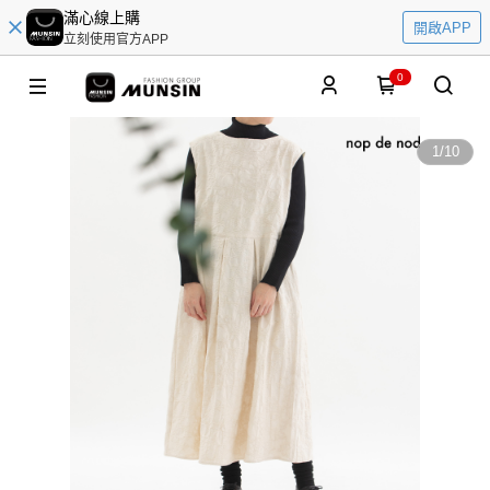
滿心線上購
開啟APP
立刻使用官方APP
0
1
/
10