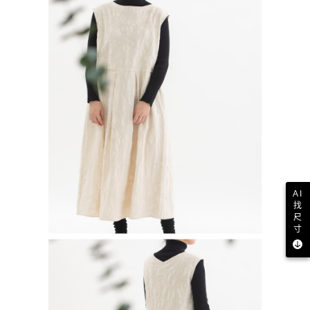
AI
找
尺
寸