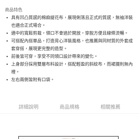
街口支付
商品特色
悠遊付
具有凹凸質感的棉麻緹花布，展現俐落且正式的質感，無袖洋裝
大哥付你分期
也適合正式場合。
相關說明
適中的寬鬆剪裁，領口不會過於開放，穿脫方便且線條流暢。
【大哥付你分期使用說明】
可搭配內搭單品，打造背心洋裝風格，也推薦與同材質的外套成
AFTEE先享後付
1.本服務由台灣大哥大提供，台灣大哥大用戶可立即使用無須另外申請。
套穿搭，展現更完整的造型。
2.付款方式選擇「大哥付你分期」，訂單成立後會自動跳轉到大哥付的交易
相關說明
流程，驗證手機門號後，選擇欲分期的期數、繳款截止日，確認付款後即完
前後皆可穿，享受不同領口設計帶來的變化。
【關於「AFTEE先享後付」】
成交易。
ATM付款
AFTEE先享後付是「在收到商品之後才付款」的支付方式。 讓您購物簡單
上身部分採用雙層布料設計，搭配輕盈的斜紋布，而裙擺則無內
3.實際核准額度、可分期數及費用金額請依後續交易確認頁面所載為準。
便利好安心！
裡。
4.訂單成立30分鐘內，如未前往確認交易或遇審核未通過，訂單將自動取
１．簡單：不需註冊會員、不需綁卡、不需儲值。
運送方式
消。如遇「轉專審核」未通過狀況，表示未達大哥付你分期系統評分，恕無
左右兩側皆附有口袋。
２．便利：只要手機號碼，簡訊認證，即可結帳。
法說明評估內容。
３．安心：先確認商品／服務後，再付款。
全家取貨付款
【繳款方式說明】
1.分期款項不併入電信帳單，「大哥付你分期」於每月結算日後寄送繳費提
免運費
【「AFTEE先享後付」結帳流程】
醒簡訊。
１．於結帳方式選擇「AFTEE先享後付」後，將跳轉至「AFTEE先享後付」
2.透過簡訊連結打開帳單後，可選擇「超商條碼／台灣大直營門市／銀行轉
詳細說明
商品規格
相關推薦
付款後全家取貨
結帳頁面，進行簡訊認證並確認金額後，即可完成結帳。
帳／街口支付／iPASS MONEY」等通路繳費。
２．訂單成立數日內，您將收到繳費通知簡訊。
免運費
３．收到繳費通知簡訊後14天內，點擊此簡訊中的連結，可透過四大超商／
【注意事項】
ATM／網路銀行／等多元方式進行付款，方視為交易完成。
萊爾富取貨付款
1.本服務係由「台灣大哥大股份有限公司」（以下簡稱本公司）所提供，讓
※ 請注意：結帳手續完成當下不需立刻繳費，但若您需要取消訂單，請聯絡
用戶於交易時，得透過本服務購買商品或服務，並由商店將買賣／分期付款
免運費
購買商品的店家。未經商家同意取消之訂單仍視為有效，需透過AFTEE先享