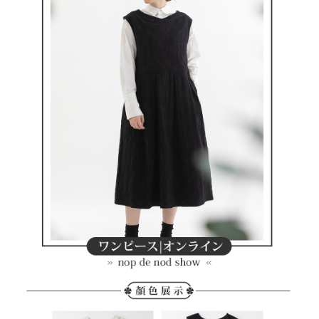
買賣價金債權讓與本公司後，依約使用本公司帳單繳交帳款。
後付繳納相關費用。
2.基於同意付款使用「大哥付你分期」之契約關係目的，商店將以您的個人
付款後萊爾富取貨
※ 交易是否成功請以「AFTEE先享後付 」之結帳頁面顯示為準，若有關於
資料（包含姓名、電話或地址）提供予台灣大哥大進項蒐集、處理及利用，
是否繳費成功／繳費後需取消欲退款等相關疑問，請聯繫「AFTEE先享後付
免運費
由本公司與您本人進行分期帳單所需資料之確認、核對及更正。
客戶支援中心」
https://netprotections.freshdesk.com/support/home
3.完整用戶服務條款，請詳閱以下連結：
https://oppay.tw/userRule
7-11取貨付款
【注意事項】
１．透過由恩沛科技股份有限公司提供之「AFTEE先享後付」服務完成之交
免運費
易，需依本服務之必要範圍內提供個人資料，並將交易相關給付款項請求債
權轉讓予恩沛科技股份有限公司。
付款後7-11取貨
２．關於個人資料處理事宜，請瀏覽以下網址：
免運費
https://aftee.tw/terms/#terms3
３．未成年的使用者請事先徵得法定代理人或監護人之同意方可使用
宅配
「AFTEE先享後付」，若未經同意申辦者引起之損失，本公司不負相關責
任。
免運費
４．使用「AFTEE先享後付」時，將依據個別帳號之用戶狀況，依本公司即
時審查核予不同之上限額度；若仍有額度不足之情形，本公司將視審查結果
離島宅配
請求用戶進行身份認證。
免運費
５．嚴禁一人註冊多個帳號或使用他人資訊註冊。若發現惡意使用之情形，
恩沛科技股份有限公司將有權停止該用戶之使用額度並採取法律行動。