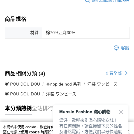
商品規格
材質
棉70%亞麻30%
客服
商品相關分類 (4)
查看全部
🕊️ POU DOU DOU
🍀nop de nod 系列
洋裝 ワンピース
🕊️ POU DOU DOU
洋裝 ワンピース
本分類熱銷
全站排行
Munsin Fashion 滿心購物
您好，歡迎來到滿心購物商城！
有任何問題，請直接留下您的姓名
本網站中使用 cookie，欲查詢有關本網站使用 cookie 方式之詳情，及若您不希
及聯絡電話，方便我們以最快速度
熱門標籤
望在電腦上使用 cookie 時應如何變更電腦的 cookie 設定，請參閱本網站「
隱私