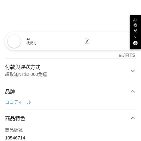
AI
找
尺
寸
AI
找尺寸
付款與運送方式
超取滿NT$2,000免運
付款方式
品牌
信用卡一次付款
ココディール
超商取貨付款
商品特色
LINE Pay
商品編號
Apple Pay
10546714