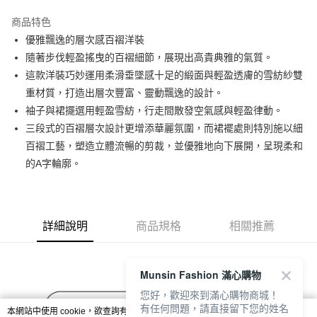
街口支付
商品特色
悠遊付
優雅飄逸的層次感百褶洋裝
大哥付你分期
隨著步伐輕盈搖曳的百褶細節，展現出高貴典雅的氣質。
相關說明
這款洋裝巧妙運用柔滑垂墜感十足的緞面與輕盈透膚的雪紡紗雙
【大哥付你分期使用說明】
重材質，打造出層次豐富、靈動飄逸的設計。
AFTEE先享後付
1.本服務由台灣大哥大提供，台灣大哥大用戶可立即使用無須另外申請。
袖子與裙擺選用輕盈雪紡，行走間散發空氣感與輕盈律動。
2.付款方式選擇「大哥付你分期」，訂單成立後會自動跳轉到大哥付的交易
相關說明
流程，驗證手機門號後，選擇欲分期的期數、繳款截止日，確認付款後即完
三段式的百褶層次設計更增添華麗氛圍，而裙襬處則特別施以細
【關於「AFTEE先享後付」】
成交易。
ATM付款
AFTEE先享後付是「在收到商品之後才付款」的支付方式。 讓您購物簡單
百褶工藝，塑造立體流暢的剪裁，並優雅地向下展開，呈現柔和
3.實際核准額度、可分期數及費用金額請依後續交易確認頁面所載為準。
便利好安心！
的A字輪廓。
4.訂單成立30分鐘內，如未前往確認交易或遇審核未通過，訂單將自動取
１．簡單：不需註冊會員、不需綁卡、不需儲值。
運送方式
消。如遇「轉專審核」未通過狀況，表示未達大哥付你分期系統評分，恕無
２．便利：只要手機號碼，簡訊認證，即可結帳。
法說明評估內容。
３．安心：先確認商品／服務後，再付款。
全家取貨付款
【繳款方式說明】
1.分期款項不併入電信帳單，「大哥付你分期」於每月結算日後寄送繳費提
每筆NT$80，滿NT$2,000(含以上)免運費
【「AFTEE先享後付」結帳流程】
詳細說明
商品規格
相關推薦
醒簡訊。
１．於結帳方式選擇「AFTEE先享後付」後，將跳轉至「AFTEE先享後付」
2.透過簡訊連結打開帳單後，可選擇「超商條碼／台灣大直營門市／銀行轉
付款後全家取貨
結帳頁面，進行簡訊認證並確認金額後，即可完成結帳。
帳／街口支付／iPASS MONEY」等通路繳費。
２．訂單成立數日內，您將收到繳費通知簡訊。
每筆NT$80，滿NT$2,000(含以上)免運費
３．收到繳費通知簡訊後14天內，點擊此簡訊中的連結，可透過四大超商／
Munsin Fashion 滿心購物
【注意事項】
ATM／網路銀行／等多元方式進行付款，方視為交易完成。
萊爾富取貨付款
1.本服務係由「台灣大哥大股份有限公司」（以下簡稱本公司）所提供，讓
您好，歡迎來到滿心購物商城！
※ 請注意：結帳手續完成當下不需立刻繳費，但若您需要取消訂單，請聯絡
用戶於交易時，得透過本服務購買商品或服務，並由商店將買賣／分期付款
有任何問題，請直接留下您的姓名
每筆NT$80，滿NT$2,000(含以上)免運費
購買商品的店家。未經商家同意取消之訂單仍視為有效，需透過AFTEE先享
本網站中使用 cookie，欲查詢有關本網站使用 cookie 方式之詳情，及若您不希