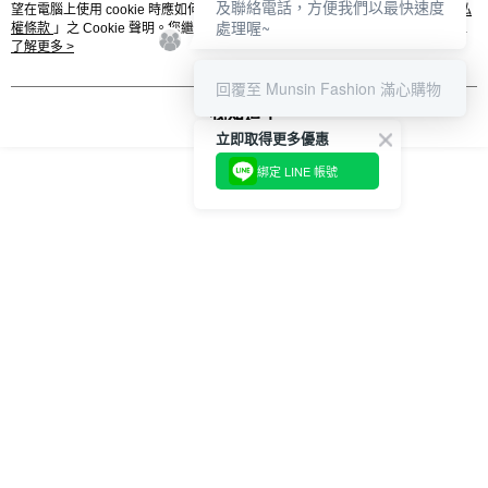
買賣價金債權讓與本公司後，依約使用本公司帳單繳交帳款。
及聯絡電話，方便我們以最快速度
後付繳納相關費用。
望在電腦上使用 cookie 時應如何變更電腦的 cookie 設定，請參閱本網站「
隱私
2.基於同意付款使用「大哥付你分期」之契約關係目的，商店將以您的個人
處理喔~
權條款
付款後萊爾富取貨
※ 交易是否成功請以「AFTEE先享後付 」之結帳頁面顯示為準，若有關於
」之 Cookie 聲明。您繼續使用本網站即表示您同意本公司得按本網站使
資料（包含姓名、電話或地址）提供予台灣大哥大進項蒐集、處理及利用，
用條款之 Cookie 聲明使用 cookie。
了解更多 >
是否繳費成功／繳費後需取消欲退款等相關疑問，請聯繫「AFTEE先享後付
每筆NT$80，滿NT$2,000(含以上)免運費
由本公司與您本人進行分期帳單所需資料之確認、核對及更正。
客戶支援中心」
https://netprotections.freshdesk.com/support/home
3.完整用戶服務條款，請詳閱以下連結：
https://oppay.tw/userRule
回覆至 Munsin Fashion 滿心購物
7-11取貨付款
【注意事項】
我知道了
１．透過由恩沛科技股份有限公司提供之「AFTEE先享後付」服務完成之交
每筆NT$80，滿NT$2,000(含以上)免運費
立即取得更多優惠
易，需依本服務之必要範圍內提供個人資料，並將交易相關給付款項請求債
權轉讓予恩沛科技股份有限公司。
付款後7-11取貨
綁定 LINE 帳號
２．關於個人資料處理事宜，請瀏覽以下網址：
每筆NT$80，滿NT$2,000(含以上)免運費
https://aftee.tw/terms/#terms3
３．未成年的使用者請事先徵得法定代理人或監護人之同意方可使用
宅配
「AFTEE先享後付」，若未經同意申辦者引起之損失，本公司不負相關責
任。
每筆NT$80，滿NT$2,000(含以上)免運費
４．使用「AFTEE先享後付」時，將依據個別帳號之用戶狀況，依本公司即
時審查核予不同之上限額度；若仍有額度不足之情形，本公司將視審查結果
離島宅配
請求用戶進行身份認證。
每筆NT$280，滿NT$2,000(含以上)免運費
５．嚴禁一人註冊多個帳號或使用他人資訊註冊。若發現惡意使用之情形，
恩沛科技股份有限公司將有權停止該用戶之使用額度並採取法律行動。