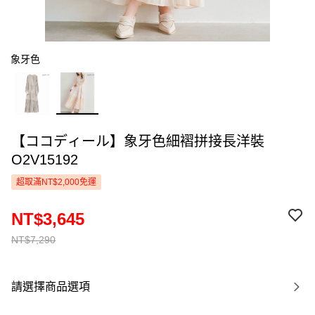
象牙色
【ココディール】象牙色細褶拼接長洋裝
O2V15192
超取滿NT$2,000免運
NT$3,645
NT$7,290
請選擇商品選項