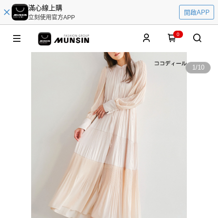
滿心線上購
開啟APP
立刻使用官方APP
0
1
/
10