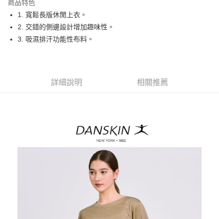
商品特色
悠遊付
1. 寬鬆長版休閒上衣。
大哥付你分期
2. 交錯的側邊設計增加趣味性。
相關說明
3. 吸濕排汗功能性布料。
【大哥付你分期使用說明】
AFTEE先享後付
1.本服務由台灣大哥大提供，台灣大哥大用戶可立即使用無須另外申請。
2.付款方式選擇「大哥付你分期」，訂單成立後會自動跳轉到大哥付的交易
相關說明
流程，驗證手機門號後，選擇欲分期的期數、繳款截止日，確認付款後即完
【關於「AFTEE先享後付」】
詳細說明
相關推薦
成交易。
ATM付款
AFTEE先享後付是「在收到商品之後才付款」的支付方式。 讓您購物簡單
3.實際核准額度、可分期數及費用金額請依後續交易確認頁面所載為準。
便利好安心！
4.訂單成立30分鐘內，如未前往確認交易或遇審核未通過，訂單將自動取
１．簡單：不需註冊會員、不需綁卡、不需儲值。
運送方式
消。如遇「轉專審核」未通過狀況，表示未達大哥付你分期系統評分，恕無
２．便利：只要手機號碼，簡訊認證，即可結帳。
法說明評估內容。
３．安心：先確認商品／服務後，再付款。
全家取貨付款
【繳款方式說明】
1.分期款項不併入電信帳單，「大哥付你分期」於每月結算日後寄送繳費提
免運費
【「AFTEE先享後付」結帳流程】
醒簡訊。
１．於結帳方式選擇「AFTEE先享後付」後，將跳轉至「AFTEE先享後付」
2.透過簡訊連結打開帳單後，可選擇「超商條碼／台灣大直營門市／銀行轉
付款後全家取貨
結帳頁面，進行簡訊認證並確認金額後，即可完成結帳。
帳／街口支付／iPASS MONEY」等通路繳費。
２．訂單成立數日內，您將收到繳費通知簡訊。
免運費
３．收到繳費通知簡訊後14天內，點擊此簡訊中的連結，可透過四大超商／
【注意事項】
ATM／網路銀行／等多元方式進行付款，方視為交易完成。
萊爾富取貨付款
1.本服務係由「台灣大哥大股份有限公司」（以下簡稱本公司）所提供，讓
※ 請注意：結帳手續完成當下不需立刻繳費，但若您需要取消訂單，請聯絡
用戶於交易時，得透過本服務購買商品或服務，並由商店將買賣／分期付款
免運費
購買商品的店家。未經商家同意取消之訂單仍視為有效，需透過AFTEE先享
買賣價金債權讓與本公司後，依約使用本公司帳單繳交帳款。
後付繳納相關費用。
2.基於同意付款使用「大哥付你分期」之契約關係目的，商店將以您的個人