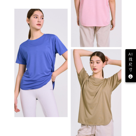
AI
找
尺
寸