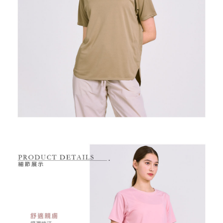
付款後萊爾富取貨
※ 交易是否成功請以「AFTEE先享後付 」之結帳頁面顯示為準，若有關於
資料（包含姓名、電話或地址）提供予台灣大哥大進項蒐集、處理及利用，
是否繳費成功／繳費後需取消欲退款等相關疑問，請聯繫「AFTEE先享後付
免運費
由本公司與您本人進行分期帳單所需資料之確認、核對及更正。
客戶支援中心」
https://netprotections.freshdesk.com/support/home
3.完整用戶服務條款，請詳閱以下連結：
https://oppay.tw/userRule
7-11取貨付款
【注意事項】
１．透過由恩沛科技股份有限公司提供之「AFTEE先享後付」服務完成之交
免運費
易，需依本服務之必要範圍內提供個人資料，並將交易相關給付款項請求債
權轉讓予恩沛科技股份有限公司。
付款後7-11取貨
２．關於個人資料處理事宜，請瀏覽以下網址：
免運費
https://aftee.tw/terms/#terms3
３．未成年的使用者請事先徵得法定代理人或監護人之同意方可使用
宅配
「AFTEE先享後付」，若未經同意申辦者引起之損失，本公司不負相關責
任。
免運費
４．使用「AFTEE先享後付」時，將依據個別帳號之用戶狀況，依本公司即
時審查核予不同之上限額度；若仍有額度不足之情形，本公司將視審查結果
離島宅配
請求用戶進行身份認證。
免運費
５．嚴禁一人註冊多個帳號或使用他人資訊註冊。若發現惡意使用之情形，
恩沛科技股份有限公司將有權停止該用戶之使用額度並採取法律行動。