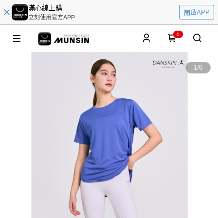
滿心線上購
開啟APP
立刻使用官方APP
0
1
/
6