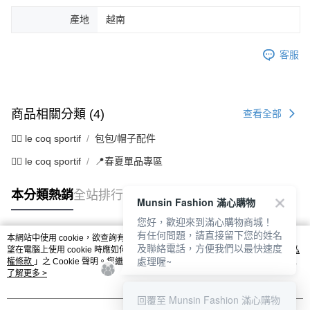
產地
越南
客服
商品相關分類 (4)
查看全部
🚴‍♂️ le coq sportif
包包/帽子配件
🚴‍♂️ le coq sportif
📍春夏單品專區
本分類熱銷
全站排行
Munsin Fashion 滿心購物
您好，歡迎來到滿心購物商城！
有任何問題，請直接留下您的姓名
本網站中使用 cookie，欲查詢有關本網站使用 cookie 方式之詳情，及若您不希
及聯絡電話，方便我們以最快速度
熱門標籤
望在電腦上使用 cookie 時應如何變更電腦的 cookie 設定，請參閱本網站「
隱私
處理喔~
權條款
」之 Cookie 聲明。您繼續使用本網站即表示您同意本公司得按本網站使
用條款之 Cookie 聲明使用 cookie。
了解更多 >
回覆至 Munsin Fashion 滿心購物