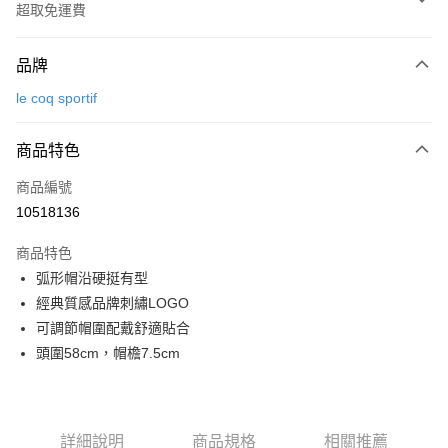
超取免運費
付款方式
品牌
信用卡一次付款
le coq sportif
超商取貨付款
商品特色
LINE Pay
商品編號
Apple Pay
10518136
街口支付
商品特色
悠遊付
弧形帽沿硬挺有型
大哥付你分期
經典質感品牌刺繡LOGO
相關說明
可調節帽圍配戴舒適貼合
【大哥付你分期使用說明】
頭圍58cm，帽檐7.5cm
AFTEE先享後付
1.本服務由台灣大哥大提供，台灣大哥大用戶可立即使用無須另外申請。
2.付款方式選擇「大哥付你分期」，訂單成立後會自動跳轉到大哥付的交易
相關說明
流程，驗證手機門號後，選擇欲分期的期數、繳款截止日，確認付款後即完
【關於「AFTEE先享後付」】
成交易。
ATM付款
AFTEE先享後付是「在收到商品之後才付款」的支付方式。 讓您購物簡單
3.實際核准額度、可分期數及費用金額請依後續交易確認頁面所載為準。
詳細說明
商品規格
相關推薦
便利好安心！