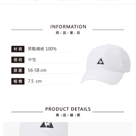
4.訂單成立30分鐘內，如未前往確認交易或遇審核未通過，訂單將自動取
１．簡單：不需註冊會員、不需綁卡、不需儲值。
運送方式
消。如遇「轉專審核」未通過狀況，表示未達大哥付你分期系統評分，恕無
２．便利：只要手機號碼，簡訊認證，即可結帳。
法說明評估內容。
３．安心：先確認商品／服務後，再付款。
全家取貨付款
【繳款方式說明】
1.分期款項不併入電信帳單，「大哥付你分期」於每月結算日後寄送繳費提
免運費
【「AFTEE先享後付」結帳流程】
醒簡訊。
１．於結帳方式選擇「AFTEE先享後付」後，將跳轉至「AFTEE先享後付」
2.透過簡訊連結打開帳單後，可選擇「超商條碼／台灣大直營門市／銀行轉
付款後全家取貨
結帳頁面，進行簡訊認證並確認金額後，即可完成結帳。
帳／街口支付／iPASS MONEY」等通路繳費。
２．訂單成立數日內，您將收到繳費通知簡訊。
免運費
３．收到繳費通知簡訊後14天內，點擊此簡訊中的連結，可透過四大超商／
【注意事項】
ATM／網路銀行／等多元方式進行付款，方視為交易完成。
萊爾富取貨付款
1.本服務係由「台灣大哥大股份有限公司」（以下簡稱本公司）所提供，讓
※ 請注意：結帳手續完成當下不需立刻繳費，但若您需要取消訂單，請聯絡
用戶於交易時，得透過本服務購買商品或服務，並由商店將買賣／分期付款
免運費
購買商品的店家。未經商家同意取消之訂單仍視為有效，需透過AFTEE先享
買賣價金債權讓與本公司後，依約使用本公司帳單繳交帳款。
後付繳納相關費用。
2.基於同意付款使用「大哥付你分期」之契約關係目的，商店將以您的個人
付款後萊爾富取貨
※ 交易是否成功請以「AFTEE先享後付 」之結帳頁面顯示為準，若有關於
資料（包含姓名、電話或地址）提供予台灣大哥大進項蒐集、處理及利用，
是否繳費成功／繳費後需取消欲退款等相關疑問，請聯繫「AFTEE先享後付
免運費
由本公司與您本人進行分期帳單所需資料之確認、核對及更正。
客戶支援中心」
https://netprotections.freshdesk.com/support/home
3.完整用戶服務條款，請詳閱以下連結：
https://oppay.tw/userRule
7-11取貨付款
【注意事項】
１．透過由恩沛科技股份有限公司提供之「AFTEE先享後付」服務完成之交
免運費
易，需依本服務之必要範圍內提供個人資料，並將交易相關給付款項請求債
權轉讓予恩沛科技股份有限公司。
付款後7-11取貨
２．關於個人資料處理事宜，請瀏覽以下網址：
免運費
https://aftee.tw/terms/#terms3
３．未成年的使用者請事先徵得法定代理人或監護人之同意方可使用
宅配
「AFTEE先享後付」，若未經同意申辦者引起之損失，本公司不負相關責