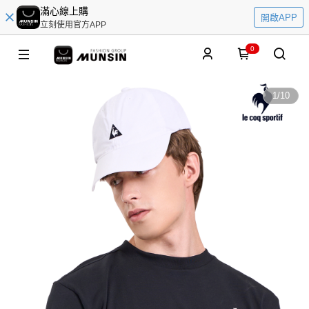
滿心線上購
開啟APP
立刻使用官方APP
0
1
/
10