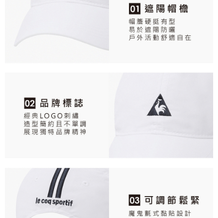
任。
免運費
４．使用「AFTEE先享後付」時，將依據個別帳號之用戶狀況，依本公司即
時審查核予不同之上限額度；若仍有額度不足之情形，本公司將視審查結果
離島宅配
請求用戶進行身份認證。
免運費
５．嚴禁一人註冊多個帳號或使用他人資訊註冊。若發現惡意使用之情形，
恩沛科技股份有限公司將有權停止該用戶之使用額度並採取法律行動。