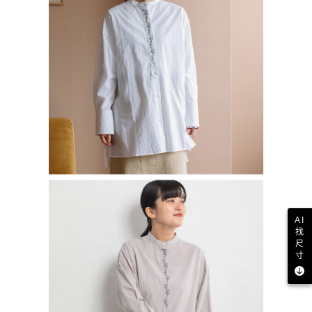
AI
找
尺
寸