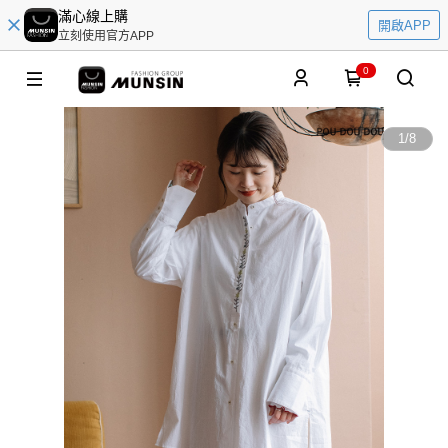
滿心線上購
開啟APP
立刻使用官方APP
0
1
/
8