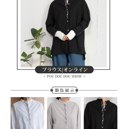
買賣價金債權讓與本公司後，依約使用本公司帳單繳交帳款。
後付繳納相關費用。
2.基於同意付款使用「大哥付你分期」之契約關係目的，商店將以您的個人
付款後萊爾富取貨
※ 交易是否成功請以「AFTEE先享後付 」之結帳頁面顯示為準，若有關於
資料（包含姓名、電話或地址）提供予台灣大哥大進項蒐集、處理及利用，
是否繳費成功／繳費後需取消欲退款等相關疑問，請聯繫「AFTEE先享後付
免運費
由本公司與您本人進行分期帳單所需資料之確認、核對及更正。
客戶支援中心」
https://netprotections.freshdesk.com/support/home
3.完整用戶服務條款，請詳閱以下連結：
https://oppay.tw/userRule
7-11取貨付款
【注意事項】
１．透過由恩沛科技股份有限公司提供之「AFTEE先享後付」服務完成之交
免運費
易，需依本服務之必要範圍內提供個人資料，並將交易相關給付款項請求債
權轉讓予恩沛科技股份有限公司。
付款後7-11取貨
２．關於個人資料處理事宜，請瀏覽以下網址：
免運費
https://aftee.tw/terms/#terms3
３．未成年的使用者請事先徵得法定代理人或監護人之同意方可使用
宅配
「AFTEE先享後付」，若未經同意申辦者引起之損失，本公司不負相關責
任。
免運費
４．使用「AFTEE先享後付」時，將依據個別帳號之用戶狀況，依本公司即
時審查核予不同之上限額度；若仍有額度不足之情形，本公司將視審查結果
離島宅配
請求用戶進行身份認證。
免運費
５．嚴禁一人註冊多個帳號或使用他人資訊註冊。若發現惡意使用之情形，
恩沛科技股份有限公司將有權停止該用戶之使用額度並採取法律行動。