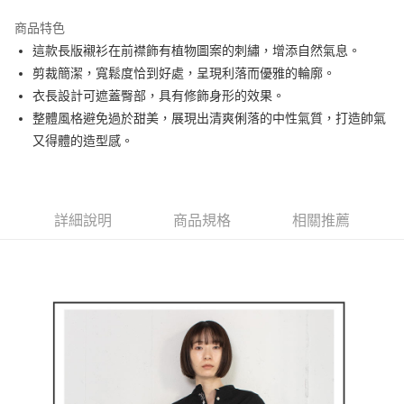
街口支付
商品特色
悠遊付
這款長版襯衫在前襟飾有植物圖案的刺繡，增添自然氣息。
大哥付你分期
剪裁簡潔，寬鬆度恰到好處，呈現利落而優雅的輪廓。
相關說明
衣長設計可遮蓋臀部，具有修飾身形的效果。
【大哥付你分期使用說明】
整體風格避免過於甜美，展現出清爽俐落的中性氣質，打造帥氣
AFTEE先享後付
1.本服務由台灣大哥大提供，台灣大哥大用戶可立即使用無須另外申請。
又得體的造型感。
2.付款方式選擇「大哥付你分期」，訂單成立後會自動跳轉到大哥付的交易
相關說明
流程，驗證手機門號後，選擇欲分期的期數、繳款截止日，確認付款後即完
【關於「AFTEE先享後付」】
成交易。
ATM付款
AFTEE先享後付是「在收到商品之後才付款」的支付方式。 讓您購物簡單
3.實際核准額度、可分期數及費用金額請依後續交易確認頁面所載為準。
便利好安心！
4.訂單成立30分鐘內，如未前往確認交易或遇審核未通過，訂單將自動取
１．簡單：不需註冊會員、不需綁卡、不需儲值。
詳細說明
商品規格
相關推薦
運送方式
消。如遇「轉專審核」未通過狀況，表示未達大哥付你分期系統評分，恕無
２．便利：只要手機號碼，簡訊認證，即可結帳。
法說明評估內容。
３．安心：先確認商品／服務後，再付款。
全家取貨付款
【繳款方式說明】
1.分期款項不併入電信帳單，「大哥付你分期」於每月結算日後寄送繳費提
免運費
【「AFTEE先享後付」結帳流程】
醒簡訊。
１．於結帳方式選擇「AFTEE先享後付」後，將跳轉至「AFTEE先享後付」
2.透過簡訊連結打開帳單後，可選擇「超商條碼／台灣大直營門市／銀行轉
付款後全家取貨
結帳頁面，進行簡訊認證並確認金額後，即可完成結帳。
帳／街口支付／iPASS MONEY」等通路繳費。
２．訂單成立數日內，您將收到繳費通知簡訊。
免運費
３．收到繳費通知簡訊後14天內，點擊此簡訊中的連結，可透過四大超商／
【注意事項】
ATM／網路銀行／等多元方式進行付款，方視為交易完成。
萊爾富取貨付款
1.本服務係由「台灣大哥大股份有限公司」（以下簡稱本公司）所提供，讓
※ 請注意：結帳手續完成當下不需立刻繳費，但若您需要取消訂單，請聯絡
用戶於交易時，得透過本服務購買商品或服務，並由商店將買賣／分期付款
免運費
購買商品的店家。未經商家同意取消之訂單仍視為有效，需透過AFTEE先享