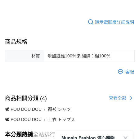
顯示電腦版詳細說明
商品規格
材質
聚酯纖維100% 刺繡線：棉100%
客服
商品相關分類 (4)
查看全部
🕊️ POU DOU DOU
襯衫 シャツ
🕊️ POU DOU DOU
上衣 トップス
本分類熱銷
全站排行
Munsin Fashion 滿心購物