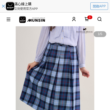
滿心線上購
開啟APP
立刻使用官方APP
0
1
/
5