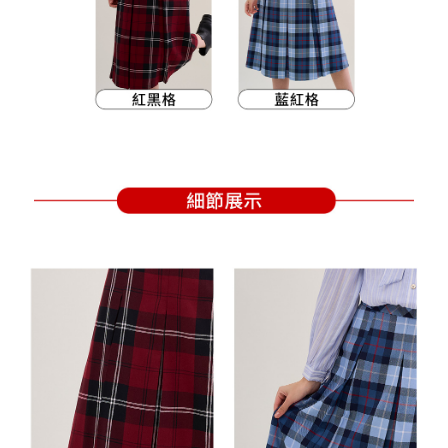
買賣價金債權讓與本公司後，依約使用本公司帳單繳交帳款。
後付繳納相關費用。
2.基於同意付款使用「大哥付你分期」之契約關係目的，商店將以您的個人
付款後萊爾富取貨
※ 交易是否成功請以「AFTEE先享後付 」之結帳頁面顯示為準，若有關於
資料（包含姓名、電話或地址）提供予台灣大哥大進項蒐集、處理及利用，
是否繳費成功／繳費後需取消欲退款等相關疑問，請聯繫「AFTEE先享後付
免運費
由本公司與您本人進行分期帳單所需資料之確認、核對及更正。
客戶支援中心」
https://netprotections.freshdesk.com/support/home
3.完整用戶服務條款，請詳閱以下連結：
https://oppay.tw/userRule
7-11取貨付款
【注意事項】
１．透過由恩沛科技股份有限公司提供之「AFTEE先享後付」服務完成之交
免運費
易，需依本服務之必要範圍內提供個人資料，並將交易相關給付款項請求債
權轉讓予恩沛科技股份有限公司。
付款後7-11取貨
２．關於個人資料處理事宜，請瀏覽以下網址：
免運費
https://aftee.tw/terms/#terms3
３．未成年的使用者請事先徵得法定代理人或監護人之同意方可使用
宅配
「AFTEE先享後付」，若未經同意申辦者引起之損失，本公司不負相關責
任。
免運費
４．使用「AFTEE先享後付」時，將依據個別帳號之用戶狀況，依本公司即
時審查核予不同之上限額度；若仍有額度不足之情形，本公司將視審查結果
離島宅配
請求用戶進行身份認證。
免運費
５．嚴禁一人註冊多個帳號或使用他人資訊註冊。若發現惡意使用之情形，
恩沛科技股份有限公司將有權停止該用戶之使用額度並採取法律行動。