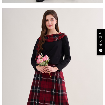
AI
找
尺
寸