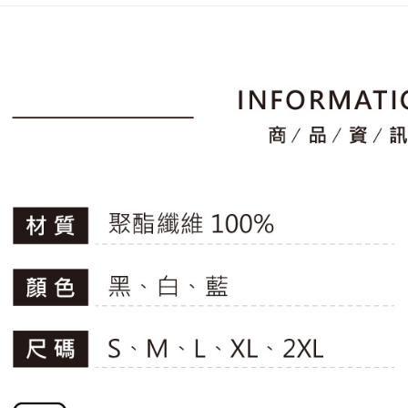
2.透過簡
付」結帳
▶男裝
帳／街口支
付款後全
２．訂單
▶女裝
３．收到繳
免運費
【注意事
／ATM／
🚴‍♂️ le coq 
1.本服務
※ 請注意
萊爾富取
用戶於交
絡購買商品
📍本月精
款買賣價
先享後付
免運費
專區滿件再
2.基於同
※ 交易是
資料（包
是否繳費成
付款後萊
🚴‍♂️ le coq 
用，由本
付客戶支
免運費
3.完整用
【注意事
7-11取貨
１．透過由
交易，需
免運費
求債權轉
２．關於
付款後7-1
https://aft
免運費
３．未成
「AFTE
宅配
任。
４．使用「
免運費
即時審查
結果請求
離島宅配
５．嚴禁
免運費