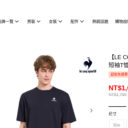
品牌一覽
男裝
女裝
配件
熱銷話題
購物說
【LE 
短袖T恤
超取免運費
NT$1,
NT$1,790
尺寸
男M