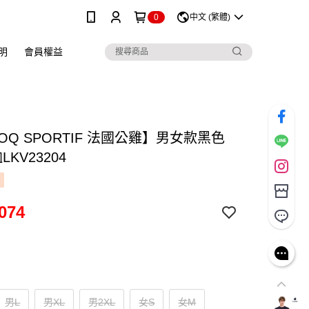
0
中文 (繁體)
明
會員權益
COQ SPORTIF 法國公雞】男女款黑色
LKV23204
074
男L
男XL
男2XL
女S
女M