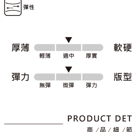
形，恩沛
動。