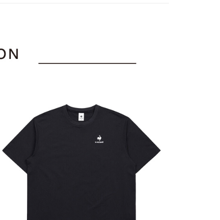
訊連結打開帳單後，可選擇「超商條碼／台灣大直營門市／銀行轉
頁面，進行簡訊認證並確認金額後，即可完成結帳。
上衣
短袖T恤
付／iPASS MONEY」等通路繳費。
家取貨
成立數日內，您將收到繳費通知簡訊。
上衣
短袖T恤
費通知簡訊後14天內，點擊此簡訊中的連結，可透過四大超商
項】
網路銀行／等多元方式進行付款，方視為交易完成。
sportif
係由「台灣大哥大股份有限公司」（以下簡稱本公司）所提供，讓
◾ 全部商品
：結帳手續完成當下不需立刻繳費，但若您需要取消訂單，請聯
貨付款
易時，得透過本服務購買商品或服務，並由商店將買賣／分期付
的店家。未經商家同意取消之訂單仍視為有效，需透過AFTEE
選｜精選3折起
🐓公雞牌｜精選6折起
春季特惠6折
金債權讓與本公司後，依約使用本公司帳單繳交帳款。
繳納相關費用。
85折
意付款使用「大哥付你分期」之契約關係目的，商店將以您的個人
否成功請以「AFTEE先享後付 」之結帳頁面顯示為準，若有關於
含姓名、電話或地址）提供予台灣大哥大進項蒐集、處理及利
功／繳費後需取消欲退款等相關疑問，請聯繫「AFTEE先享後
爾富取貨
sportif
📌精選6折專區 滿件再享85折
公司與您本人進行分期帳單所需資料之確認、核對及更正。
援中心」
https://netprotections.freshdesk.com/support/home
戶服務條款，請詳閱以下連結：
https://oppay.tw/userRule
項】
付款
恩沛科技股份有限公司提供之「AFTEE先享後付」服務完成之
依本服務之必要範圍內提供個人資料，並將交易相關給付款項請
讓予恩沛科技股份有限公司。
個人資料處理事宜，請瀏覽以下網址：
1取貨
ee.tw/terms/#terms3
年的使用者請事先徵得法定代理人或監護人之同意方可使用
E先享後付」，若未經同意申辦者引起之損失，本公司不負相關責
AFTEE先享後付」時，將依據個別帳號之用戶狀況，依本公司
核予不同之上限額度；若仍有額度不足之情形，本公司將視審查
用戶進行身份認證。
一人註冊多個帳號或使用他人資訊註冊。若發現惡意使用之情