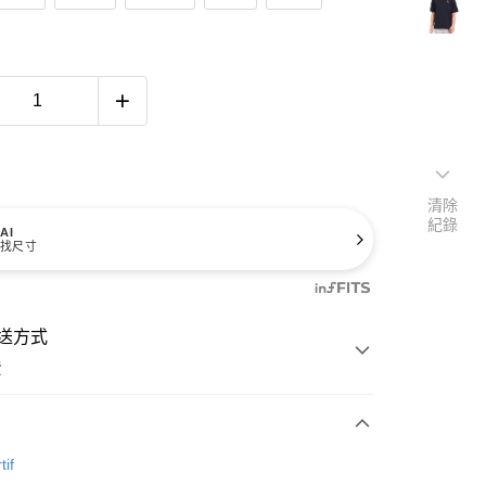
清除
紀錄
AI
找尺寸
送方式
費
次付款
tif