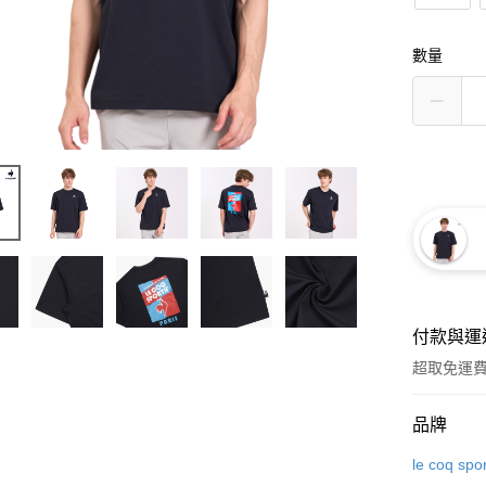
數量
付款與運
超取免運
付款方式
品牌
信用卡一
le coq spor