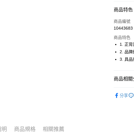
超商取貨
商品特色
LINE Pay
商品編號
Apple Pay
10443683
商品特色
街口支付
1. 
悠遊付
2. 
3. 
大哥付你
相關說明
【大哥付
AFTEE先
商品相關分
1.本服務
2.付款方
相關說明
流程，驗
🚴‍♂️ le coq 
【關於「A
ATM付款
完成交易
分享
AFTEE
🚴‍♂️ le coq 
3.實際核
便利好安
4.訂單成
１．簡單
🚴‍♂️ le coq 
消。如遇
２．便利
運送方式
無法說明
３．安心
🚴‍♂️ le coq 
【繳款方
全家取貨
1.分期款
【「AFT
說明
商品規格
相關推薦
🚴‍♂️ le coq 
醒簡訊。
免運費
１．於結帳