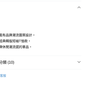
付款
正背面有品牌潮流圖案設計。
品牌經典韓版短袖T恤款。
具品牌休閒潮流感的單品。
分期
你分期使用說明】
享後付
類 (10)
由台灣大哥大提供，台灣大哥大用戶可立即使用無須另外申請。
式選擇「大哥付你分期」，訂單成立後會自動跳轉到大哥付的交易
證手機門號後，選擇欲分期的期數、繳款截止日，確認付款後即
sportif
男裝 | T-SHIRT/POLO 衫
FTEE先享後付」】
。
客服
先享後付是「在收到商品之後才付款」的支付方式。 讓您購物簡單
sportif
准額度、可分期數及費用金額請依後續交易確認頁面所載為準。
潮流選品｜潮流運動
心！
立30分鐘內，如未前往確認交易或遇審核未通過，訂單將自動取
：不需註冊會員、不需綁卡、不需儲值。
sportif
女裝 | T-SHIRT/POLO 衫
「轉專審核」未通過狀況，表示未達大哥付你分期系統評分，恕
：只要手機號碼，簡訊認證，即可結帳。
評估內容。
：先確認商品／服務後，再付款。
sportif
📍春夏單品專區
式說明】
付款
項不併入電信帳單，「大哥付你分期」於每月結算日後寄送繳費提
EE先享後付」結帳流程】
sportif
✈️韓國流行同步上線
方式選擇「AFTEE先享後付」後，將跳轉至「AFTEE先享後