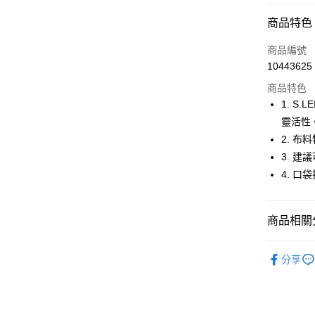
超商取貨
商品特色
LINE Pay
商品編號
Apple Pay
10443625
商品特色
街口支付
1. S
悠遊付
靈活性
2. 
大哥付你
3. 建
相關說明
【大哥付
4. 
AFTEE先
1.本服務
2.付款方
相關說明
流程，驗
【關於「A
商品相關分
ATM付款
完成交易
AFTEE
3.實際核
便利好安
🚴‍♂️ le coq 
4.訂單成
１．簡單
分享
消。如遇
２．便利
運送方式
🚴‍♂️ le coq 
無法說明
３．安心
【繳款方
🚴‍♂️ le coq 
全家取貨
1.分期款
【「AFT
醒簡訊。
免運費
１．於結帳