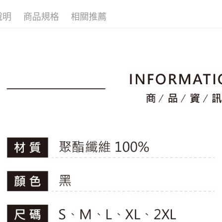
▶男裝
2.透過簡
付」結帳
帳／街口支
說明
商品規格
相關推薦
付款後全
２．訂單
🚴‍♂️ le coq 
３．收到繳
免運費
【注意事
📍本月精
／ATM／
1.本服務
※ 請注意
專區滿件再
萊爾富取
用戶於交
絡購買商品
款買賣價
🚴‍♂️ le coq 
先享後付
免運費
2.基於同
※ 交易是
📍本月精
資料（包
是否繳費成
付款後萊
用，由本
付客戶支
免運費
3.完整用
【注意事
7-11取貨
１．透過由
交易，需
免運費
求債權轉
２．關於
付款後7-1
https://aft
免運費
３．未成
「AFTE
宅配
任。
４．使用「
免運費
即時審查
結果請求
離島宅配
５．嚴禁
免運費