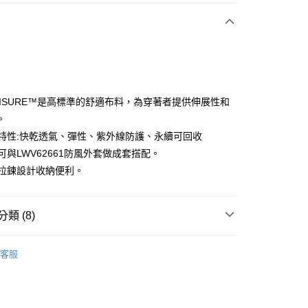
付款
.LEISURE™是高標準的舒適布料，為穿著者提供伸展性和
。
布料特性:快乾透氣、彈性、紫外線防護、永續可回收
分期
議可與LWV62661防風外套做成套搭配。
你分期使用說明】
口袋拉鍊設計收納便利。
享後付
由台灣大哥大提供，台灣大哥大用戶可立即使用無須另外申請。
式選擇「大哥付你分期」，訂單成立後會自動跳轉到大哥付的交易
證手機門號後，選擇欲分期的期數、繳款截止日，確認付款後即
FTEE先享後付」】
類 (8)
。
先享後付是「在收到商品之後才付款」的支付方式。 讓您購物簡單
准額度、可分期數及費用金額請依後續交易確認頁面所載為準。
心！
sportif
女裝 | 褲子/裙裝
立30分鐘內，如未前往確認交易或遇審核未通過，訂單將自動取
：不需註冊會員、不需綁卡、不需儲值。
客服
「轉專審核」未通過狀況，表示未達大哥付你分期系統評分，恕
：只要手機號碼，簡訊認證，即可結帳。
sportif
專業運動｜運動生活
評估內容。
：先確認商品／服務後，再付款。
式說明】
sportif
📍春夏單品專區
付款
項不併入電信帳單，「大哥付你分期」於每月結算日後寄送繳費提
EE先享後付」結帳流程】
方式選擇「AFTEE先享後付」後，將跳轉至「AFTEE先享後