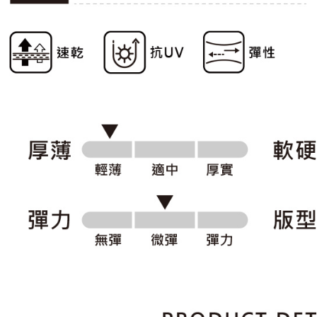
形，恩沛
動。