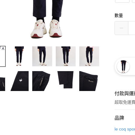
數量
付款與運
超取免運
付款方式
品牌
信用卡一
le coq spor