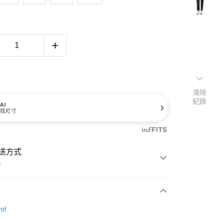
清除
紀錄
AI
找尺寸
送方式
費
次付款
tif