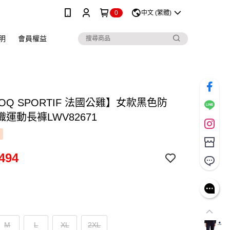
0
中文 (繁體)
明
會員權益
COQ SPORTIF 法國公雞】女款黑色防
運動長褲LWV82671
494
M
L
XL
2XL