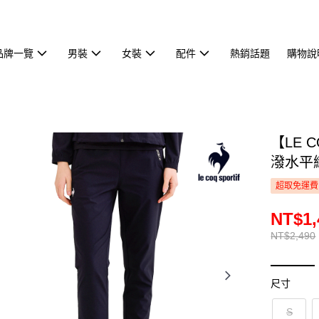
品牌一覽
男裝
女裝
配件
熱銷話題
購物說
【LE 
潑水平織
超取免運費
NT$1,
NT$2,490
尺寸
S