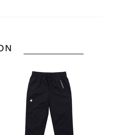
下身
長褲
訊連結打開帳單後，可選擇「超商條碼／台灣大直營門市／銀行轉
頁面，進行簡訊認證並確認金額後，即可完成結帳。
付／iPASS MONEY」等通路繳費。
家取貨
成立數日內，您將收到繳費通知簡訊。
sportif
◾ 全部商品
費通知簡訊後14天內，點擊此簡訊中的連結，可透過四大超商
項】
選｜精選3折起
🐓公雞牌｜精選6折起
春季特惠6折
網路銀行／等多元方式進行付款，方視為交易完成。
係由「台灣大哥大股份有限公司」（以下簡稱本公司）所提供，讓
：結帳手續完成當下不需立刻繳費，但若您需要取消訂單，請聯
85折
貨付款
易時，得透過本服務購買商品或服務，並由商店將買賣／分期付
的店家。未經商家同意取消之訂單仍視為有效，需透過AFTEE
金債權讓與本公司後，依約使用本公司帳單繳交帳款。
sportif
📌精選6折專區 滿件再享85折
繳納相關費用。
意付款使用「大哥付你分期」之契約關係目的，商店將以您的個人
否成功請以「AFTEE先享後付 」之結帳頁面顯示為準，若有關於
選｜精選3折起
🌡️熱浪來襲：涼感❎機能❎專區
下著
含姓名、電話或地址）提供予台灣大哥大進項蒐集、處理及利
功／繳費後需取消欲退款等相關疑問，請聯繫「AFTEE先享後
爾富取貨
公司與您本人進行分期帳單所需資料之確認、核對及更正。
援中心」
https://netprotections.freshdesk.com/support/home
戶服務條款，請詳閱以下連結：
https://oppay.tw/userRule
項】
付款
恩沛科技股份有限公司提供之「AFTEE先享後付」服務完成之
依本服務之必要範圍內提供個人資料，並將交易相關給付款項請
讓予恩沛科技股份有限公司。
個人資料處理事宜，請瀏覽以下網址：
1取貨
ee.tw/terms/#terms3
年的使用者請事先徵得法定代理人或監護人之同意方可使用
E先享後付」，若未經同意申辦者引起之損失，本公司不負相關責
AFTEE先享後付」時，將依據個別帳號之用戶狀況，依本公司
核予不同之上限額度；若仍有額度不足之情形，本公司將視審查
用戶進行身份認證。
一人註冊多個帳號或使用他人資訊註冊。若發現惡意使用之情