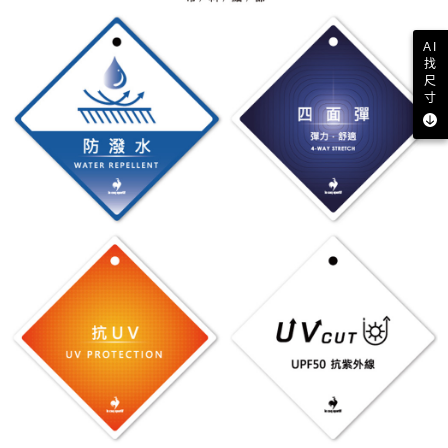
AI
找
尺
寸