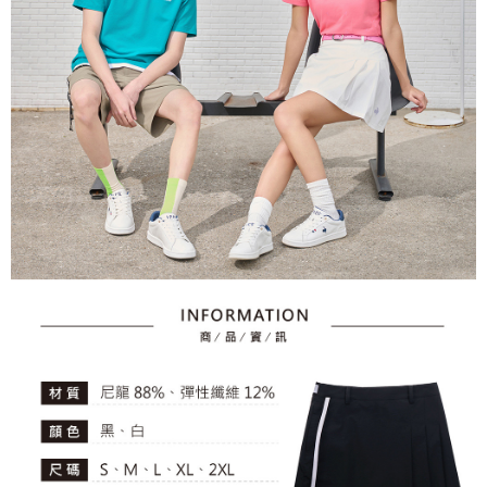
資料（包含姓名、電話或地址）提供予台灣大哥大進項蒐集、處理及利用，
是否繳費成功／繳費後需取消欲退款等相關疑問，請聯繫「AFTEE先享後付
免運費
由本公司與您本人進行分期帳單所需資料之確認、核對及更正。
客戶支援中心」
https://netprotections.freshdesk.com/support/home
3.完整用戶服務條款，請詳閱以下連結：
https://oppay.tw/userRule
7-11取貨付款
【注意事項】
１．透過由恩沛科技股份有限公司提供之「AFTEE先享後付」服務完成之交
免運費
易，需依本服務之必要範圍內提供個人資料，並將交易相關給付款項請求債
權轉讓予恩沛科技股份有限公司。
付款後7-11取貨
２．關於個人資料處理事宜，請瀏覽以下網址：
免運費
https://aftee.tw/terms/#terms3
３．未成年的使用者請事先徵得法定代理人或監護人之同意方可使用
宅配
「AFTEE先享後付」，若未經同意申辦者引起之損失，本公司不負相關責
任。
免運費
４．使用「AFTEE先享後付」時，將依據個別帳號之用戶狀況，依本公司即
時審查核予不同之上限額度；若仍有額度不足之情形，本公司將視審查結果
離島宅配
請求用戶進行身份認證。
免運費
５．嚴禁一人註冊多個帳號或使用他人資訊註冊。若發現惡意使用之情形，
恩沛科技股份有限公司將有權停止該用戶之使用額度並採取法律行動。