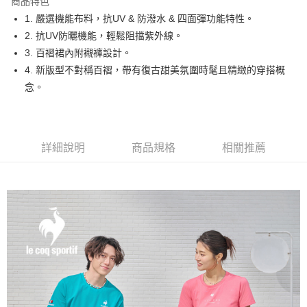
商品特色
悠遊付
1. 嚴選機能布料，抗UV & 防潑水 & 四面彈功能特性。
大哥付你分期
2. 抗UV防曬機能，輕鬆阻擋紫外線。
相關說明
3. 百褶裙內附襯褲設計。
【大哥付你分期使用說明】
4. 新版型不對稱百褶，帶有復古甜美氛圍時髦且精緻的穿搭概
AFTEE先享後付
1.本服務由台灣大哥大提供，台灣大哥大用戶可立即使用無須另外申請。
念。
2.付款方式選擇「大哥付你分期」，訂單成立後會自動跳轉到大哥付的交易
相關說明
流程，驗證手機門號後，選擇欲分期的期數、繳款截止日，確認付款後即完
【關於「AFTEE先享後付」】
成交易。
ATM付款
AFTEE先享後付是「在收到商品之後才付款」的支付方式。 讓您購物簡單
3.實際核准額度、可分期數及費用金額請依後續交易確認頁面所載為準。
便利好安心！
4.訂單成立30分鐘內，如未前往確認交易或遇審核未通過，訂單將自動取
１．簡單：不需註冊會員、不需綁卡、不需儲值。
詳細說明
商品規格
相關推薦
運送方式
消。如遇「轉專審核」未通過狀況，表示未達大哥付你分期系統評分，恕無
２．便利：只要手機號碼，簡訊認證，即可結帳。
法說明評估內容。
３．安心：先確認商品／服務後，再付款。
全家取貨付款
【繳款方式說明】
1.分期款項不併入電信帳單，「大哥付你分期」於每月結算日後寄送繳費提
免運費
【「AFTEE先享後付」結帳流程】
醒簡訊。
１．於結帳方式選擇「AFTEE先享後付」後，將跳轉至「AFTEE先享後付」
2.透過簡訊連結打開帳單後，可選擇「超商條碼／台灣大直營門市／銀行轉
付款後全家取貨
結帳頁面，進行簡訊認證並確認金額後，即可完成結帳。
帳／街口支付／iPASS MONEY」等通路繳費。
２．訂單成立數日內，您將收到繳費通知簡訊。
免運費
３．收到繳費通知簡訊後14天內，點擊此簡訊中的連結，可透過四大超商／
【注意事項】
ATM／網路銀行／等多元方式進行付款，方視為交易完成。
萊爾富取貨付款
1.本服務係由「台灣大哥大股份有限公司」（以下簡稱本公司）所提供，讓
※ 請注意：結帳手續完成當下不需立刻繳費，但若您需要取消訂單，請聯絡
用戶於交易時，得透過本服務購買商品或服務，並由商店將買賣／分期付款
免運費
購買商品的店家。未經商家同意取消之訂單仍視為有效，需透過AFTEE先享
買賣價金債權讓與本公司後，依約使用本公司帳單繳交帳款。
後付繳納相關費用。
2.基於同意付款使用「大哥付你分期」之契約關係目的，商店將以您的個人
付款後萊爾富取貨
※ 交易是否成功請以「AFTEE先享後付 」之結帳頁面顯示為準，若有關於