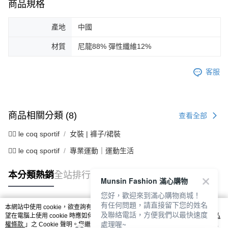
商品規格
產地
中國
材質
尼龍88% 彈性纖維12%
客服
商品相關分類 (8)
查看全部
🚴‍♂️ le coq sportif
女裝 | 褲子/裙裝
🚴‍♂️ le coq sportif
專業運動｜運動生活
本分類熱銷
全站排行
Munsin Fashion 滿心購物
您好，歡迎來到滿心購物商城！
有任何問題，請直接留下您的姓名
本網站中使用 cookie，欲查詢有關本網站使用 cookie 方式之詳情，及若您不希
及聯絡電話，方便我們以最快速度
熱門標籤
望在電腦上使用 cookie 時應如何變更電腦的 cookie 設定，請參閱本網站「
隱私
處理喔~
權條款
」之 Cookie 聲明。您繼續使用本網站即表示您同意本公司得按本網站使