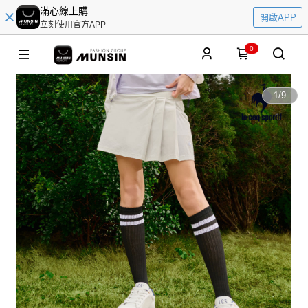
滿心線上購
開啟APP
立刻使用官方APP
0
1
/
9