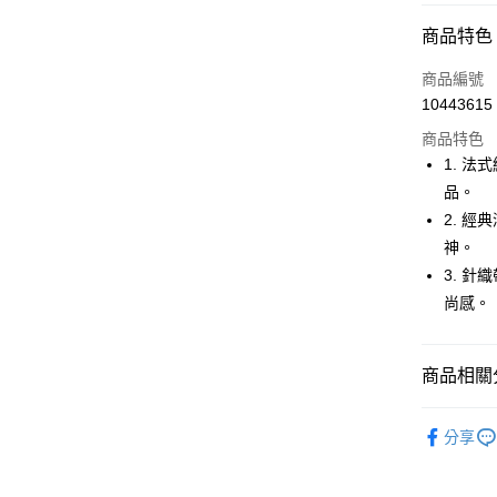
超商取貨
商品特色
LINE Pay
商品編號
Apple Pay
10443615
商品特色
街口支付
1. 
悠遊付
品。
2. 
大哥付你
神。
相關說明
【大哥付
3. 
AFTEE先
1.本服務
尚感。
2.付款方
相關說明
流程，驗
【關於「A
ATM付款
完成交易
AFTEE
3.實際核
商品相關分
便利好安
4.訂單成
１．簡單
消。如遇
２．便利
🚴‍♂️ le coq 
運送方式
無法說明
３．安心
分享
【繳款方
🚴‍♂️ le coq 
全家取貨
1.分期款
【「AFT
🚴‍♂️ le coq 
醒簡訊。
免運費
１．於結帳