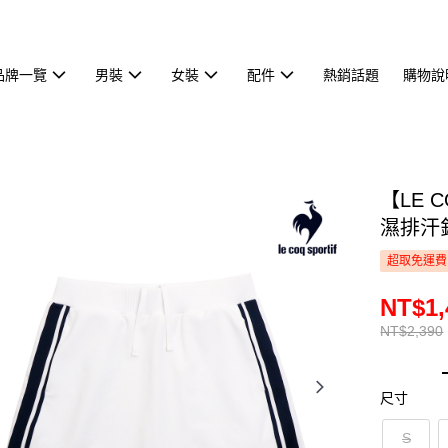
品牌一覽
男裝
女裝
配件
熱銷話題
購物說
【LE 
濕排汗針
超取免運費
NT$1,
NT$2,390
尺寸
S