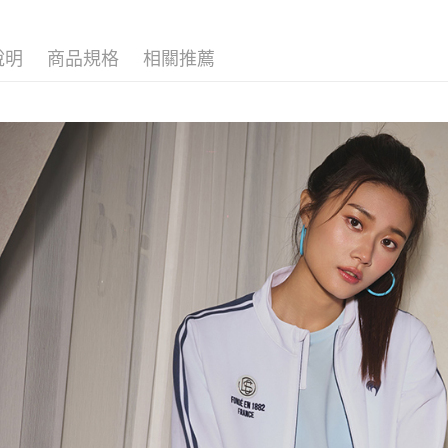
2.透過簡
付」結帳
▶女裝
帳／街口支
付款後全
２．訂單
３．收到繳
說明
商品規格
相關推薦
🚴‍♂️ le coq 
免運費
【注意事
／ATM／
1.本服務
※ 請注意
📍本月精
萊爾富取
用戶於交
絡購買商品
專區滿件再
款買賣價
先享後付
免運費
2.基於同
※ 交易是
🚴‍♂️ le coq 
資料（包
是否繳費成
付款後萊
用，由本
付客戶支
📍本月精
免運費
3.完整用
【注意事
7-11取貨
１．透過由
交易，需
免運費
求債權轉
２．關於
付款後7-1
https://aft
免運費
３．未成
「AFTE
宅配
任。
４．使用「
免運費
即時審查
結果請求
離島宅配
５．嚴禁
免運費