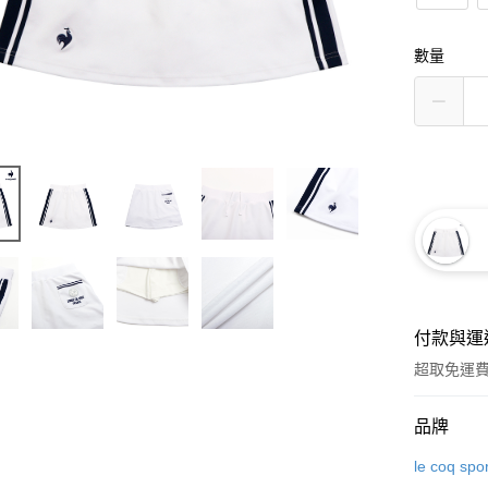
數量
付款與運
超取免運
付款方式
品牌
信用卡一
le coq spor