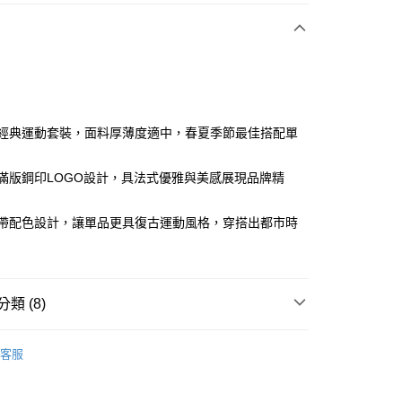
付款
法式經典運動套裝，面料厚薄度適中，春夏季節最佳搭配單
經典滿版鋼印LOGO設計，具法式優雅與美感展現品牌精
分期
你分期使用說明】
針織帶配色設計，讓單品更具復古運動風格，穿搭出都市時
享後付
由台灣大哥大提供，台灣大哥大用戶可立即使用無須另外申請。
式選擇「大哥付你分期」，訂單成立後會自動跳轉到大哥付的交易
證手機門號後，選擇欲分期的期數、繳款截止日，確認付款後即
FTEE先享後付」】
。
先享後付是「在收到商品之後才付款」的支付方式。 讓您購物簡單
准額度、可分期數及費用金額請依後續交易確認頁面所載為準。
類 (8)
心！
立30分鐘內，如未前往確認交易或遇審核未通過，訂單將自動取
：不需註冊會員、不需綁卡、不需儲值。
「轉專審核」未通過狀況，表示未達大哥付你分期系統評分，恕
：只要手機號碼，簡訊認證，即可結帳。
sportif
女裝 | 褲子/裙裝
評估內容。
：先確認商品／服務後，再付款。
客服
式說明】
sportif
專業運動｜運動生活
付款
項不併入電信帳單，「大哥付你分期」於每月結算日後寄送繳費提
EE先享後付」結帳流程】
sportif
📍春夏單品專區
方式選擇「AFTEE先享後付」後，將跳轉至「AFTEE先享後