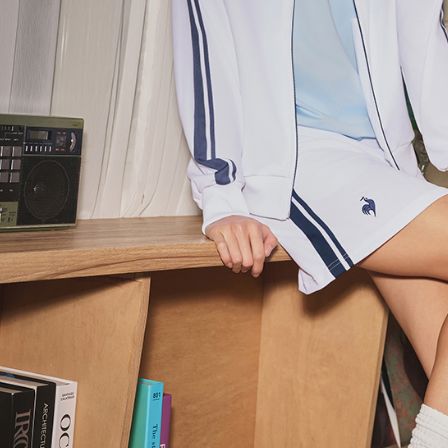
形，恩沛
動。