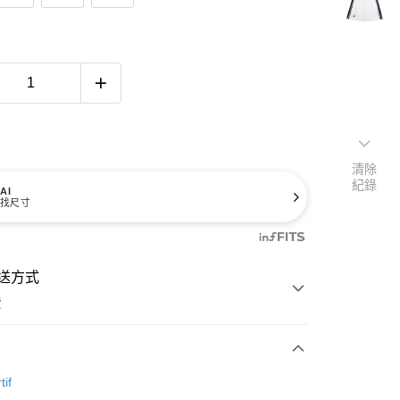
清除
紀錄
AI
找尺寸
送方式
費
次付款
tif