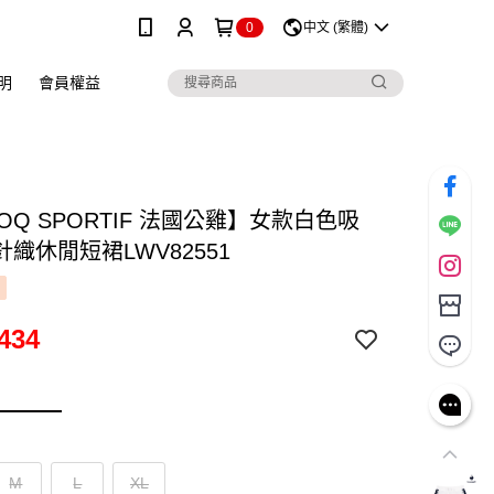
0
中文 (繁體)
明
會員權益
COQ SPORTIF 法國公雞】女款白色吸
織休閒短裙LWV82551
434
M
L
XL