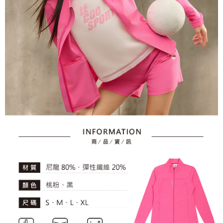
資料（包含姓名、電話或地址）提供予台灣大哥大進項蒐集、處理及利用，
是否繳費成功／繳費後需取消欲退款等相關疑問，請聯繫「AFTEE先享後付
免運費
由本公司與您本人進行分期帳單所需資料之確認、核對及更正。
客戶支援中心」
https://netprotections.freshdesk.com/support/home
3.完整用戶服務條款，請詳閱以下連結：
https://oppay.tw/userRule
7-11取貨付款
【注意事項】
１．透過由恩沛科技股份有限公司提供之「AFTEE先享後付」服務完成之交
免運費
易，需依本服務之必要範圍內提供個人資料，並將交易相關給付款項請求債
權轉讓予恩沛科技股份有限公司。
付款後7-11取貨
２．關於個人資料處理事宜，請瀏覽以下網址：
免運費
https://aftee.tw/terms/#terms3
３．未成年的使用者請事先徵得法定代理人或監護人之同意方可使用
宅配
「AFTEE先享後付」，若未經同意申辦者引起之損失，本公司不負相關責
任。
免運費
４．使用「AFTEE先享後付」時，將依據個別帳號之用戶狀況，依本公司即
時審查核予不同之上限額度；若仍有額度不足之情形，本公司將視審查結果
離島宅配
請求用戶進行身份認證。
免運費
５．嚴禁一人註冊多個帳號或使用他人資訊註冊。若發現惡意使用之情形，
恩沛科技股份有限公司將有權停止該用戶之使用額度並採取法律行動。