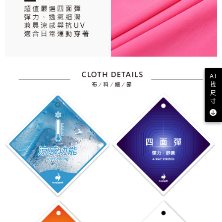
AI
找
尺
寸