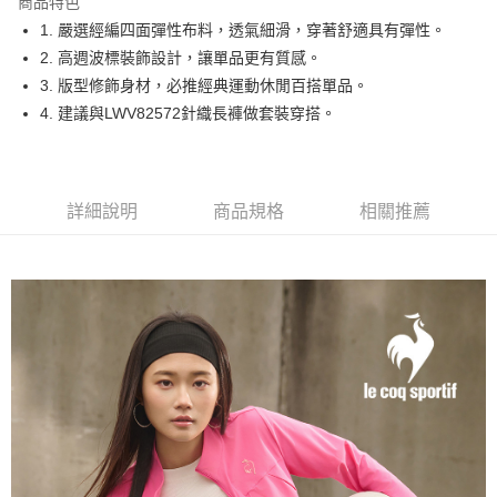
商品特色
悠遊付
1. 嚴選經編四面彈性布料，透氣細滑，穿著舒適具有彈性。
大哥付你分期
2. 高週波標裝飾設計，讓單品更有質感。
相關說明
3. 版型修飾身材，必推經典運動休閒百搭單品。
【大哥付你分期使用說明】
4. 建議與LWV82572針織長褲做套裝穿搭。
AFTEE先享後付
1.本服務由台灣大哥大提供，台灣大哥大用戶可立即使用無須另外申請。
2.付款方式選擇「大哥付你分期」，訂單成立後會自動跳轉到大哥付的交易
相關說明
流程，驗證手機門號後，選擇欲分期的期數、繳款截止日，確認付款後即完
【關於「AFTEE先享後付」】
成交易。
ATM付款
AFTEE先享後付是「在收到商品之後才付款」的支付方式。 讓您購物簡單
3.實際核准額度、可分期數及費用金額請依後續交易確認頁面所載為準。
詳細說明
商品規格
相關推薦
便利好安心！
4.訂單成立30分鐘內，如未前往確認交易或遇審核未通過，訂單將自動取
１．簡單：不需註冊會員、不需綁卡、不需儲值。
運送方式
消。如遇「轉專審核」未通過狀況，表示未達大哥付你分期系統評分，恕無
２．便利：只要手機號碼，簡訊認證，即可結帳。
法說明評估內容。
３．安心：先確認商品／服務後，再付款。
全家取貨付款
【繳款方式說明】
1.分期款項不併入電信帳單，「大哥付你分期」於每月結算日後寄送繳費提
免運費
【「AFTEE先享後付」結帳流程】
醒簡訊。
１．於結帳方式選擇「AFTEE先享後付」後，將跳轉至「AFTEE先享後付」
2.透過簡訊連結打開帳單後，可選擇「超商條碼／台灣大直營門市／銀行轉
付款後全家取貨
結帳頁面，進行簡訊認證並確認金額後，即可完成結帳。
帳／街口支付／iPASS MONEY」等通路繳費。
２．訂單成立數日內，您將收到繳費通知簡訊。
免運費
３．收到繳費通知簡訊後14天內，點擊此簡訊中的連結，可透過四大超商／
【注意事項】
ATM／網路銀行／等多元方式進行付款，方視為交易完成。
萊爾富取貨付款
1.本服務係由「台灣大哥大股份有限公司」（以下簡稱本公司）所提供，讓
※ 請注意：結帳手續完成當下不需立刻繳費，但若您需要取消訂單，請聯絡
用戶於交易時，得透過本服務購買商品或服務，並由商店將買賣／分期付款
免運費
購買商品的店家。未經商家同意取消之訂單仍視為有效，需透過AFTEE先享
買賣價金債權讓與本公司後，依約使用本公司帳單繳交帳款。
後付繳納相關費用。
2.基於同意付款使用「大哥付你分期」之契約關係目的，商店將以您的個人
付款後萊爾富取貨
※ 交易是否成功請以「AFTEE先享後付 」之結帳頁面顯示為準，若有關於