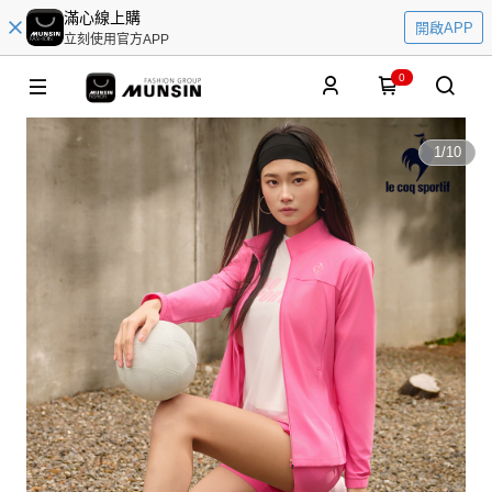
滿心線上購
開啟APP
立刻使用官方APP
0
1
/
10