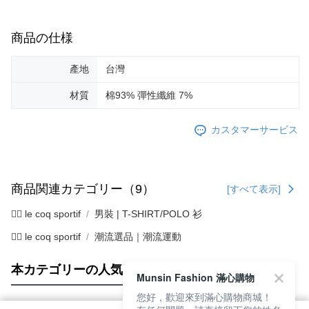
商品の仕様
產地
台灣
材質
棉93% 彈性纖維 7%
カスタマーサービス
商品関連カテゴリー（9）
[すべて表示]
🚴‍♂️ le coq sportif
男裝 | T-SHIRT/POLO 衫
🚴‍♂️ le coq sportif
潮流選品｜潮流運動
本カテゴリーの人気商品
サイト全体のランキング
Munsin Fashion 滿心購物
您好，歡迎來到滿心購物商城！