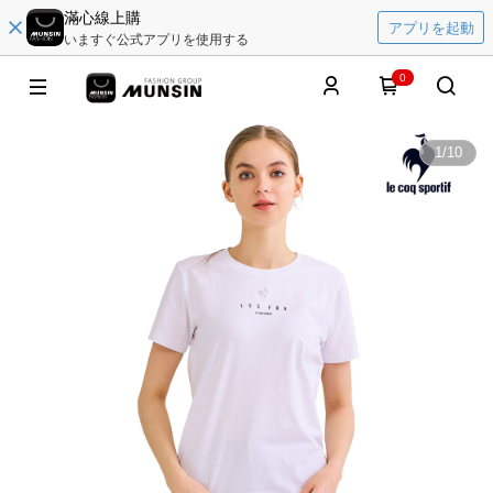
滿心線上購
アプリを起動
いますぐ公式アプリを使用する
0
1
/
10