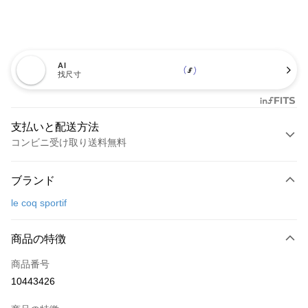
AI
找尺寸
支払いと配送方法
コンビニ受け取り送料無料
お支払い方法
ブランド
クレジットカード1回払い
le coq sportif
コンビニ店頭代金引換
LINE Pay
商品の特徴
Apple Pay
商品番号
10443426
JKOPAY