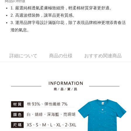
商品の特徴
Easy Wallet
1. 嚴選純棉透氣柔膚極致細滑，輕柔棉材質穿著更舒適。
OP Pay Later
2. 高週波標裝飾，讓單品更有質感。
説明
3. 運用品牌字母設計滿版印花，除了表現品牌精神更增添青春活
【OP Pay Later 使用説明】
潑的氣息。
AFTEE代金後払い
1. 本サービスは台湾大哥大によって提供され、台湾大哥大のユーザーは追
加の申請なしで即時に利用可能です。
説明
2. 支払い方法で「OP Pay Later」を選択すると、注文が成立した後に自動
一、 AFTEE代金後払いについて
的に OP Pay Later の取引プロセスに移行し、携帯番号を確認後、分割払
ATM払い
1.お支払い方法でAFTEE代金後払いを選択すると、携帯電話認証ウィンド
いの回数や支払い期限を選択し、支払いを確認すると取引が完了します。
詳細について
商品の仕様
おすすめ関連商品
ウが表示されます。
3. 実際の承認額、分割回数および費用については、後続の取引確認ページ
2.SMSで認証してお支払い手続を進めてください。
配送方法
を基準とします。
3.注文するときのお支払いは不要です。商品はご指定の住所に配送されま
4. 注文成立後30分以内に確認取引を行わない場合や審査が通過しない場
す。
全家取貨付款
合、注文は自動的にキャンセルされます。「転専審査」に未通過の状況が
4.ご注文が完了すると、携帯に支払い通知のSMSが届きます。アプリ会員
発生した場合は、システムの評価基準に達していないことを意味し、評価
送料無料
の場合は、AFTEE アプリプッシュ通知が届きます。
内容についての説明はいたしかねます。
5.商品受け取り時のお支払いは不要です。商品を確かめてから、SMSまた
付款後全家取貨
はアプリの通知に従って、4大コンビニ、またはATM/オンラインバンキン
グでお支払いください。
送料無料
【支払い方法の説明】
1. 分割払いの金額は電信請求書に統合されず、「OP Pay Later」は毎月の
代金納付期限は最短で 14 日以内ですので、ご注意ください。AFTEE アプ
萊爾富取貨付款
締め日後に支払いリマインダーのSMSを送信します。
リをダウンロードして AFTEE 会員になるとお支払い期限を最長 45 日以内
2. SMSのリンクを通じて請求書を開いた後、「コンビニバーコード／台湾
送料無料
まで延長できます。
大直営店舗／銀行振込／街口支払い／iPASS MONEY」などのチャネルで
支払いを選択できます。
付款後萊爾富取貨
お支払期限は、ショップが請求した期日と、AFTEEで延長できる日数をも