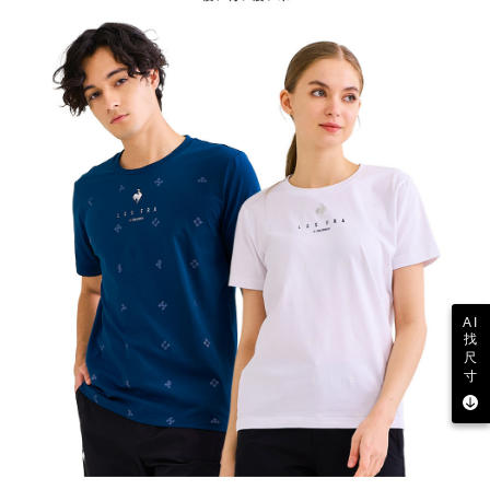
AI
找
尺
寸