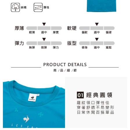
とに計算されます。AFTEEで注文すると、商品を受け取るまで支払い期限
送料無料
【注意事項】
を延長できますが、商品を期限内に受け取れない場合があります（例：予
1. 本サービスは「台湾大哥大株式会社」（以下「当社」といいます）によ
約商品や商品到着日が比較的遅い商品）。そのため、商品到着の有無に関
7-11取貨付款
って提供され、ユーザーが取引時に本サービスを通じて商品やサービスを
わらず、AFTEEで指定された期限内にお支払いください。
購入できるようにし、店舗が売買／分割払い売買の債権を当社に譲渡した
送料無料
後、契約に基づいて当社の請求書で帳款を支払うことになります。
二、支払い限度額
2. 「OP Pay Later」を利用する契約関係の目的から、店舗はあなたの個人
付款後7-11取貨
1.初回 AFTEEを ご利用の際に、認証結果及び当社の審査の結果に基づ
情報（名前、電話または住所を含む）を台湾大哥大に提供し、収集、処理
き、限度額が設定されます。
送料無料
および利用するために、当社があなた本人と分割請求書に必要な情報の確
2.決済金額は最低NT$20です。
認、照合および修正を行います。
3.現在、台湾の会員のみご利用いただけます。
宅配
3. 完全なユーザーサービス規約については、以下のリンクを参照してくだ
さい：
https://oppay.tw/userRule
三、利用規約「AFTEE代金後払い」（以下当サービスという）はネットプ
送料無料
ロテクションズ（以下 AFTEE という）が提供し、AFTEEが代金を徴収し
ます。当サービスご利用の際に提供しなければならない個人情報（注文者
離島宅配
の氏名、電話番号、受取人の氏名、電話番号、受取人住所を含むがこれに
送料無料
限らない）は、AFTEEに渡され当サービスで必要な範囲内で利用されま
す。AFTEEの個人情報の収集、処理、利用について、詳細はAFTEE公式ホ
ームページの『個人情報の収集、処理及び利用に関する声明』をご参照く
ださい（
https://aftee.tw/privacypolicy/
）。
AFTEEの初回ご利用の際に、審査を通過すれば、最高額がNT$10,000にな
ります。支払い期限を過ぎた場合、その金額に基づいて年利20%の遅延滞
納金が加算されます。未成年の利用者は、事前に法定代理人または後見人
の同意を得ればAFTEEをご利用いただけます。