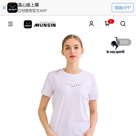
滿心線上購
開啟APP
立刻使用官方APP
0
1
/
10