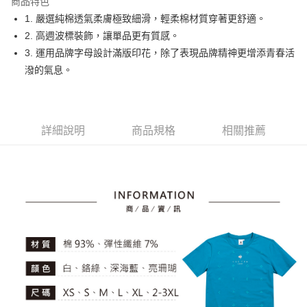
商品特色
悠遊付
1. 嚴選純棉透氣柔膚極致細滑，輕柔棉材質穿著更舒適。
大哥付你分期
2. 高週波標裝飾，讓單品更有質感。
相關說明
3. 運用品牌字母設計滿版印花，除了表現品牌精神更增添青春活
【大哥付你分期使用說明】
潑的氣息。
AFTEE先享後付
1.本服務由台灣大哥大提供，台灣大哥大用戶可立即使用無須另外申請。
2.付款方式選擇「大哥付你分期」，訂單成立後會自動跳轉到大哥付的交易
相關說明
流程，驗證手機門號後，選擇欲分期的期數、繳款截止日，確認付款後即完
【關於「AFTEE先享後付」】
成交易。
ATM付款
AFTEE先享後付是「在收到商品之後才付款」的支付方式。 讓您購物簡單
3.實際核准額度、可分期數及費用金額請依後續交易確認頁面所載為準。
詳細說明
商品規格
相關推薦
便利好安心！
4.訂單成立30分鐘內，如未前往確認交易或遇審核未通過，訂單將自動取
１．簡單：不需註冊會員、不需綁卡、不需儲值。
運送方式
消。如遇「轉專審核」未通過狀況，表示未達大哥付你分期系統評分，恕無
２．便利：只要手機號碼，簡訊認證，即可結帳。
法說明評估內容。
３．安心：先確認商品／服務後，再付款。
全家取貨付款
【繳款方式說明】
1.分期款項不併入電信帳單，「大哥付你分期」於每月結算日後寄送繳費提
免運費
【「AFTEE先享後付」結帳流程】
醒簡訊。
１．於結帳方式選擇「AFTEE先享後付」後，將跳轉至「AFTEE先享後付」
2.透過簡訊連結打開帳單後，可選擇「超商條碼／台灣大直營門市／銀行轉
付款後全家取貨
結帳頁面，進行簡訊認證並確認金額後，即可完成結帳。
帳／街口支付／iPASS MONEY」等通路繳費。
２．訂單成立數日內，您將收到繳費通知簡訊。
免運費
３．收到繳費通知簡訊後14天內，點擊此簡訊中的連結，可透過四大超商／
【注意事項】
ATM／網路銀行／等多元方式進行付款，方視為交易完成。
萊爾富取貨付款
1.本服務係由「台灣大哥大股份有限公司」（以下簡稱本公司）所提供，讓
※ 請注意：結帳手續完成當下不需立刻繳費，但若您需要取消訂單，請聯絡
用戶於交易時，得透過本服務購買商品或服務，並由商店將買賣／分期付款
免運費
購買商品的店家。未經商家同意取消之訂單仍視為有效，需透過AFTEE先享
買賣價金債權讓與本公司後，依約使用本公司帳單繳交帳款。
後付繳納相關費用。
2.基於同意付款使用「大哥付你分期」之契約關係目的，商店將以您的個人
付款後萊爾富取貨
※ 交易是否成功請以「AFTEE先享後付 」之結帳頁面顯示為準，若有關於