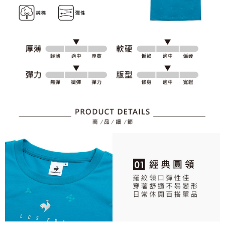
資料（包含姓名、電話或地址）提供予台灣大哥大進項蒐集、處理及利用，
是否繳費成功／繳費後需取消欲退款等相關疑問，請聯繫「AFTEE先享後付
免運費
由本公司與您本人進行分期帳單所需資料之確認、核對及更正。
客戶支援中心」
https://netprotections.freshdesk.com/support/home
3.完整用戶服務條款，請詳閱以下連結：
https://oppay.tw/userRule
7-11取貨付款
【注意事項】
１．透過由恩沛科技股份有限公司提供之「AFTEE先享後付」服務完成之交
免運費
易，需依本服務之必要範圍內提供個人資料，並將交易相關給付款項請求債
權轉讓予恩沛科技股份有限公司。
付款後7-11取貨
２．關於個人資料處理事宜，請瀏覽以下網址：
免運費
https://aftee.tw/terms/#terms3
３．未成年的使用者請事先徵得法定代理人或監護人之同意方可使用
宅配
「AFTEE先享後付」，若未經同意申辦者引起之損失，本公司不負相關責
任。
免運費
４．使用「AFTEE先享後付」時，將依據個別帳號之用戶狀況，依本公司即
時審查核予不同之上限額度；若仍有額度不足之情形，本公司將視審查結果
離島宅配
請求用戶進行身份認證。
免運費
５．嚴禁一人註冊多個帳號或使用他人資訊註冊。若發現惡意使用之情形，
恩沛科技股份有限公司將有權停止該用戶之使用額度並採取法律行動。