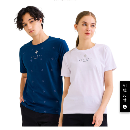
AI
找
尺
寸