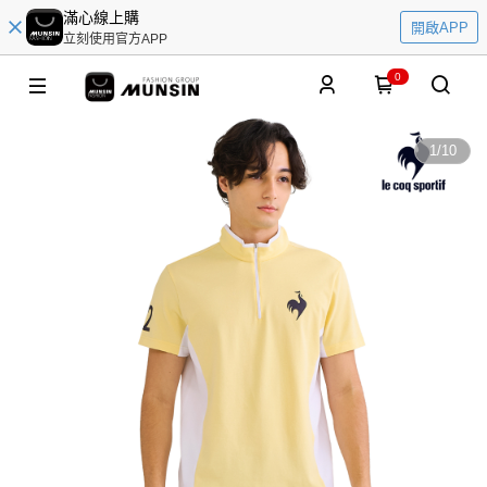
滿心線上購
開啟APP
立刻使用官方APP
0
1
/
10