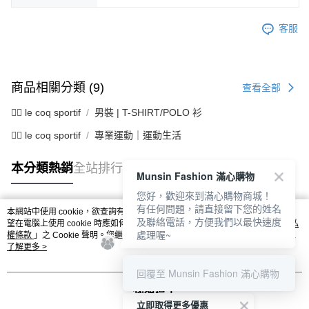
客服
商品相關分類 (9)
查看全部
🚴‍♂️ le coq sportif
男裝 | T-SHIRT/POLO 衫
🚴‍♂️ le coq sportif
專業運動｜運動生活
本分類熱銷
全站排行
Munsin Fashion 滿心購物
您好，歡迎來到滿心購物商城！
有任何問題，請直接留下您的姓名
本網站中使用 cookie，欲查詢有關本網站使用 cookie 方式之詳情，及若您不希
及聯絡電話，方便我們以最快速度
熱門標籤
望在電腦上使用 cookie 時應如何變更電腦的 cookie 設定，請參閱本網站「
隱私
處理喔~
權條款
」之 Cookie 聲明。您繼續使用本網站即表示您同意本公司得按本網站使
用條款之 Cookie 聲明使用 cookie。
了解更多 >
回覆至 Munsin Fashion 滿心購物
我知道了
立即取得更多優惠