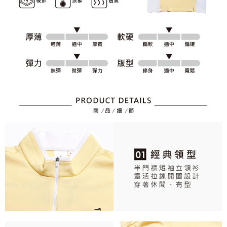
資料（包含姓名、電話或地址）提供予台灣大哥大進項蒐集、處理及利用，
是否繳費成功／繳費後需取消欲退款等相關疑問，請聯繫「AFTEE先享後付
免運費
由本公司與您本人進行分期帳單所需資料之確認、核對及更正。
客戶支援中心」
https://netprotections.freshdesk.com/support/home
3.完整用戶服務條款，請詳閱以下連結：
https://oppay.tw/userRule
7-11取貨付款
【注意事項】
１．透過由恩沛科技股份有限公司提供之「AFTEE先享後付」服務完成之交
免運費
易，需依本服務之必要範圍內提供個人資料，並將交易相關給付款項請求債
權轉讓予恩沛科技股份有限公司。
付款後7-11取貨
２．關於個人資料處理事宜，請瀏覽以下網址：
免運費
https://aftee.tw/terms/#terms3
３．未成年的使用者請事先徵得法定代理人或監護人之同意方可使用
宅配
「AFTEE先享後付」，若未經同意申辦者引起之損失，本公司不負相關責
任。
免運費
４．使用「AFTEE先享後付」時，將依據個別帳號之用戶狀況，依本公司即
時審查核予不同之上限額度；若仍有額度不足之情形，本公司將視審查結果
離島宅配
請求用戶進行身份認證。
免運費
５．嚴禁一人註冊多個帳號或使用他人資訊註冊。若發現惡意使用之情形，
恩沛科技股份有限公司將有權停止該用戶之使用額度並採取法律行動。