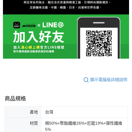
顯示電腦版詳細說明
商品規格
產地
台灣
材質
棉50%+聚酯纖維26%+尼龍19%+彈性纖維
5%