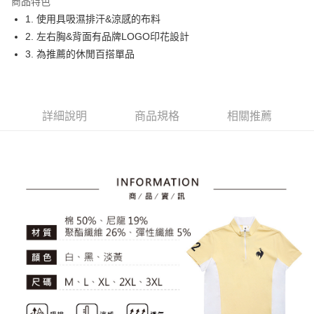
商品特色
悠遊付
1. 使用具吸濕排汗&涼感的布料
大哥付你分期
2. 左右胸&背面有品牌LOGO印花設計
相關說明
3. 為推薦的休閒百搭單品
【大哥付你分期使用說明】
AFTEE先享後付
1.本服務由台灣大哥大提供，台灣大哥大用戶可立即使用無須另外申請。
2.付款方式選擇「大哥付你分期」，訂單成立後會自動跳轉到大哥付的交易
相關說明
流程，驗證手機門號後，選擇欲分期的期數、繳款截止日，確認付款後即完
【關於「AFTEE先享後付」】
詳細說明
商品規格
相關推薦
成交易。
ATM付款
AFTEE先享後付是「在收到商品之後才付款」的支付方式。 讓您購物簡單
3.實際核准額度、可分期數及費用金額請依後續交易確認頁面所載為準。
便利好安心！
4.訂單成立30分鐘內，如未前往確認交易或遇審核未通過，訂單將自動取
１．簡單：不需註冊會員、不需綁卡、不需儲值。
運送方式
消。如遇「轉專審核」未通過狀況，表示未達大哥付你分期系統評分，恕無
２．便利：只要手機號碼，簡訊認證，即可結帳。
法說明評估內容。
３．安心：先確認商品／服務後，再付款。
全家取貨付款
【繳款方式說明】
1.分期款項不併入電信帳單，「大哥付你分期」於每月結算日後寄送繳費提
免運費
【「AFTEE先享後付」結帳流程】
醒簡訊。
１．於結帳方式選擇「AFTEE先享後付」後，將跳轉至「AFTEE先享後付」
2.透過簡訊連結打開帳單後，可選擇「超商條碼／台灣大直營門市／銀行轉
付款後全家取貨
結帳頁面，進行簡訊認證並確認金額後，即可完成結帳。
帳／街口支付／iPASS MONEY」等通路繳費。
２．訂單成立數日內，您將收到繳費通知簡訊。
免運費
３．收到繳費通知簡訊後14天內，點擊此簡訊中的連結，可透過四大超商／
【注意事項】
ATM／網路銀行／等多元方式進行付款，方視為交易完成。
萊爾富取貨付款
1.本服務係由「台灣大哥大股份有限公司」（以下簡稱本公司）所提供，讓
※ 請注意：結帳手續完成當下不需立刻繳費，但若您需要取消訂單，請聯絡
用戶於交易時，得透過本服務購買商品或服務，並由商店將買賣／分期付款
免運費
購買商品的店家。未經商家同意取消之訂單仍視為有效，需透過AFTEE先享
買賣價金債權讓與本公司後，依約使用本公司帳單繳交帳款。
後付繳納相關費用。
2.基於同意付款使用「大哥付你分期」之契約關係目的，商店將以您的個人
付款後萊爾富取貨
※ 交易是否成功請以「AFTEE先享後付 」之結帳頁面顯示為準，若有關於