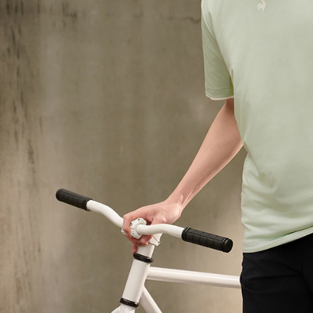
形，恩沛
動。