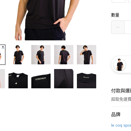
數量
付款與運
超取免運
付款方式
品牌
信用卡一
le coq spor