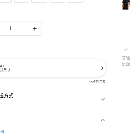
清除
紀錄
AI
找尺寸
送方式
費
次付款
tif