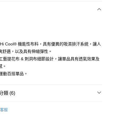
付款
選 Hi Cool® 機能性布料，具有優異的吸濕排汗系統，讓人
爽舒適，以及具有伸縮彈性。
高級工藝提花布 & 刺洞布細節設計，讓單品具有透氣效果及
分期
感。
你分期使用說明】
推運動百搭單品。
享後付
由台灣大哥大提供，台灣大哥大用戶可立即使用無須另外申請。
式選擇「大哥付你分期」，訂單成立後會自動跳轉到大哥付的交易
證手機門號後，選擇欲分期的期數、繳款截止日，確認付款後即
FTEE先享後付」】
類 (6)
。
先享後付是「在收到商品之後才付款」的支付方式。 讓您購物簡單
准額度、可分期數及費用金額請依後續交易確認頁面所載為準。
心！
sportif
男裝 | T-SHIRT/POLO 衫
立30分鐘內，如未前往確認交易或遇審核未通過，訂單將自動取
：不需註冊會員、不需綁卡、不需儲值。
客服
「轉專審核」未通過狀況，表示未達大哥付你分期系統評分，恕
：只要手機號碼，簡訊認證，即可結帳。
sportif
專業運動｜運動生活
評估內容。
：先確認商品／服務後，再付款。
式說明】
sportif
📍春夏單品專區
付款
項不併入電信帳單，「大哥付你分期」於每月結算日後寄送繳費提
EE先享後付」結帳流程】
方式選擇「AFTEE先享後付」後，將跳轉至「AFTEE先享後