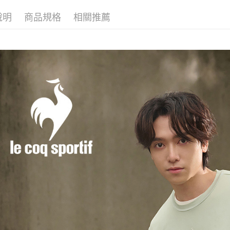
🚴‍♂️ le coq 
2.透過簡
付」結帳
帳／街口支
說明
商品規格
相關推薦
付款後全
２．訂單
📍本月精
３．收到繳
專區滿件再
免運費
【注意事
／ATM／
1.本服務
※ 請注意
🚴‍♂️ le coq 
萊爾富取
用戶於交
絡購買商品
款買賣價
先享後付
免運費
2.基於同
※ 交易是
資料（包
是否繳費成
付款後萊
用，由本
付客戶支
免運費
3.完整用
【注意事
7-11取貨
１．透過由
交易，需
免運費
求債權轉
２．關於
付款後7-1
https://aft
免運費
３．未成
「AFTE
宅配
任。
４．使用「
免運費
即時審查
結果請求
離島宅配
５．嚴禁
免運費