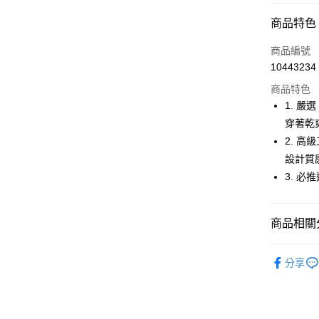
超商取貨
商品特色
LINE Pay
商品編號
Apple Pay
10443234
商品特色
街口支付
1. 嚴
悠遊付
穿著乾
2. 
大哥付你
設計質
相關說明
【大哥付
3. 必
AFTEE先
1.本服務
2.付款方
相關說明
流程，驗
【關於「A
商品相關分
ATM付款
完成交易
AFTEE
3.實際核
便利好安
🚴‍♂️ le coq 
4.訂單成
１．簡單
分享
消。如遇
２．便利
運送方式
🚴‍♂️ le coq 
無法說明
３．安心
【繳款方
🚴‍♂️ le coq 
全家取貨
1.分期款
【「AFT
醒簡訊。
免運費
１．於結帳