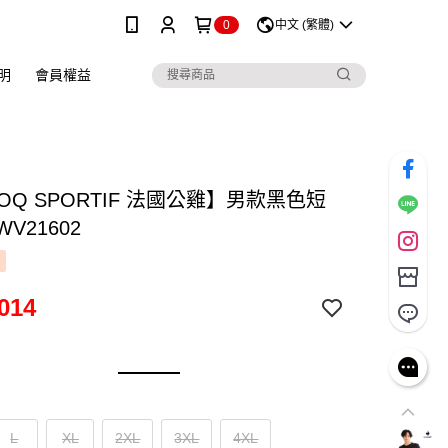
0
中文 (繁體)
明
會員權益
COQ SPORTIF 法國公雞】男款黑色短
WV21602
014
L
XL
2XL
3XL
4XL