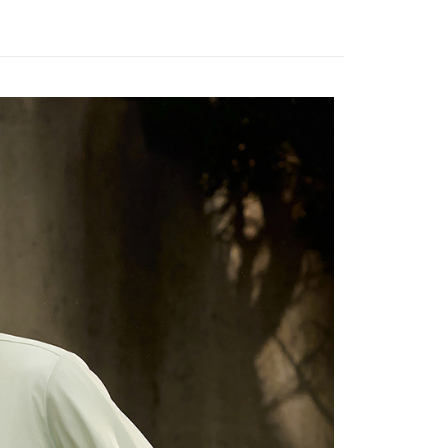
sportif
◾ 全部商品
訊連結打開帳單後，可選擇「超商條碼／台灣大直營門市／銀行轉
頁面，進行簡訊認證並確認金額後，即可完成結帳。
付／iPASS MONEY」等通路繳費。
家取貨
成立數日內，您將收到繳費通知簡訊。
選｜精選3折起
🐓公雞牌｜精選6折起
春季特惠6折
費通知簡訊後14天內，點擊此簡訊中的連結，可透過四大超商
85折
項】
網路銀行／等多元方式進行付款，方視為交易完成。
係由「台灣大哥大股份有限公司」（以下簡稱本公司）所提供，讓
：結帳手續完成當下不需立刻繳費，但若您需要取消訂單，請聯
sportif
📌精選6折專區 滿件再享85折
貨付款
易時，得透過本服務購買商品或服務，並由商店將買賣／分期付
的店家。未經商家同意取消之訂單仍視為有效，需透過AFTEE
金債權讓與本公司後，依約使用本公司帳單繳交帳款。
繳納相關費用。
意付款使用「大哥付你分期」之契約關係目的，商店將以您的個人
否成功請以「AFTEE先享後付 」之結帳頁面顯示為準，若有關於
含姓名、電話或地址）提供予台灣大哥大進項蒐集、處理及利
功／繳費後需取消欲退款等相關疑問，請聯繫「AFTEE先享後
爾富取貨
公司與您本人進行分期帳單所需資料之確認、核對及更正。
援中心」
https://netprotections.freshdesk.com/support/home
戶服務條款，請詳閱以下連結：
https://oppay.tw/userRule
項】
付款
恩沛科技股份有限公司提供之「AFTEE先享後付」服務完成之
依本服務之必要範圍內提供個人資料，並將交易相關給付款項請
讓予恩沛科技股份有限公司。
個人資料處理事宜，請瀏覽以下網址：
1取貨
ee.tw/terms/#terms3
年的使用者請事先徵得法定代理人或監護人之同意方可使用
E先享後付」，若未經同意申辦者引起之損失，本公司不負相關責
AFTEE先享後付」時，將依據個別帳號之用戶狀況，依本公司
核予不同之上限額度；若仍有額度不足之情形，本公司將視審查
用戶進行身份認證。
一人註冊多個帳號或使用他人資訊註冊。若發現惡意使用之情