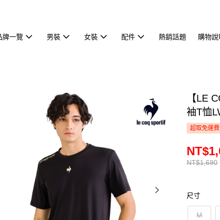
品牌一覽
男裝
女裝
配件
熱銷話題
購物說
【LE 
袖T恤L
超取免運費
NT$1,
NT$1,690
尺寸
M