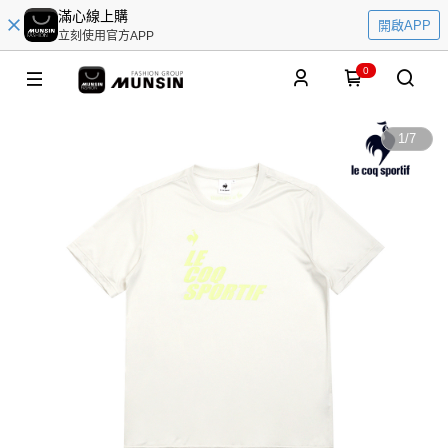
滿心線上購
開啟APP
立刻使用官方APP
0
1
/
7