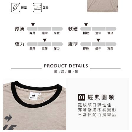
資料（包含姓名、電話或地址）提供予台灣大哥大進項蒐集、處理及利用，
是否繳費成功／繳費後需取消欲退款等相關疑問，請聯繫「AFTEE先享後付
免運費
由本公司與您本人進行分期帳單所需資料之確認、核對及更正。
客戶支援中心」
https://netprotections.freshdesk.com/support/home
3.完整用戶服務條款，請詳閱以下連結：
https://oppay.tw/userRule
7-11取貨付款
【注意事項】
１．透過由恩沛科技股份有限公司提供之「AFTEE先享後付」服務完成之交
免運費
易，需依本服務之必要範圍內提供個人資料，並將交易相關給付款項請求債
權轉讓予恩沛科技股份有限公司。
付款後7-11取貨
２．關於個人資料處理事宜，請瀏覽以下網址：
免運費
https://aftee.tw/terms/#terms3
３．未成年的使用者請事先徵得法定代理人或監護人之同意方可使用
宅配
「AFTEE先享後付」，若未經同意申辦者引起之損失，本公司不負相關責
任。
免運費
４．使用「AFTEE先享後付」時，將依據個別帳號之用戶狀況，依本公司即
時審查核予不同之上限額度；若仍有額度不足之情形，本公司將視審查結果
離島宅配
請求用戶進行身份認證。
免運費
５．嚴禁一人註冊多個帳號或使用他人資訊註冊。若發現惡意使用之情形，
恩沛科技股份有限公司將有權停止該用戶之使用額度並採取法律行動。