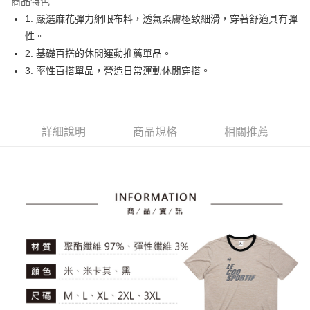
商品特色
悠遊付
1. 嚴選麻花彈力網眼布料，透氣柔膚極致細滑，穿著舒適具有彈
大哥付你分期
性。
相關說明
2. 基礎百搭的休閒運動推薦單品。
【大哥付你分期使用說明】
3. 率性百搭單品，營造日常運動休閒穿搭。
AFTEE先享後付
1.本服務由台灣大哥大提供，台灣大哥大用戶可立即使用無須另外申請。
2.付款方式選擇「大哥付你分期」，訂單成立後會自動跳轉到大哥付的交易
相關說明
流程，驗證手機門號後，選擇欲分期的期數、繳款截止日，確認付款後即完
【關於「AFTEE先享後付」】
成交易。
ATM付款
AFTEE先享後付是「在收到商品之後才付款」的支付方式。 讓您購物簡單
3.實際核准額度、可分期數及費用金額請依後續交易確認頁面所載為準。
詳細說明
商品規格
相關推薦
便利好安心！
4.訂單成立30分鐘內，如未前往確認交易或遇審核未通過，訂單將自動取
１．簡單：不需註冊會員、不需綁卡、不需儲值。
運送方式
消。如遇「轉專審核」未通過狀況，表示未達大哥付你分期系統評分，恕無
２．便利：只要手機號碼，簡訊認證，即可結帳。
法說明評估內容。
３．安心：先確認商品／服務後，再付款。
全家取貨付款
【繳款方式說明】
1.分期款項不併入電信帳單，「大哥付你分期」於每月結算日後寄送繳費提
免運費
【「AFTEE先享後付」結帳流程】
醒簡訊。
１．於結帳方式選擇「AFTEE先享後付」後，將跳轉至「AFTEE先享後付」
2.透過簡訊連結打開帳單後，可選擇「超商條碼／台灣大直營門市／銀行轉
付款後全家取貨
結帳頁面，進行簡訊認證並確認金額後，即可完成結帳。
帳／街口支付／iPASS MONEY」等通路繳費。
２．訂單成立數日內，您將收到繳費通知簡訊。
免運費
３．收到繳費通知簡訊後14天內，點擊此簡訊中的連結，可透過四大超商／
【注意事項】
ATM／網路銀行／等多元方式進行付款，方視為交易完成。
萊爾富取貨付款
1.本服務係由「台灣大哥大股份有限公司」（以下簡稱本公司）所提供，讓
※ 請注意：結帳手續完成當下不需立刻繳費，但若您需要取消訂單，請聯絡
用戶於交易時，得透過本服務購買商品或服務，並由商店將買賣／分期付款
免運費
購買商品的店家。未經商家同意取消之訂單仍視為有效，需透過AFTEE先享
買賣價金債權讓與本公司後，依約使用本公司帳單繳交帳款。
後付繳納相關費用。
2.基於同意付款使用「大哥付你分期」之契約關係目的，商店將以您的個人
付款後萊爾富取貨
※ 交易是否成功請以「AFTEE先享後付 」之結帳頁面顯示為準，若有關於