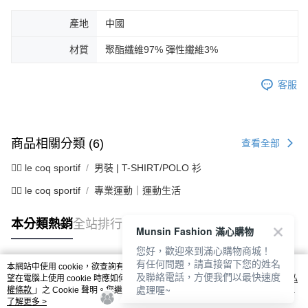
產地
中國
材質
聚酯纖維97% 彈性纖維3%
客服
商品相關分類 (6)
查看全部
🚴‍♂️ le coq sportif
男裝 | T-SHIRT/POLO 衫
🚴‍♂️ le coq sportif
專業運動｜運動生活
本分類熱銷
全站排行
Munsin Fashion 滿心購物
您好，歡迎來到滿心購物商城！
有任何問題，請直接留下您的姓名
本網站中使用 cookie，欲查詢有關本網站使用 cookie 方式之詳情，及若您不希
及聯絡電話，方便我們以最快速度
熱門標籤
望在電腦上使用 cookie 時應如何變更電腦的 cookie 設定，請參閱本網站「
隱私
處理喔~
權條款
」之 Cookie 聲明。您繼續使用本網站即表示您同意本公司得按本網站使
用條款之 Cookie 聲明使用 cookie。
了解更多 >