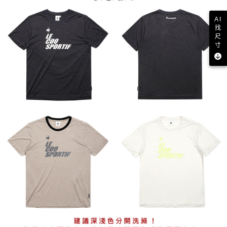
AI
找
尺
寸