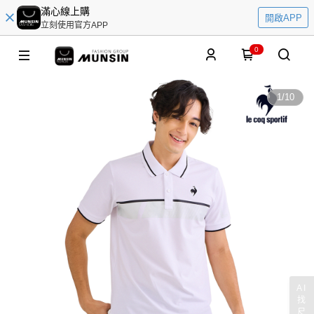
滿心線上購
開啟APP
立刻使用官方APP
0
1
/
10
AI
找
尺