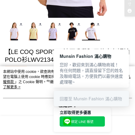
寸
【LE COQ SPORTIF 法國公雞】男款白色短袖
Munsin Fashion 滿心購物
POLO衫LWV21345
您好，歡迎來到滿心購物商城！
超取免運費
有任何問題，請直接留下您的姓名
本網站中使用 cookie，欲查詢有關本網站使用 cookie 方式之詳情，及若您不希
及聯絡電話，方便我們以最快速度
望在電腦上使用 cookie 時應如何變更電腦的 cookie 設定，請參閱本網站「
隱私
處理喔~
權條款
」之 Cookie 聲明。您繼續使用本網站即表示您同意本公司得按本網站使
NT$1,494
用條款之 Cookie 聲明使用 cookie。
了解更多 >
NT$2,490
回覆至 Munsin Fashion 滿心購物
我知道了
立即取得更多優惠
請選擇商品選項
綁定 LINE 帳號