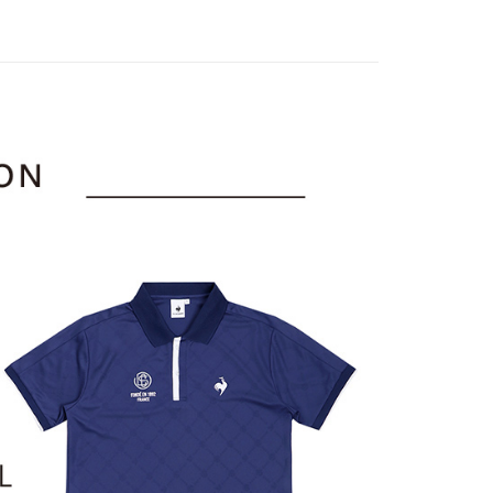
sportif
男女同款｜POLO衫
についての説明はいたしかねます。
の通知に従って、4大コンビニ、またはATM/オンラインバンキ
家取貨
支払いください。
上衣
短袖POLO / 立領衫
方法の説明】
sportif
限は最短で 14 日以内ですので、ご注意ください。AFTEE ア
◾ 全部商品
いの金額は電信請求書に統合されず、「OP Pay Later」は毎月
ンロードして AFTEE 会員になるとお支払い期限を最長 45 日
貨付款
に支払いリマインダーのSMSを送信します。
選｜精選3折起
🐓公雞牌｜精選6折起
春季特惠6折
延長できます。
Sのリンクを通じて請求書を開いた後、「コンビニバーコード／台
85折
舗／銀行振込／街口支払い／iPASS MONEY」などのチャネル
は、ショップが請求した期日と、AFTEEで延長できる日数を
を選択できます。
sportif
📌精選6折專區 滿件再享85折
爾富取貨
されます。AFTEEで注文すると、商品を受け取るまで支払い
長できますが、商品を期限内に受け取れない場合があります
項】
約商品や商品到着日が比較的遅い商品）。そのため、商品到着
ービスは「台湾大哥大株式会社」（以下「当社」といいます）に
わらず、AFTEEで指定された期限内にお支払いください。
付款
供され、ユーザーが取引時に本サービスを通じて商品やサービ
できるようにし、店舗が売買／分割払い売買の債権を当社に譲
い限度額
、契約に基づいて当社の請求書で帳款を支払うことになりま
AFTEEを ご利用の際に、認証結果及び当社の審査の結果に基づ
額が設定されます。
1取貨
 Pay Later」を利用する契約関係の目的から、店舗はあなたの個
は最低NT$20です。
名前、電話または住所を含む）を台湾大哥大に提供し、収集、
台湾の会員のみご利用いただけます。
び利用するために、当社があなた本人と分割請求書に必要な情
、照合および修正を行います。
約「AFTEE代金後払い」（以下当サービスという）はネット
なユーザーサービス規約については、以下のリンクを参照してく
ョンズ（以下 AFTEE という）が提供し、AFTEEが代金を徴収
tps://oppay.tw/userRule
当サービスご利用の際に提供しなければならない個人情報（注
名、電話番号、受取人の氏名、電話番号、受取人住所を含むが
ない）は、AFTEEに渡され当サービスで必要な範囲内で利用
AFTEEの個人情報の収集、処理、利用について、詳細は