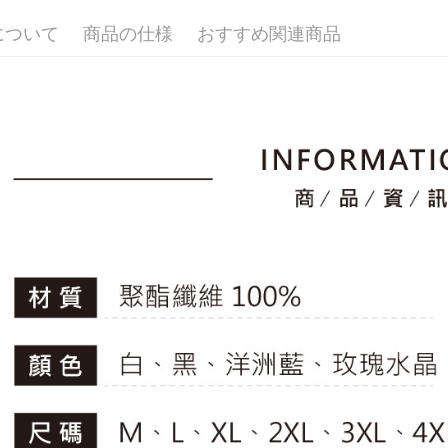
🚴‍♂️ le coq 
評価内容
たはアプリ
付款後全
について
商品の仕様
おすすめ関連商品
ングでお
▶男裝
送料無料
【支払い
🚴‍♂️ le coq 
代金納付期
1. 分割払
プリをダウ
萊爾富取
の締め日後
📍本月精
以内まで
2. SM
送料無料
專區滿件再
湾大直営店
お支払期限
で支払い
🚴‍♂️ le coq 
付款後萊
もとに計算
期限を延
送料無料
【注意事
（例：予
1. 本サ
の有無に関
7-11取貨
よって提
スを購入
二、支払
送料無料
渡した後
1.初回 
す。
き、限度
付款後7-1
2. 「OP
2.決済金額
送料無料
人情報（
3.現在、
処理およ
宅配
報の確認
三、利用規
3. 完全
プロテクシ
送料無料
ださい：
ht
します。
文者の氏
離島宅配
これに限ら
送料無料
されます。