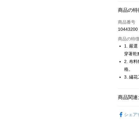
コンビニ
商品の特
LINE Pay
商品番号
Apple Pay
10443200
JKOPAY
商品の特
1. 嚴
Easy Walle
穿著乾
2. 
OP Pay La
説明
格。
【OP Pay
3. 
AFTEE
1. 本サ
追加の申
説明
2. 支払い
一、 AF
商品関連
ATM払い
動的に OP
1.お支払
払いの回
ドウが表
す。
🚴‍♂️ le coq 
2.SMS
3. 実際
シェア
3.注文す
配送方法
🚴‍♂️ le coq 
ジを基準
す。
4. 注文
4.ご注文
全家取貨
🚴‍♂️ le coq 
合、注文
員の場合は
が発生し
送料無料
5.商品受