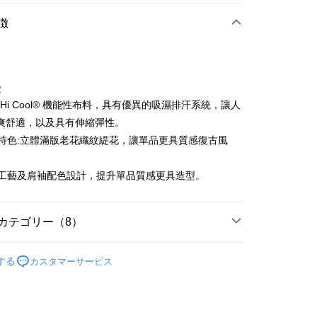
店頭代金引換
徴
徴
選 Hi Cool® 機能性布料，具有優異的吸濕排汗系統，讓人
t
爽舒適，以及具有伸縮彈性。
布料特色:立體滿版老花織紋緹花，讓單品更具質感復古風
ter
 Later 使用説明】
繡花工藝及肩袖配色設計，提升單品質感更具造型。
代金後払い
ービスは台湾大哥大によって提供され、台湾大哥大のユーザーは
請なしで即時に利用可能です。
方法で「OP Pay Later」を選択すると、注文が成立した後に自
TEE代金後払いについて
カテゴリー（8）
 Pay Later の取引プロセスに移行し、携帯番号を確認後、分割
い方法でAFTEE代金後払いを選択すると、携帯電話認証ウィン
数や支払い期限を選択し、支払いを確認すると取引が完了しま
示されます。
sportif
男裝 | T-SHIRT/POLO 衫
で認証してお支払い手続を進めてください。
の承認額、分割回数および費用については、後続の取引確認ペー
する
カスタマーサービス
るときのお支払いは不要です。商品はご指定の住所に配送されま
sportif
商務穿搭｜法式經典
とします。
成立後30分以内に確認取引を行わない場合や審査が通過しない場
が完了すると、携帯に支払い通知のSMSが届きます。アプリ会
付款
sportif
📍春夏單品專區
は自動的にキャンセルされます。「転専審査」に未通過の状況
、AFTEE アプリプッシュ通知が届きます。
た場合は、システムの評価基準に達していないことを意味し、
け取り時のお支払いは不要です。商品を確かめてから、SMSま