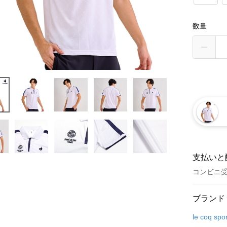
数量
支払いと
コンビニ
お支払い
ブランド
クレジット
le coq spor