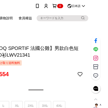
0
日本語
購物說明
會員權益
COQ SPORTIF 法國公雞】男款白色短
O衫LWV21341
け取り送料無料
554
L
XL
2XL
3XL
4XL