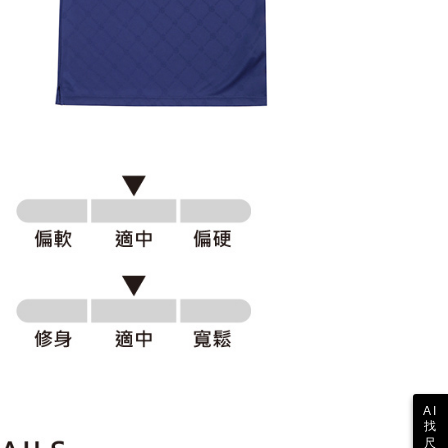
公式ホームページの『個人情報の収集、処理及び利用に関する声
参照ください（
https://aftee.tw/privacypolicy/
）。
の初回ご利用の際に、審査を通過すれば、最高額がNT$10,000に
支払い期限を過ぎた場合、その金額に基づいて年利20%の遅
が加算されます。未成年の利用者は、事前に法定代理人または
意を得ればAFTEEをご利用いただけます。
の処理、利用について疑問がある、または関連する法律の権利
たい場合は、ネットプロテクションズ
rotections.co.jp
にご連絡ください。上記に示した個人情報
購入注文書とあわせてAFTEEにご提供いただく、または
にあなたの個人情報の収集、処理、利用を許可することににご同
けない場合は、当サービスを選択しないでください。
AI
找
尺