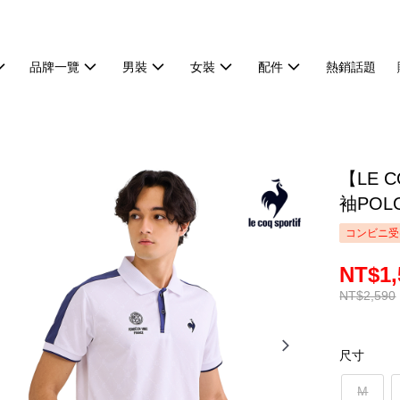
品牌一覽
男裝
女裝
配件
熱銷話題
【LE 
袖POL
コンビニ受
NT$1,
NT$2,590
尺寸
M