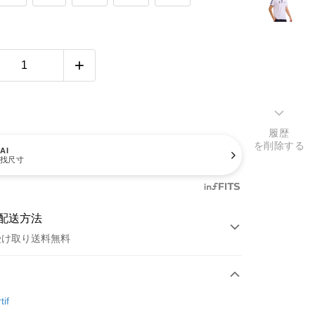
履歴
を削除する
AI
找尺寸
配送方法
受け取り送料無料
方法
カード1回払い
tif