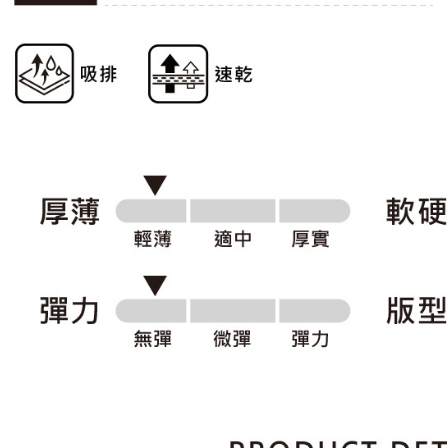
AFTEE
明』をご
AFTEE
なります。
延滞納金
後見人の同
個人情報
を行使し
cs_tw@netp
を、必要な
AFTEE
意いただ