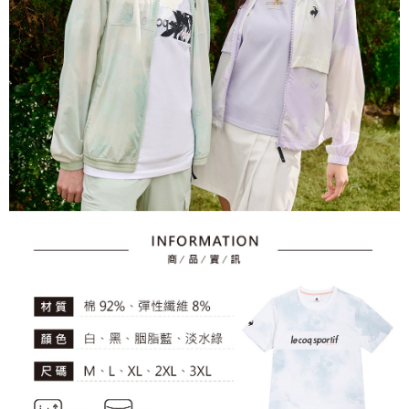
資料（包含姓名、電話或地址）提供予台灣大哥大進項蒐集、處理及利用，
是否繳費成功／繳費後需取消欲退款等相關疑問，請聯繫「AFTEE先享後付
免運費
由本公司與您本人進行分期帳單所需資料之確認、核對及更正。
客戶支援中心」
https://netprotections.freshdesk.com/support/home
3.完整用戶服務條款，請詳閱以下連結：
https://oppay.tw/userRule
7-11取貨付款
【注意事項】
１．透過由恩沛科技股份有限公司提供之「AFTEE先享後付」服務完成之交
免運費
易，需依本服務之必要範圍內提供個人資料，並將交易相關給付款項請求債
權轉讓予恩沛科技股份有限公司。
付款後7-11取貨
２．關於個人資料處理事宜，請瀏覽以下網址：
免運費
https://aftee.tw/terms/#terms3
３．未成年的使用者請事先徵得法定代理人或監護人之同意方可使用
宅配
「AFTEE先享後付」，若未經同意申辦者引起之損失，本公司不負相關責
任。
免運費
４．使用「AFTEE先享後付」時，將依據個別帳號之用戶狀況，依本公司即
時審查核予不同之上限額度；若仍有額度不足之情形，本公司將視審查結果
離島宅配
請求用戶進行身份認證。
免運費
５．嚴禁一人註冊多個帳號或使用他人資訊註冊。若發現惡意使用之情形，
恩沛科技股份有限公司將有權停止該用戶之使用額度並採取法律行動。