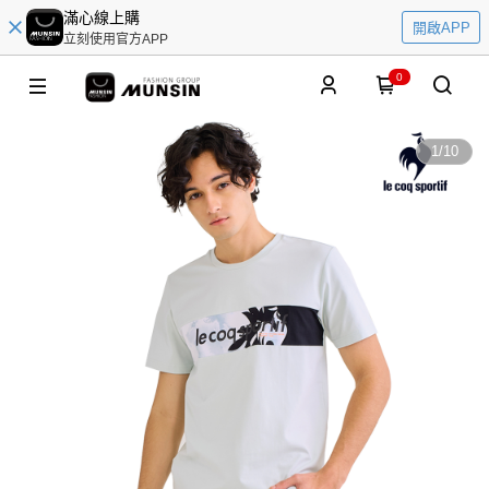
滿心線上購
開啟APP
立刻使用官方APP
0
1
/
10