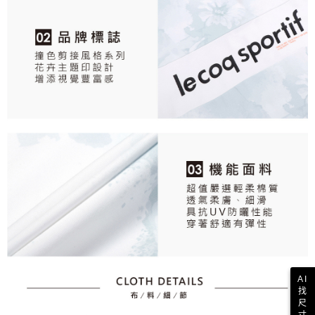
AI
找
尺
寸