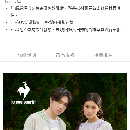
商品特色
悠遊付
1. 嚴選純棉透氣柔膚極致細滑，輕柔棉材質穿著更舒適具有彈
大哥付你分期
性。
相關說明
2. 抗UV防曬機能，輕鬆阻擋紫外線。
【大哥付你分期使用說明】
3. 以花卉做為設計發想，展現回歸大自然的質樸率真流行穿搭。
AFTEE先享後付
1.本服務由台灣大哥大提供，台灣大哥大用戶可立即使用無須另外申請。
2.付款方式選擇「大哥付你分期」，訂單成立後會自動跳轉到大哥付的交易
相關說明
流程，驗證手機門號後，選擇欲分期的期數、繳款截止日，確認付款後即完
【關於「AFTEE先享後付」】
成交易。
ATM付款
AFTEE先享後付是「在收到商品之後才付款」的支付方式。 讓您購物簡單
3.實際核准額度、可分期數及費用金額請依後續交易確認頁面所載為準。
詳細說明
商品規格
相關推薦
便利好安心！
4.訂單成立30分鐘內，如未前往確認交易或遇審核未通過，訂單將自動取
１．簡單：不需註冊會員、不需綁卡、不需儲值。
運送方式
消。如遇「轉專審核」未通過狀況，表示未達大哥付你分期系統評分，恕無
２．便利：只要手機號碼，簡訊認證，即可結帳。
法說明評估內容。
３．安心：先確認商品／服務後，再付款。
全家取貨付款
【繳款方式說明】
1.分期款項不併入電信帳單，「大哥付你分期」於每月結算日後寄送繳費提
免運費
【「AFTEE先享後付」結帳流程】
醒簡訊。
１．於結帳方式選擇「AFTEE先享後付」後，將跳轉至「AFTEE先享後付」
2.透過簡訊連結打開帳單後，可選擇「超商條碼／台灣大直營門市／銀行轉
付款後全家取貨
結帳頁面，進行簡訊認證並確認金額後，即可完成結帳。
帳／街口支付／iPASS MONEY」等通路繳費。
２．訂單成立數日內，您將收到繳費通知簡訊。
免運費
３．收到繳費通知簡訊後14天內，點擊此簡訊中的連結，可透過四大超商／
【注意事項】
ATM／網路銀行／等多元方式進行付款，方視為交易完成。
萊爾富取貨付款
1.本服務係由「台灣大哥大股份有限公司」（以下簡稱本公司）所提供，讓
※ 請注意：結帳手續完成當下不需立刻繳費，但若您需要取消訂單，請聯絡
用戶於交易時，得透過本服務購買商品或服務，並由商店將買賣／分期付款
免運費
購買商品的店家。未經商家同意取消之訂單仍視為有效，需透過AFTEE先享
買賣價金債權讓與本公司後，依約使用本公司帳單繳交帳款。
後付繳納相關費用。
2.基於同意付款使用「大哥付你分期」之契約關係目的，商店將以您的個人
付款後萊爾富取貨
※ 交易是否成功請以「AFTEE先享後付 」之結帳頁面顯示為準，若有關於