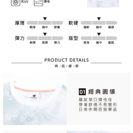
個人情報の処理、利用について疑問がある、または関連する法律の権利を
行使したい場合は、ネットプロテクションズ
cs_tw@netprotections.co.jp
にご連絡ください。上記に示した個人情報を、必要な購入注文書とあわせ
てAFTEEにご提供いただく、またはAFTEEにあなたの個人情報の収集、処
理、利用を許可することににご同意いただけない場合は、当サービスを選
択しないでください。