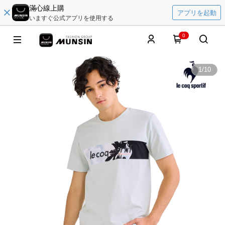
滿心線上購
アプリを起動
いますぐ公式アプリを使用する
0
1
/
10