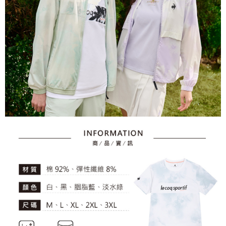
とに計算されます。AFTEEで注文すると、商品を受け取るまで支払い期限
送料無料
【注意事項】
を延長できますが、商品を期限内に受け取れない場合があります（例：予
1. 本サービスは「台湾大哥大株式会社」（以下「当社」といいます）によ
約商品や商品到着日が比較的遅い商品）。そのため、商品到着の有無に関
7-11取貨付款
って提供され、ユーザーが取引時に本サービスを通じて商品やサービスを
わらず、AFTEEで指定された期限内にお支払いください。
購入できるようにし、店舗が売買／分割払い売買の債権を当社に譲渡した
送料無料
後、契約に基づいて当社の請求書で帳款を支払うことになります。
二、支払い限度額
2. 「OP Pay Later」を利用する契約関係の目的から、店舗はあなたの個人
付款後7-11取貨
1.初回 AFTEEを ご利用の際に、認証結果及び当社の審査の結果に基づ
情報（名前、電話または住所を含む）を台湾大哥大に提供し、収集、処理
き、限度額が設定されます。
送料無料
および利用するために、当社があなた本人と分割請求書に必要な情報の確
2.決済金額は最低NT$20です。
認、照合および修正を行います。
3.現在、台湾の会員のみご利用いただけます。
宅配
3. 完全なユーザーサービス規約については、以下のリンクを参照してくだ
さい：
https://oppay.tw/userRule
三、利用規約「AFTEE代金後払い」（以下当サービスという）はネットプ
送料無料
ロテクションズ（以下 AFTEE という）が提供し、AFTEEが代金を徴収し
ます。当サービスご利用の際に提供しなければならない個人情報（注文者
離島宅配
の氏名、電話番号、受取人の氏名、電話番号、受取人住所を含むがこれに
送料無料
限らない）は、AFTEEに渡され当サービスで必要な範囲内で利用されま
す。AFTEEの個人情報の収集、処理、利用について、詳細はAFTEE公式ホ
ームページの『個人情報の収集、処理及び利用に関する声明』をご参照く
ださい（
https://aftee.tw/privacypolicy/
）。
AFTEEの初回ご利用の際に、審査を通過すれば、最高額がNT$10,000にな
ります。支払い期限を過ぎた場合、その金額に基づいて年利20%の遅延滞
納金が加算されます。未成年の利用者は、事前に法定代理人または後見人
の同意を得ればAFTEEをご利用いただけます。