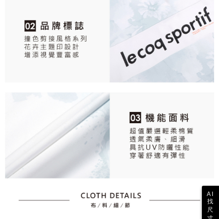
AI
找
尺
寸