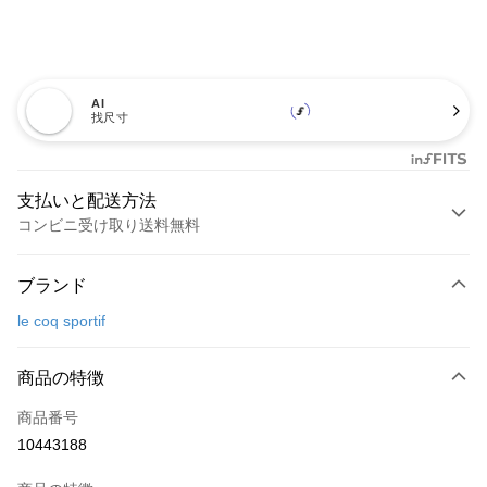
AI
找尺寸
支払いと配送方法
コンビニ受け取り送料無料
お支払い方法
ブランド
クレジットカード1回払い
le coq sportif
コンビニ店頭代金引換
LINE Pay
商品の特徴
Apple Pay
商品番号
10443188
JKOPAY