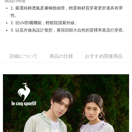
商品の特徴
Easy Wallet
1. 嚴選純棉透氣柔膚極致細滑，輕柔棉材質穿著更舒適具有彈
OP Pay Later
性。
説明
2. 抗UV防曬機能，輕鬆阻擋紫外線。
【OP Pay Later 使用説明】
3. 以花卉做為設計發想，展現回歸大自然的質樸率真流行穿搭。
AFTEE代金後払い
1. 本サービスは台湾大哥大によって提供され、台湾大哥大のユーザーは追
加の申請なしで即時に利用可能です。
説明
2. 支払い方法で「OP Pay Later」を選択すると、注文が成立した後に自動
一、 AFTEE代金後払いについて
的に OP Pay Later の取引プロセスに移行し、携帯番号を確認後、分割払
ATM払い
1.お支払い方法でAFTEE代金後払いを選択すると、携帯電話認証ウィンド
いの回数や支払い期限を選択し、支払いを確認すると取引が完了します。
詳細について
商品の仕様
おすすめ関連商品
ウが表示されます。
3. 実際の承認額、分割回数および費用については、後続の取引確認ページ
2.SMSで認証してお支払い手続を進めてください。
配送方法
を基準とします。
3.注文するときのお支払いは不要です。商品はご指定の住所に配送されま
4. 注文成立後30分以内に確認取引を行わない場合や審査が通過しない場
す。
全家取貨付款
合、注文は自動的にキャンセルされます。「転専審査」に未通過の状況が
4.ご注文が完了すると、携帯に支払い通知のSMSが届きます。アプリ会員
発生した場合は、システムの評価基準に達していないことを意味し、評価
送料無料
の場合は、AFTEE アプリプッシュ通知が届きます。
内容についての説明はいたしかねます。
5.商品受け取り時のお支払いは不要です。商品を確かめてから、SMSまた
付款後全家取貨
はアプリの通知に従って、4大コンビニ、またはATM/オンラインバンキン
グでお支払いください。
送料無料
【支払い方法の説明】
1. 分割払いの金額は電信請求書に統合されず、「OP Pay Later」は毎月の
代金納付期限は最短で 14 日以内ですので、ご注意ください。AFTEE アプ
萊爾富取貨付款
締め日後に支払いリマインダーのSMSを送信します。
リをダウンロードして AFTEE 会員になるとお支払い期限を最長 45 日以内
2. SMSのリンクを通じて請求書を開いた後、「コンビニバーコード／台湾
送料無料
まで延長できます。
大直営店舗／銀行振込／街口支払い／iPASS MONEY」などのチャネルで
支払いを選択できます。
付款後萊爾富取貨
お支払期限は、ショップが請求した期日と、AFTEEで延長できる日数をも