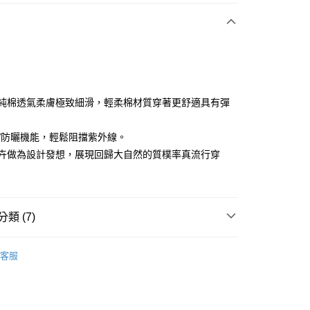
付款
嚴選純棉透氣柔膚極致細滑，輕柔棉材質穿著更舒適具有彈
抗UV防曬機能，輕鬆阻擋紫外線。
分期
以花卉做為設計發想，展現回歸大自然的質樸率真流行穿
你分期使用說明】
享後付
由台灣大哥大提供，台灣大哥大用戶可立即使用無須另外申請。
式選擇「大哥付你分期」，訂單成立後會自動跳轉到大哥付的交易
證手機門號後，選擇欲分期的期數、繳款截止日，確認付款後即
FTEE先享後付」】
類 (7)
。
先享後付是「在收到商品之後才付款」的支付方式。 讓您購物簡單
准額度、可分期數及費用金額請依後續交易確認頁面所載為準。
心！
sportif
男裝 | T-SHIRT/POLO 衫
立30分鐘內，如未前往確認交易或遇審核未通過，訂單將自動取
：不需註冊會員、不需綁卡、不需儲值。
客服
「轉專審核」未通過狀況，表示未達大哥付你分期系統評分，恕
：只要手機號碼，簡訊認證，即可結帳。
sportif
商務穿搭｜法式經典
評估內容。
：先確認商品／服務後，再付款。
式說明】
sportif
📍春夏單品專區
付款
項不併入電信帳單，「大哥付你分期」於每月結算日後寄送繳費提
EE先享後付」結帳流程】
方式選擇「AFTEE先享後付」後，將跳轉至「AFTEE先享後