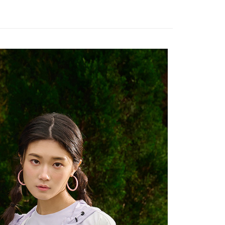
sportif
◾ 全部商品
訊連結打開帳單後，可選擇「超商條碼／台灣大直營門市／銀行轉
頁面，進行簡訊認證並確認金額後，即可完成結帳。
付／iPASS MONEY」等通路繳費。
家取貨
成立數日內，您將收到繳費通知簡訊。
選｜精選3折起
🐓公雞牌｜精選6折起
春季特惠6折
費通知簡訊後14天內，點擊此簡訊中的連結，可透過四大超商
85折
項】
網路銀行／等多元方式進行付款，方視為交易完成。
係由「台灣大哥大股份有限公司」（以下簡稱本公司）所提供，讓
：結帳手續完成當下不需立刻繳費，但若您需要取消訂單，請聯
sportif
📌精選6折專區 滿件再享85折
貨付款
易時，得透過本服務購買商品或服務，並由商店將買賣／分期付
的店家。未經商家同意取消之訂單仍視為有效，需透過AFTEE
金債權讓與本公司後，依約使用本公司帳單繳交帳款。
選｜精選3折起
🌡️熱浪來襲：涼感❎機能❎專區
上衣
繳納相關費用。
意付款使用「大哥付你分期」之契約關係目的，商店將以您的個人
否成功請以「AFTEE先享後付 」之結帳頁面顯示為準，若有關於
含姓名、電話或地址）提供予台灣大哥大進項蒐集、處理及利
功／繳費後需取消欲退款等相關疑問，請聯繫「AFTEE先享後
爾富取貨
公司與您本人進行分期帳單所需資料之確認、核對及更正。
援中心」
https://netprotections.freshdesk.com/support/home
戶服務條款，請詳閱以下連結：
https://oppay.tw/userRule
項】
付款
恩沛科技股份有限公司提供之「AFTEE先享後付」服務完成之
依本服務之必要範圍內提供個人資料，並將交易相關給付款項請
讓予恩沛科技股份有限公司。
個人資料處理事宜，請瀏覽以下網址：
1取貨
ee.tw/terms/#terms3
年的使用者請事先徵得法定代理人或監護人之同意方可使用
E先享後付」，若未經同意申辦者引起之損失，本公司不負相關責
AFTEE先享後付」時，將依據個別帳號之用戶狀況，依本公司
核予不同之上限額度；若仍有額度不足之情形，本公司將視審查
用戶進行身份認證。
一人註冊多個帳號或使用他人資訊註冊。若發現惡意使用之情