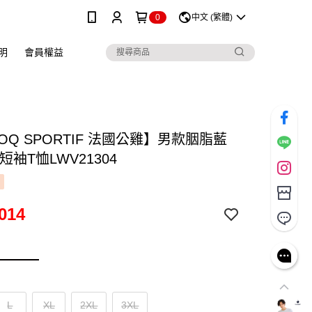
0
中文 (繁體)
明
會員權益
COQ SPORTIF 法國公雞】男款胭脂藍
短袖T恤LWV21304
014
L
XL
2XL
3XL