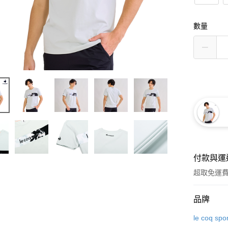
數量
付款與運
超取免運
付款方式
品牌
信用卡一
le coq spor