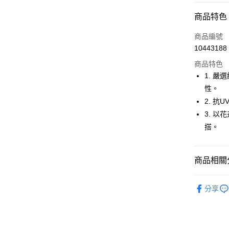
超商取貨
商品特色
LINE Pay
商品編號
Apple Pay
10443188
商品特色
街口支付
1. 
悠遊付
性。
2. 
大哥付你
3. 
相關說明
【大哥付
搭。
AFTEE先
1.本服務
2.付款方
相關說明
流程，驗
【關於「A
商品相關分
ATM付款
完成交易
AFTEE
3.實際核
便利好安
🚴‍♂️ le coq 
4.訂單成
１．簡單
分享
消。如遇
２．便利
運送方式
🚴‍♂️ le coq 
無法說明
３．安心
【繳款方
🚴‍♂️ le coq 
全家取貨
1.分期款
【「AFT
醒簡訊。
免運費
１．於結帳