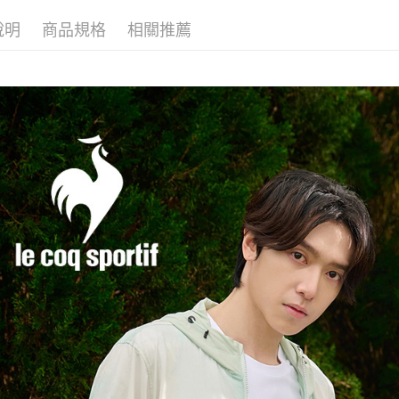
🚴‍♂️ le coq 
2.透過簡
付」結帳
帳／街口支
說明
商品規格
相關推薦
付款後全
２．訂單
📍本月精
３．收到繳
專區滿件再
免運費
【注意事
／ATM／
1.本服務
※ 請注意
🚴‍♂️ le coq 
萊爾富取
用戶於交
絡購買商品
款買賣價
📍本月精
先享後付
免運費
2.基於同
※ 交易是
資料（包
是否繳費成
付款後萊
用，由本
付客戶支
免運費
3.完整用
【注意事
7-11取貨
１．透過由
交易，需
免運費
求債權轉
２．關於
付款後7-1
https://aft
免運費
３．未成
「AFTE
宅配
任。
４．使用「
免運費
即時審查
結果請求
離島宅配
５．嚴禁
免運費