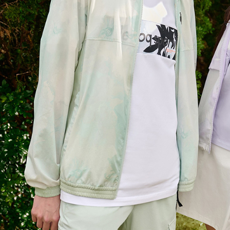
形，恩沛
動。