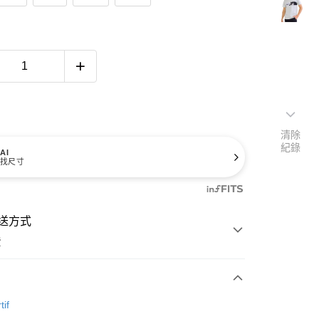
清除
紀錄
AI
找尺寸
送方式
費
次付款
tif