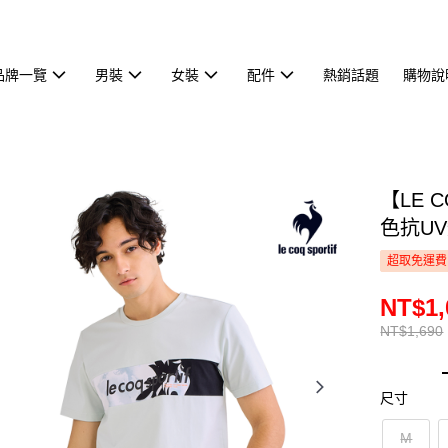
品牌一覽
男裝
女裝
配件
熱銷話題
購物說
【LE 
色抗UV
超取免運費
NT$1,
NT$1,690
尺寸
M