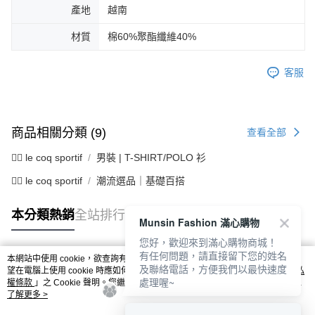
產地
越南
材質
棉60%聚酯纖維40%
客服
商品相關分類 (9)
查看全部
🚴‍♂️ le coq sportif
男裝 | T-SHIRT/POLO 衫
🚴‍♂️ le coq sportif
潮流選品｜基礎百搭
本分類熱銷
全站排行
Munsin Fashion 滿心購物
您好，歡迎來到滿心購物商城！
有任何問題，請直接留下您的姓名
本網站中使用 cookie，欲查詢有關本網站使用 cookie 方式之詳情，及若您不希
及聯絡電話，方便我們以最快速度
熱門標籤
望在電腦上使用 cookie 時應如何變更電腦的 cookie 設定，請參閱本網站「
隱私
處理喔~
權條款
」之 Cookie 聲明。您繼續使用本網站即表示您同意本公司得按本網站使
用條款之 Cookie 聲明使用 cookie。
了解更多 >