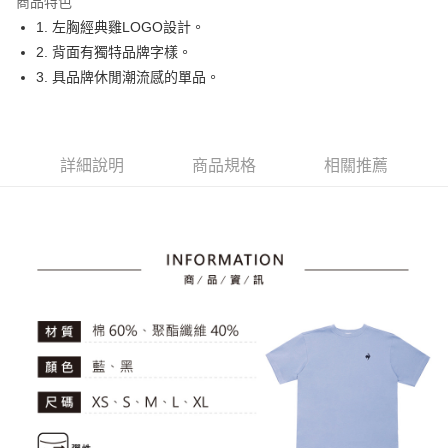
商品特色
悠遊付
1. 左胸經典雞LOGO設計。
大哥付你分期
2. 背面有獨特品牌字樣。
相關說明
3. 具品牌休閒潮流感的單品。
【大哥付你分期使用說明】
AFTEE先享後付
1.本服務由台灣大哥大提供，台灣大哥大用戶可立即使用無須另外申請。
2.付款方式選擇「大哥付你分期」，訂單成立後會自動跳轉到大哥付的交易
相關說明
流程，驗證手機門號後，選擇欲分期的期數、繳款截止日，確認付款後即完
【關於「AFTEE先享後付」】
詳細說明
商品規格
相關推薦
成交易。
ATM付款
AFTEE先享後付是「在收到商品之後才付款」的支付方式。 讓您購物簡單
3.實際核准額度、可分期數及費用金額請依後續交易確認頁面所載為準。
便利好安心！
4.訂單成立30分鐘內，如未前往確認交易或遇審核未通過，訂單將自動取
１．簡單：不需註冊會員、不需綁卡、不需儲值。
運送方式
消。如遇「轉專審核」未通過狀況，表示未達大哥付你分期系統評分，恕無
２．便利：只要手機號碼，簡訊認證，即可結帳。
法說明評估內容。
３．安心：先確認商品／服務後，再付款。
全家取貨付款
【繳款方式說明】
1.分期款項不併入電信帳單，「大哥付你分期」於每月結算日後寄送繳費提
免運費
【「AFTEE先享後付」結帳流程】
醒簡訊。
１．於結帳方式選擇「AFTEE先享後付」後，將跳轉至「AFTEE先享後付」
2.透過簡訊連結打開帳單後，可選擇「超商條碼／台灣大直營門市／銀行轉
付款後全家取貨
結帳頁面，進行簡訊認證並確認金額後，即可完成結帳。
帳／街口支付／iPASS MONEY」等通路繳費。
２．訂單成立數日內，您將收到繳費通知簡訊。
免運費
３．收到繳費通知簡訊後14天內，點擊此簡訊中的連結，可透過四大超商／
【注意事項】
ATM／網路銀行／等多元方式進行付款，方視為交易完成。
萊爾富取貨付款
1.本服務係由「台灣大哥大股份有限公司」（以下簡稱本公司）所提供，讓
※ 請注意：結帳手續完成當下不需立刻繳費，但若您需要取消訂單，請聯絡
用戶於交易時，得透過本服務購買商品或服務，並由商店將買賣／分期付款
免運費
購買商品的店家。未經商家同意取消之訂單仍視為有效，需透過AFTEE先享
買賣價金債權讓與本公司後，依約使用本公司帳單繳交帳款。
後付繳納相關費用。
2.基於同意付款使用「大哥付你分期」之契約關係目的，商店將以您的個人
付款後萊爾富取貨
※ 交易是否成功請以「AFTEE先享後付 」之結帳頁面顯示為準，若有關於