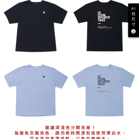
AI
找
尺
寸