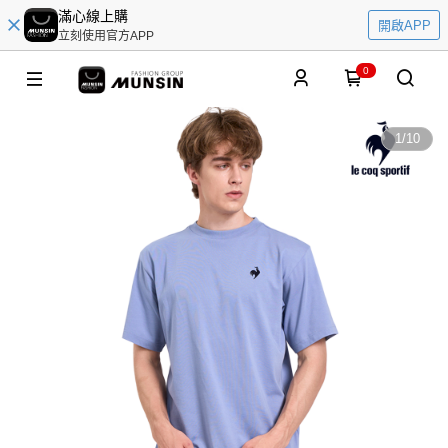
滿心線上購
開啟APP
立刻使用官方APP
0
1
/
10