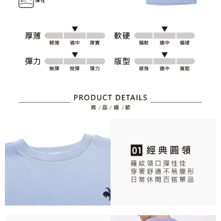
資料（包含姓名、電話或地址）提供予台灣大哥大進項蒐集、處理及利用，
是否繳費成功／繳費後需取消欲退款等相關疑問，請聯繫「AFTEE先享後付
免運費
由本公司與您本人進行分期帳單所需資料之確認、核對及更正。
客戶支援中心」
https://netprotections.freshdesk.com/support/home
3.完整用戶服務條款，請詳閱以下連結：
https://oppay.tw/userRule
7-11取貨付款
【注意事項】
１．透過由恩沛科技股份有限公司提供之「AFTEE先享後付」服務完成之交
免運費
易，需依本服務之必要範圍內提供個人資料，並將交易相關給付款項請求債
權轉讓予恩沛科技股份有限公司。
付款後7-11取貨
２．關於個人資料處理事宜，請瀏覽以下網址：
免運費
https://aftee.tw/terms/#terms3
３．未成年的使用者請事先徵得法定代理人或監護人之同意方可使用
宅配
「AFTEE先享後付」，若未經同意申辦者引起之損失，本公司不負相關責
任。
免運費
４．使用「AFTEE先享後付」時，將依據個別帳號之用戶狀況，依本公司即
時審查核予不同之上限額度；若仍有額度不足之情形，本公司將視審查結果
離島宅配
請求用戶進行身份認證。
免運費
５．嚴禁一人註冊多個帳號或使用他人資訊註冊。若發現惡意使用之情形，
恩沛科技股份有限公司將有權停止該用戶之使用額度並採取法律行動。