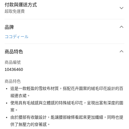
付款與運送方式
超取免運費
付款方式
品牌
信用卡一次付款
ココディール
超商取貨付款
商品特色
LINE Pay
商品編號
Apple Pay
10436460
街口支付
商品特色
悠遊付
這是一款輕盈的雪紋布材質，搭配花卉圖案的絨毛印花設計的百
大哥付你分期
褶連衣裙。
相關說明
使用具有毛絨感與立體感的特殊絨毛印花，呈現出富有深度的圖
【大哥付你分期使用說明】
案。
AFTEE先享後付
1.本服務由台灣大哥大提供，台灣大哥大用戶可立即使用無須另外申請。
由於腰部有收皺設計，能讓腰部線條看起來更加纖細，同時也提
2.付款方式選擇「大哥付你分期」，訂單成立後會自動跳轉到大哥付的交易
相關說明
流程，驗證手機門號後，選擇欲分期的期數、繳款截止日，確認付款後即完
供了無壓力的穿著感。
【關於「AFTEE先享後付」】
成交易。