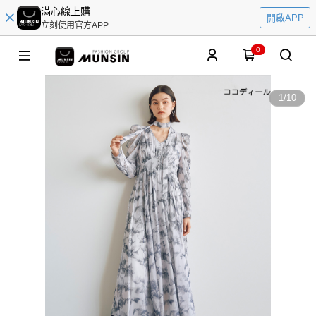
滿心線上購
開啟APP
立刻使用官方APP
0
1
/
10