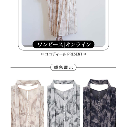
３．未成年的使用者請事先徵得法定代理人或監護人之同意方可使用
宅配
「AFTEE先享後付」，若未經同意申辦者引起之損失，本公司不負相關責
任。
免運費
４．使用「AFTEE先享後付」時，將依據個別帳號之用戶狀況，依本公司即
時審查核予不同之上限額度；若仍有額度不足之情形，本公司將視審查結果
離島宅配
請求用戶進行身份認證。
免運費
５．嚴禁一人註冊多個帳號或使用他人資訊註冊。若發現惡意使用之情形，
恩沛科技股份有限公司將有權停止該用戶之使用額度並採取法律行動。