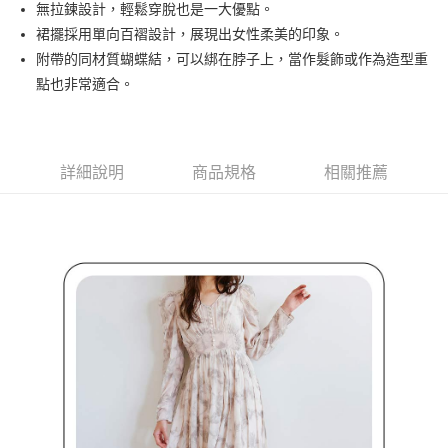
ATM付款
AFTEE先享後付是「在收到商品之後才付款」的支付方式。 讓您購物簡單
無拉鍊設計，輕鬆穿脫也是一大優點。
3.實際核准額度、可分期數及費用金額請依後續交易確認頁面所載為準。
便利好安心！
裙擺採用單向百褶設計，展現出女性柔美的印象。
4.訂單成立30分鐘內，如未前往確認交易或遇審核未通過，訂單將自動取
１．簡單：不需註冊會員、不需綁卡、不需儲值。
運送方式
消。如遇「轉專審核」未通過狀況，表示未達大哥付你分期系統評分，恕無
附帶的同材質蝴蝶結，可以綁在脖子上，當作髮飾或作為造型重
２．便利：只要手機號碼，簡訊認證，即可結帳。
法說明評估內容。
３．安心：先確認商品／服務後，再付款。
點也非常適合。
全家取貨付款
【繳款方式說明】
1.分期款項不併入電信帳單，「大哥付你分期」於每月結算日後寄送繳費提
免運費
【「AFTEE先享後付」結帳流程】
醒簡訊。
１．於結帳方式選擇「AFTEE先享後付」後，將跳轉至「AFTEE先享後付」
2.透過簡訊連結打開帳單後，可選擇「超商條碼／台灣大直營門市／銀行轉
付款後全家取貨
結帳頁面，進行簡訊認證並確認金額後，即可完成結帳。
帳／街口支付／iPASS MONEY」等通路繳費。
２．訂單成立數日內，您將收到繳費通知簡訊。
詳細說明
商品規格
相關推薦
免運費
３．收到繳費通知簡訊後14天內，點擊此簡訊中的連結，可透過四大超商／
【注意事項】
ATM／網路銀行／等多元方式進行付款，方視為交易完成。
萊爾富取貨付款
1.本服務係由「台灣大哥大股份有限公司」（以下簡稱本公司）所提供，讓
※ 請注意：結帳手續完成當下不需立刻繳費，但若您需要取消訂單，請聯絡
用戶於交易時，得透過本服務購買商品或服務，並由商店將買賣／分期付款
免運費
購買商品的店家。未經商家同意取消之訂單仍視為有效，需透過AFTEE先享
買賣價金債權讓與本公司後，依約使用本公司帳單繳交帳款。
後付繳納相關費用。
2.基於同意付款使用「大哥付你分期」之契約關係目的，商店將以您的個人
付款後萊爾富取貨
※ 交易是否成功請以「AFTEE先享後付 」之結帳頁面顯示為準，若有關於
資料（包含姓名、電話或地址）提供予台灣大哥大進項蒐集、處理及利用，
是否繳費成功／繳費後需取消欲退款等相關疑問，請聯繫「AFTEE先享後付
免運費
由本公司與您本人進行分期帳單所需資料之確認、核對及更正。
客戶支援中心」
https://netprotections.freshdesk.com/support/home
3.完整用戶服務條款，請詳閱以下連結：
https://oppay.tw/userRule
7-11取貨付款
【注意事項】
１．透過由恩沛科技股份有限公司提供之「AFTEE先享後付」服務完成之交
免運費
易，需依本服務之必要範圍內提供個人資料，並將交易相關給付款項請求債
權轉讓予恩沛科技股份有限公司。
付款後7-11取貨
２．關於個人資料處理事宜，請瀏覽以下網址：
免運費
https://aftee.tw/terms/#terms3