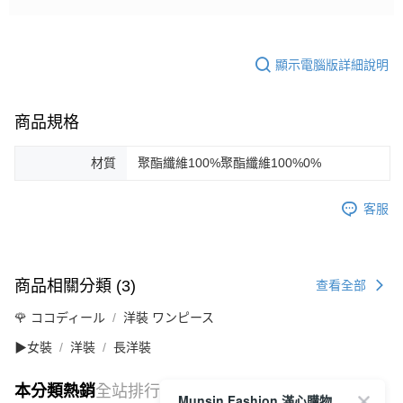
顯示電腦版詳細說明
商品規格
材質
聚酯纖維100%聚酯纖維100%0%
客服
商品相關分類 (3)
查看全部
🌹 ココディール
洋裝 ワンピース
▶女裝
洋裝
長洋裝
本分類熱銷
全站排行
Munsin Fashion 滿心購物