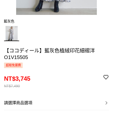
藍灰色
【ココディール】藍灰色植絨印花細褶洋
O1V15505
超取免運費
NT$3,745
NT$7,490
請選擇商品選項