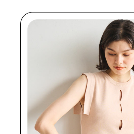
款買賣價
先享後付
免運費
2.基於同
※ 交易是
資料（包
是否繳費成
付款後萊
用，由本
付客戶支
免運費
3.完整用
【注意事
7-11取貨
１．透過由
交易，需
免運費
求債權轉
２．關於
付款後7-1
https://aft
免運費
３．未成
「AFTE
宅配
任。
４．使用「
免運費
即時審查
結果請求
離島宅配
５．嚴禁
免運費
形，恩沛
動。