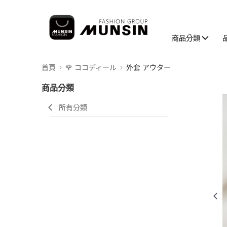
商品分類
首頁
🌹 ココディール
外套 アウター
商品分類
所有分類