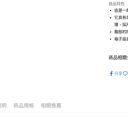
商品特色
街口支付
這是一
悠遊付
它具有
理，採
大哥付你
胸部的
相關說明
【大哥付
袖子設
AFTEE先
1.本服務
2.付款方
相關說明
流程，驗
【關於「A
商品相關分
ATM付款
完成交易
AFTEE
3.實際核
便利好安
🌹 ココデ
4.訂單成
１．簡單
分享
消。如遇
２．便利
運送方式
▶女裝
無法說明
３．安心
【繳款方
全家取貨
1.分期款
【「AFT
醒簡訊。
免運費
１．於結帳
2.透過簡
付」結帳
帳／街口支
說明
商品規格
相關推薦
付款後全
２．訂單
３．收到繳
免運費
【注意事
／ATM／
1.本服務
※ 請注意
萊爾富取
用戶於交
絡購買商品