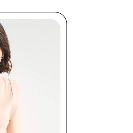
金債權讓與本公司後，依約使用本公司帳單繳交帳款。
繳納相關費用。
意付款使用「大哥付你分期」之契約關係目的，商店將以您的個人
否成功請以「AFTEE先享後付 」之結帳頁面顯示為準，若有關於
含姓名、電話或地址）提供予台灣大哥大進項蒐集、處理及利
功／繳費後需取消欲退款等相關疑問，請聯繫「AFTEE先享後
爾富取貨
公司與您本人進行分期帳單所需資料之確認、核對及更正。
援中心」
https://netprotections.freshdesk.com/support/home
戶服務條款，請詳閱以下連結：
https://oppay.tw/userRule
項】
付款
恩沛科技股份有限公司提供之「AFTEE先享後付」服務完成之
依本服務之必要範圍內提供個人資料，並將交易相關給付款項請
讓予恩沛科技股份有限公司。
個人資料處理事宜，請瀏覽以下網址：
1取貨
ee.tw/terms/#terms3
年的使用者請事先徵得法定代理人或監護人之同意方可使用
E先享後付」，若未經同意申辦者引起之損失，本公司不負相關責
AFTEE先享後付」時，將依據個別帳號之用戶狀況，依本公司
核予不同之上限額度；若仍有額度不足之情形，本公司將視審查
用戶進行身份認證。
一人註冊多個帳號或使用他人資訊註冊。若發現惡意使用之情
科技股份有限公司將有權停止該用戶之使用額度並採取法律行