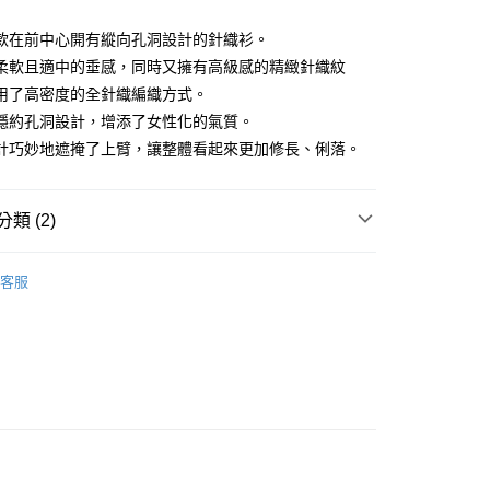
款在前中心開有縱向孔洞設計的針織衫。
柔軟且適中的垂感，同時又擁有高級感的精緻針織紋
用了高密度的全針織編織方式。
分期
隱約孔洞設計，增添了女性化的氣質。
你分期使用說明】
計巧妙地遮掩了上臂，讓整體看起來更加修長、俐落。
享後付
由台灣大哥大提供，台灣大哥大用戶可立即使用無須另外申請。
式選擇「大哥付你分期」，訂單成立後會自動跳轉到大哥付的交易
證手機門號後，選擇欲分期的期數、繳款截止日，確認付款後即
FTEE先享後付」】
類 (2)
。
先享後付是「在收到商品之後才付款」的支付方式。 讓您購物簡單
准額度、可分期數及費用金額請依後續交易確認頁面所載為準。
心！
ィール
外套 アウター
立30分鐘內，如未前往確認交易或遇審核未通過，訂單將自動取
：不需註冊會員、不需綁卡、不需儲值。
客服
「轉專審核」未通過狀況，表示未達大哥付你分期系統評分，恕
：只要手機號碼，簡訊認證，即可結帳。
外搭
外套
評估內容。
：先確認商品／服務後，再付款。
式說明】
付款
項不併入電信帳單，「大哥付你分期」於每月結算日後寄送繳費提
EE先享後付」結帳流程】
方式選擇「AFTEE先享後付」後，將跳轉至「AFTEE先享後
訊連結打開帳單後，可選擇「超商條碼／台灣大直營門市／銀行轉
頁面，進行簡訊認證並確認金額後，即可完成結帳。
付／iPASS MONEY」等通路繳費。
家取貨
成立數日內，您將收到繳費通知簡訊。
費通知簡訊後14天內，點擊此簡訊中的連結，可透過四大超商
項】
網路銀行／等多元方式進行付款，方視為交易完成。
係由「台灣大哥大股份有限公司」（以下簡稱本公司）所提供，讓
：結帳手續完成當下不需立刻繳費，但若您需要取消訂單，請聯
貨付款
易時，得透過本服務購買商品或服務，並由商店將買賣／分期付
的店家。未經商家同意取消之訂單仍視為有效，需透過AFTEE