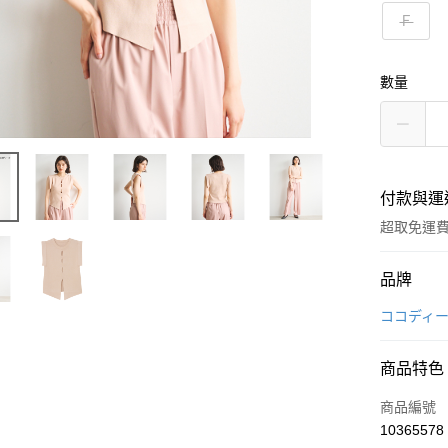
Ｆ
數量
付款與運
超取免運
付款方式
品牌
信用卡一
ココディ
超商取貨
商品特色
LINE Pay
商品編號
Apple Pay
10365578