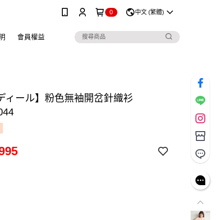
0
中文 (繁體)
明
會員權益
ディール】粉色無袖開岔針織衫
044
995