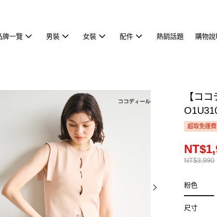
品牌一覽
男裝
女裝
配件
熱銷話題
購物說
【ココ
O1U31
超取免運費
NT$1,
NT$3,990
粉色
尺寸