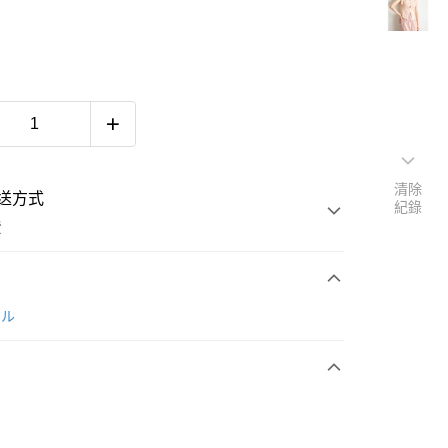
清除
送方式
紀錄
費
次付款
ール
付款