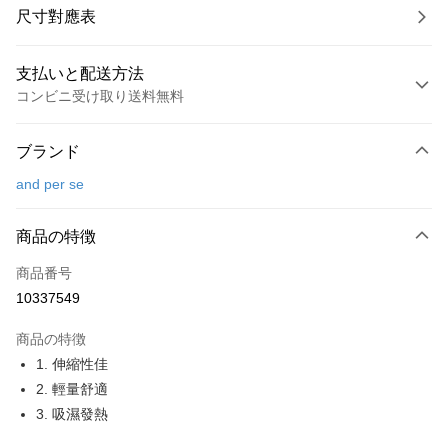
尺寸對應表
支払いと配送方法
コンビニ受け取り送料無料
お支払い方法
ブランド
クレジットカード1回払い
and per se
コンビニ店頭代金引換
LINE Pay
商品の特徴
Apple Pay
商品番号
10337549
JKOPAY
商品の特徴
Easy Wallet
1. 伸縮性佳
OP Pay Later
2. 輕量舒適
説明
3. 吸濕發熱
【OP Pay Later 使用説明】
AFTEE代金後払い