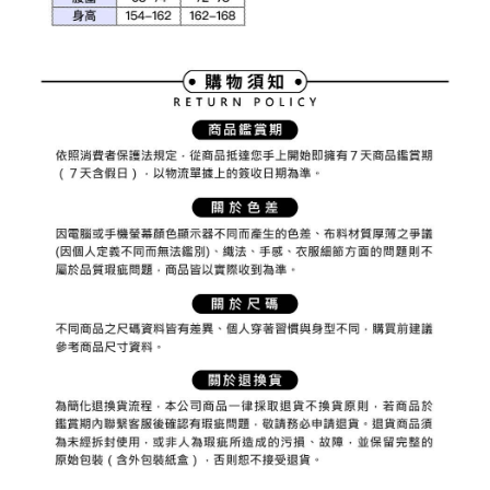
2. 「OP Pay Later」を利用する契約関係の目的から、店舗はあなたの個人
付款後7-11取貨
1.初回 AFTEEを ご利用の際に、認証結果及び当社の審査の結果に基づ
情報（名前、電話または住所を含む）を台湾大哥大に提供し、収集、処理
き、限度額が設定されます。
送料無料
および利用するために、当社があなた本人と分割請求書に必要な情報の確
2.決済金額は最低NT$20です。
認、照合および修正を行います。
3.現在、台湾の会員のみご利用いただけます。
宅配
3. 完全なユーザーサービス規約については、以下のリンクを参照してくだ
さい：
https://oppay.tw/userRule
三、利用規約「AFTEE代金後払い」（以下当サービスという）はネットプ
送料無料
ロテクションズ（以下 AFTEE という）が提供し、AFTEEが代金を徴収し
ます。当サービスご利用の際に提供しなければならない個人情報（注文者
離島宅配
の氏名、電話番号、受取人の氏名、電話番号、受取人住所を含むがこれに
送料無料
限らない）は、AFTEEに渡され当サービスで必要な範囲内で利用されま
す。AFTEEの個人情報の収集、処理、利用について、詳細はAFTEE公式ホ
ームページの『個人情報の収集、処理及び利用に関する声明』をご参照く
ださい（
https://aftee.tw/privacypolicy/
）。
AFTEEの初回ご利用の際に、審査を通過すれば、最高額がNT$10,000にな
ります。支払い期限を過ぎた場合、その金額に基づいて年利20%の遅延滞
納金が加算されます。未成年の利用者は、事前に法定代理人または後見人
の同意を得ればAFTEEをご利用いただけます。
個人情報の処理、利用について疑問がある、または関連する法律の権利を
行使したい場合は、ネットプロテクションズ
cs_tw@netprotections.co.jp
にご連絡ください。上記に示した個人情報を、必要な購入注文書とあわせ
てAFTEEにご提供いただく、またはAFTEEにあなたの個人情報の収集、処
理、利用を許可することににご同意いただけない場合は、当サービスを選
択しないでください。