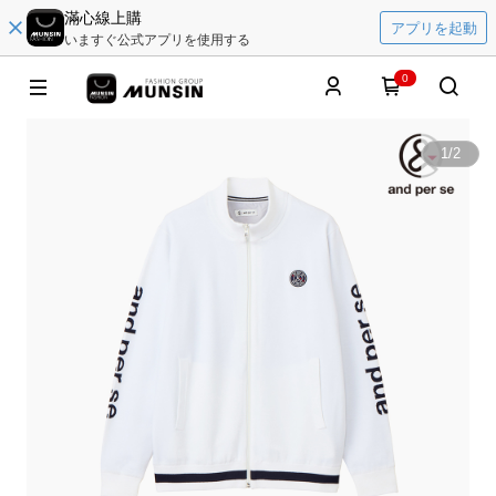
滿心線上購
アプリを起動
いますぐ公式アプリを使用する
0
1
/
2