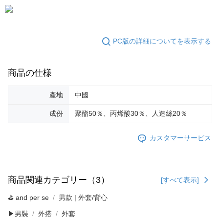
PC版の詳細についてを表示する
商品の仕様
產地
中國
成份
聚酯50％、丙烯酸30％、人造絲20％
カスタマーサービス
商品関連カテゴリー（3）
[すべて表示]
⛳️ and per se
男款 | 外套/背心
▶男裝
外搭
外套