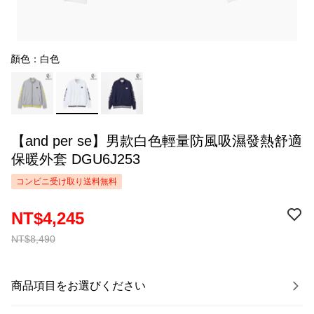
顏色：白色
【and per se】男款白色輕量防風吸濕發熱舒適
保暖外套 DGU6J253
コンビニ受け取り送料無料
NT$4,245
NT$8,490
商品項目をお選びください