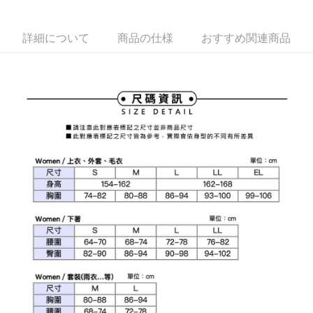
1. 本サービスは台湾大哥大によって提供され、台湾大哥大のユーザーは追
加の申請なしで即時に利用可能です。
説明
2. 支払い方法で「OP Pay Later」を選択すると、注文が成立した後に自動
一、 AFTEE代金後払いについて
詳細について
商品の仕様
おすすめ関連商品
的に OP Pay Later の取引プロセスに移行し、携帯番号を確認後、分割払
ATM払い
1.お支払い方法でAFTEE代金後払いを選択すると、携帯電話認証ウィンド
いの回数や支払い期限を選択し、支払いを確認すると取引が完了します。
ウが表示されます。
3. 実際の承認額、分割回数および費用については、後続の取引確認ページ
2.SMSで認証してお支払い手続を進めてください。
配送方法
を基準とします。
3.注文するときのお支払いは不要です。商品はご指定の住所に配送されま
4. 注文成立後30分以内に確認取引を行わない場合や審査が通過しない場
す。
全家取貨付款
合、注文は自動的にキャンセルされます。「転専審査」に未通過の状況が
4.ご注文が完了すると、携帯に支払い通知のSMSが届きます。アプリ会員
発生した場合は、システムの評価基準に達していないことを意味し、評価
送料無料
の場合は、AFTEE アプリプッシュ通知が届きます。
内容についての説明はいたしかねます。
5.商品受け取り時のお支払いは不要です。商品を確かめてから、SMSまた
付款後全家取貨
はアプリの通知に従って、4大コンビニ、またはATM/オンラインバンキン
グでお支払いください。
送料無料
【支払い方法の説明】
1. 分割払いの金額は電信請求書に統合されず、「OP Pay Later」は毎月の
代金納付期限は最短で 14 日以内ですので、ご注意ください。AFTEE アプ
萊爾富取貨付款
締め日後に支払いリマインダーのSMSを送信します。
リをダウンロードして AFTEE 会員になるとお支払い期限を最長 45 日以内
2. SMSのリンクを通じて請求書を開いた後、「コンビニバーコード／台湾
送料無料
まで延長できます。
大直営店舗／銀行振込／街口支払い／iPASS MONEY」などのチャネルで
支払いを選択できます。
付款後萊爾富取貨
お支払期限は、ショップが請求した期日と、AFTEEで延長できる日数をも
とに計算されます。AFTEEで注文すると、商品を受け取るまで支払い期限
送料無料
【注意事項】
を延長できますが、商品を期限内に受け取れない場合があります（例：予
1. 本サービスは「台湾大哥大株式会社」（以下「当社」といいます）によ
約商品や商品到着日が比較的遅い商品）。そのため、商品到着の有無に関
7-11取貨付款
って提供され、ユーザーが取引時に本サービスを通じて商品やサービスを
わらず、AFTEEで指定された期限内にお支払いください。
購入できるようにし、店舗が売買／分割払い売買の債権を当社に譲渡した
送料無料
後、契約に基づいて当社の請求書で帳款を支払うことになります。
二、支払い限度額