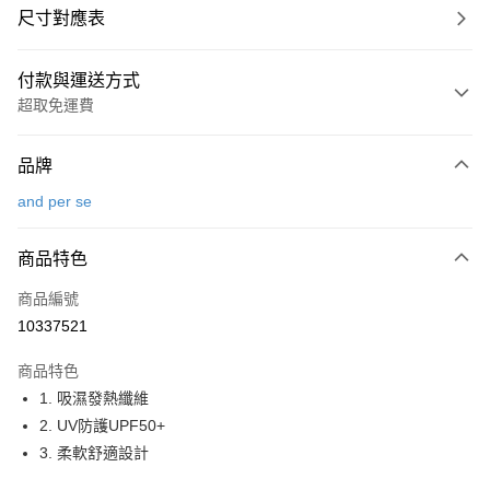
尺寸對應表
付款與運送方式
超取免運費
付款方式
品牌
信用卡一次付款
and per se
超商取貨付款
商品特色
LINE Pay
商品編號
Apple Pay
10337521
街口支付
商品特色
悠遊付
1. 吸濕發熱纖維
大哥付你分期
2. UV防護UPF50+
相關說明
3. 柔軟舒適設計
【大哥付你分期使用說明】
AFTEE先享後付