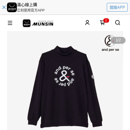
滿心線上購
開啟APP
立刻使用官方APP
0
1
/
2