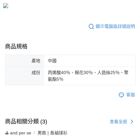
顯示電腦版詳細說明
商品規格
產地
中國
成份
丙烯酸40％、棉花30％、人造絲25％、聚
氨酯5％
客服
商品相關分類 (3)
查看全部
⛳️ and per se
男款 | 長袖球衫