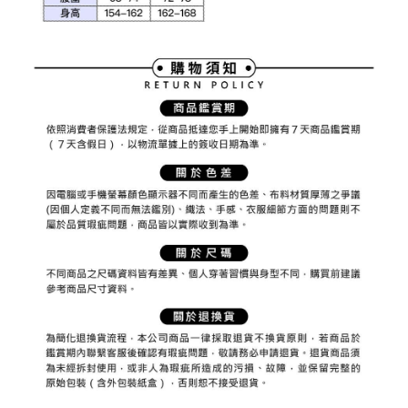
權轉讓予恩沛科技股份有限公司。
付款後7-11取貨
２．關於個人資料處理事宜，請瀏覽以下網址：
免運費
https://aftee.tw/terms/#terms3
３．未成年的使用者請事先徵得法定代理人或監護人之同意方可使用
宅配
「AFTEE先享後付」，若未經同意申辦者引起之損失，本公司不負相關責
任。
免運費
４．使用「AFTEE先享後付」時，將依據個別帳號之用戶狀況，依本公司即
時審查核予不同之上限額度；若仍有額度不足之情形，本公司將視審查結果
離島宅配
請求用戶進行身份認證。
免運費
５．嚴禁一人註冊多個帳號或使用他人資訊註冊。若發現惡意使用之情形，
恩沛科技股份有限公司將有權停止該用戶之使用額度並採取法律行動。