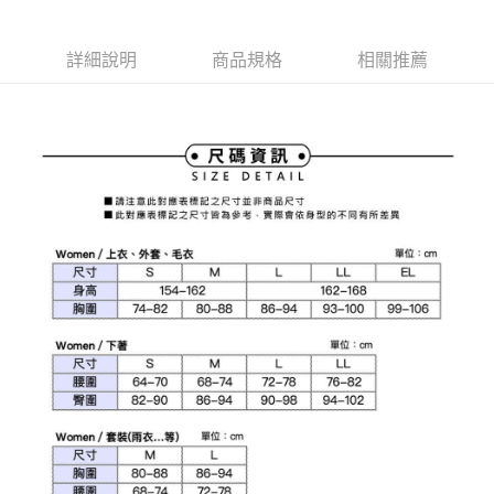
1.本服務由台灣大哥大提供，台灣大哥大用戶可立即使用無須另外申請。
2.付款方式選擇「大哥付你分期」，訂單成立後會自動跳轉到大哥付的交易
相關說明
流程，驗證手機門號後，選擇欲分期的期數、繳款截止日，確認付款後即完
【關於「AFTEE先享後付」】
詳細說明
商品規格
相關推薦
成交易。
ATM付款
AFTEE先享後付是「在收到商品之後才付款」的支付方式。 讓您購物簡單
3.實際核准額度、可分期數及費用金額請依後續交易確認頁面所載為準。
便利好安心！
4.訂單成立30分鐘內，如未前往確認交易或遇審核未通過，訂單將自動取
１．簡單：不需註冊會員、不需綁卡、不需儲值。
運送方式
消。如遇「轉專審核」未通過狀況，表示未達大哥付你分期系統評分，恕無
２．便利：只要手機號碼，簡訊認證，即可結帳。
法說明評估內容。
３．安心：先確認商品／服務後，再付款。
全家取貨付款
【繳款方式說明】
1.分期款項不併入電信帳單，「大哥付你分期」於每月結算日後寄送繳費提
免運費
【「AFTEE先享後付」結帳流程】
醒簡訊。
１．於結帳方式選擇「AFTEE先享後付」後，將跳轉至「AFTEE先享後付」
2.透過簡訊連結打開帳單後，可選擇「超商條碼／台灣大直營門市／銀行轉
付款後全家取貨
結帳頁面，進行簡訊認證並確認金額後，即可完成結帳。
帳／街口支付／iPASS MONEY」等通路繳費。
２．訂單成立數日內，您將收到繳費通知簡訊。
免運費
３．收到繳費通知簡訊後14天內，點擊此簡訊中的連結，可透過四大超商／
【注意事項】
ATM／網路銀行／等多元方式進行付款，方視為交易完成。
萊爾富取貨付款
1.本服務係由「台灣大哥大股份有限公司」（以下簡稱本公司）所提供，讓
※ 請注意：結帳手續完成當下不需立刻繳費，但若您需要取消訂單，請聯絡
用戶於交易時，得透過本服務購買商品或服務，並由商店將買賣／分期付款
免運費
購買商品的店家。未經商家同意取消之訂單仍視為有效，需透過AFTEE先享
買賣價金債權讓與本公司後，依約使用本公司帳單繳交帳款。
後付繳納相關費用。
2.基於同意付款使用「大哥付你分期」之契約關係目的，商店將以您的個人
付款後萊爾富取貨
※ 交易是否成功請以「AFTEE先享後付 」之結帳頁面顯示為準，若有關於
資料（包含姓名、電話或地址）提供予台灣大哥大進項蒐集、處理及利用，
是否繳費成功／繳費後需取消欲退款等相關疑問，請聯繫「AFTEE先享後付
免運費
由本公司與您本人進行分期帳單所需資料之確認、核對及更正。
客戶支援中心」
https://netprotections.freshdesk.com/support/home
3.完整用戶服務條款，請詳閱以下連結：
https://oppay.tw/userRule
7-11取貨付款
【注意事項】
１．透過由恩沛科技股份有限公司提供之「AFTEE先享後付」服務完成之交
免運費
易，需依本服務之必要範圍內提供個人資料，並將交易相關給付款項請求債