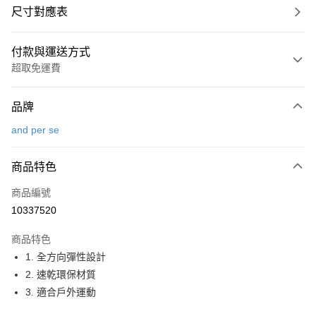
尺寸對應表
付款與運送方式
超取免運費
付款方式
品牌
信用卡一次付款
and per se
超商取貨付款
商品特色
LINE Pay
商品編號
Apple Pay
10337520
街口支付
商品特色
悠遊付
1. 全方向彈性設計
大哥付你分期
2. 速乾環保材質
相關說明
3. 適合戶外運動
【大哥付你分期使用說明】
AFTEE先享後付