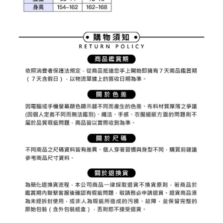
權轉讓予恩沛科技股份有限公司。
付款後7-11取貨
２．關於個人資料處理事宜，請瀏覽以下網址：
免運費
https://aftee.tw/terms/#terms3
３．未成年的使用者請事先徵得法定代理人或監護人之同意方可使用
宅配
「AFTEE先享後付」，若未經同意申辦者引起之損失，本公司不負相關責
任。
免運費
４．使用「AFTEE先享後付」時，將依據個別帳號之用戶狀況，依本公司即
時審查核予不同之上限額度；若仍有額度不足之情形，本公司將視審查結果
離島宅配
請求用戶進行身份認證。
免運費
５．嚴禁一人註冊多個帳號或使用他人資訊註冊。若發現惡意使用之情形，
恩沛科技股份有限公司將有權停止該用戶之使用額度並採取法律行動。