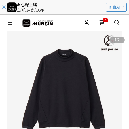
滿心線上購
開啟APP
立刻使用官方APP
0
1
/
2