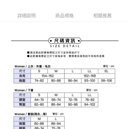
1.本服務由台灣大哥大提供，台灣大哥大用戶可立即使用無須另外申請。
2.付款方式選擇「大哥付你分期」，訂單成立後會自動跳轉到大哥付的交易
相關說明
流程，驗證手機門號後，選擇欲分期的期數、繳款截止日，確認付款後即完
【關於「AFTEE先享後付」】
詳細說明
商品規格
相關推薦
成交易。
ATM付款
AFTEE先享後付是「在收到商品之後才付款」的支付方式。 讓您購物簡單
3.實際核准額度、可分期數及費用金額請依後續交易確認頁面所載為準。
便利好安心！
4.訂單成立30分鐘內，如未前往確認交易或遇審核未通過，訂單將自動取
１．簡單：不需註冊會員、不需綁卡、不需儲值。
運送方式
消。如遇「轉專審核」未通過狀況，表示未達大哥付你分期系統評分，恕無
２．便利：只要手機號碼，簡訊認證，即可結帳。
法說明評估內容。
３．安心：先確認商品／服務後，再付款。
全家取貨付款
【繳款方式說明】
1.分期款項不併入電信帳單，「大哥付你分期」於每月結算日後寄送繳費提
免運費
【「AFTEE先享後付」結帳流程】
醒簡訊。
１．於結帳方式選擇「AFTEE先享後付」後，將跳轉至「AFTEE先享後付」
2.透過簡訊連結打開帳單後，可選擇「超商條碼／台灣大直營門市／銀行轉
付款後全家取貨
結帳頁面，進行簡訊認證並確認金額後，即可完成結帳。
帳／街口支付／iPASS MONEY」等通路繳費。
２．訂單成立數日內，您將收到繳費通知簡訊。
免運費
３．收到繳費通知簡訊後14天內，點擊此簡訊中的連結，可透過四大超商／
【注意事項】
ATM／網路銀行／等多元方式進行付款，方視為交易完成。
萊爾富取貨付款
1.本服務係由「台灣大哥大股份有限公司」（以下簡稱本公司）所提供，讓
※ 請注意：結帳手續完成當下不需立刻繳費，但若您需要取消訂單，請聯絡
用戶於交易時，得透過本服務購買商品或服務，並由商店將買賣／分期付款
免運費
購買商品的店家。未經商家同意取消之訂單仍視為有效，需透過AFTEE先享
買賣價金債權讓與本公司後，依約使用本公司帳單繳交帳款。
後付繳納相關費用。
2.基於同意付款使用「大哥付你分期」之契約關係目的，商店將以您的個人
付款後萊爾富取貨
※ 交易是否成功請以「AFTEE先享後付 」之結帳頁面顯示為準，若有關於
資料（包含姓名、電話或地址）提供予台灣大哥大進項蒐集、處理及利用，
是否繳費成功／繳費後需取消欲退款等相關疑問，請聯繫「AFTEE先享後付
免運費
由本公司與您本人進行分期帳單所需資料之確認、核對及更正。
客戶支援中心」
https://netprotections.freshdesk.com/support/home
3.完整用戶服務條款，請詳閱以下連結：
https://oppay.tw/userRule
7-11取貨付款
【注意事項】
１．透過由恩沛科技股份有限公司提供之「AFTEE先享後付」服務完成之交
免運費
易，需依本服務之必要範圍內提供個人資料，並將交易相關給付款項請求債