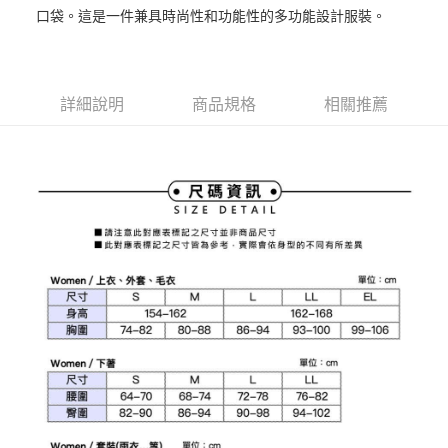
1.本服務由台灣大哥大提供，台灣大哥大用戶可立即使用無須另外申請。
口袋。這是一件兼具時尚性和功能性的多功能設計服裝。
2.付款方式選擇「大哥付你分期」，訂單成立後會自動跳轉到大哥付的交易
相關說明
流程，驗證手機門號後，選擇欲分期的期數、繳款截止日，確認付款後即完
【關於「AFTEE先享後付」】
成交易。
ATM付款
AFTEE先享後付是「在收到商品之後才付款」的支付方式。 讓您購物簡單
3.實際核准額度、可分期數及費用金額請依後續交易確認頁面所載為準。
便利好安心！
4.訂單成立30分鐘內，如未前往確認交易或遇審核未通過，訂單將自動取
１．簡單：不需註冊會員、不需綁卡、不需儲值。
詳細說明
商品規格
相關推薦
運送方式
消。如遇「轉專審核」未通過狀況，表示未達大哥付你分期系統評分，恕無
２．便利：只要手機號碼，簡訊認證，即可結帳。
法說明評估內容。
３．安心：先確認商品／服務後，再付款。
全家取貨付款
【繳款方式說明】
1.分期款項不併入電信帳單，「大哥付你分期」於每月結算日後寄送繳費提
免運費
【「AFTEE先享後付」結帳流程】
醒簡訊。
１．於結帳方式選擇「AFTEE先享後付」後，將跳轉至「AFTEE先享後付」
2.透過簡訊連結打開帳單後，可選擇「超商條碼／台灣大直營門市／銀行轉
付款後全家取貨
結帳頁面，進行簡訊認證並確認金額後，即可完成結帳。
帳／街口支付／iPASS MONEY」等通路繳費。
２．訂單成立數日內，您將收到繳費通知簡訊。
免運費
３．收到繳費通知簡訊後14天內，點擊此簡訊中的連結，可透過四大超商／
【注意事項】
ATM／網路銀行／等多元方式進行付款，方視為交易完成。
萊爾富取貨付款
1.本服務係由「台灣大哥大股份有限公司」（以下簡稱本公司）所提供，讓
※ 請注意：結帳手續完成當下不需立刻繳費，但若您需要取消訂單，請聯絡
用戶於交易時，得透過本服務購買商品或服務，並由商店將買賣／分期付款
免運費
購買商品的店家。未經商家同意取消之訂單仍視為有效，需透過AFTEE先享
買賣價金債權讓與本公司後，依約使用本公司帳單繳交帳款。
後付繳納相關費用。
2.基於同意付款使用「大哥付你分期」之契約關係目的，商店將以您的個人
付款後萊爾富取貨
※ 交易是否成功請以「AFTEE先享後付 」之結帳頁面顯示為準，若有關於
資料（包含姓名、電話或地址）提供予台灣大哥大進項蒐集、處理及利用，
是否繳費成功／繳費後需取消欲退款等相關疑問，請聯繫「AFTEE先享後付
免運費
由本公司與您本人進行分期帳單所需資料之確認、核對及更正。
客戶支援中心」
https://netprotections.freshdesk.com/support/home
3.完整用戶服務條款，請詳閱以下連結：
https://oppay.tw/userRule
7-11取貨付款
【注意事項】
１．透過由恩沛科技股份有限公司提供之「AFTEE先享後付」服務完成之交
免運費
易，需依本服務之必要範圍內提供個人資料，並將交易相關給付款項請求債