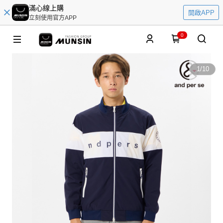
滿心線上購
開啟APP
立刻使用官方APP
0
1
/
10