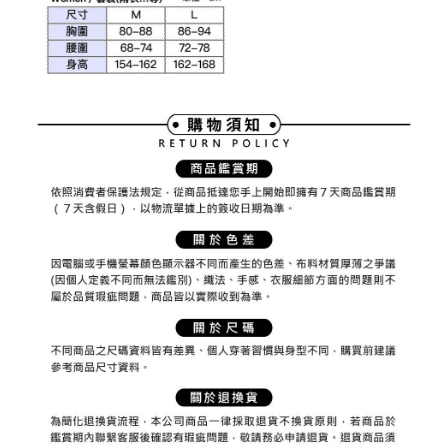
權轉讓予恩沛科技股份有限公司。
付款後7-11取貨
２．關於個人資料處理事宜，請瀏覽以下網址：
免運費
https://aftee.tw/terms/#terms3
３．未成年的使用者請事先徵得法定代理人或監護人之同意方可使用
宅配
「AFTEE先享後付」，若未經同意申辦者引起之損失，本公司不負相關責
任。
免運費
４．使用「AFTEE先享後付」時，將依據個別帳號之用戶狀況，依本公司即
時審查核予不同之上限額度；若仍有額度不足之情形，本公司將視審查結果
離島宅配
請求用戶進行身份認證。
免運費
５．嚴禁一人註冊多個帳號或使用他人資訊註冊。若發現惡意使用之情形，
恩沛科技股份有限公司將有權停止該用戶之使用額度並採取法律行動。