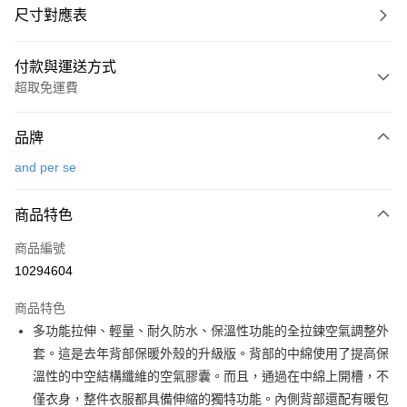
尺寸對應表
付款與運送方式
超取免運費
付款方式
品牌
信用卡一次付款
and per se
超商取貨付款
商品特色
LINE Pay
商品編號
Apple Pay
10294604
街口支付
商品特色
悠遊付
多功能拉伸、輕量、耐久防水、保溫性功能的全拉鍊空氣調整外
大哥付你分期
套。這是去年背部保暖外殼的升級版。背部的中綿使用了提高保
相關說明
溫性的中空結構纖維的空氣膠囊。而且，通過在中綿上開槽，不
【大哥付你分期使用說明】
僅衣身，整件衣服都具備伸縮的獨特功能。內側背部還配有暖包
AFTEE先享後付