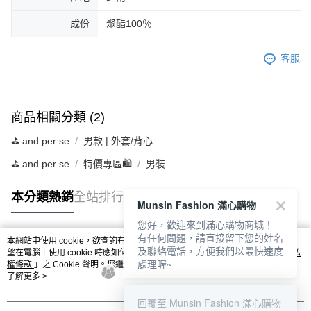
成份
聚酯100％
客服
商品相關分類 (2)
⛳️ and per se
男款 | 外套/背心
⛳️ and per se
特價專區🛍️
男裝
本分類熱銷
全站排行
Munsin Fashion 滿心購物
您好，歡迎來到滿心購物商城！
有任何問題，請直接留下您的姓名
本網站中使用 cookie，欲查詢有關本網站使用 cookie 方式之詳情，及若您不希
及聯絡電話，方便我們以最快速度
熱門標籤
望在電腦上使用 cookie 時應如何變更電腦的 cookie 設定，請參閱本網站「
隱私
處理喔~
權條款
」之 Cookie 聲明。您繼續使用本網站即表示您同意本公司得按本網站使
用條款之 Cookie 聲明使用 cookie。
了解更多 >
回覆至 Munsin Fashion 滿心購物