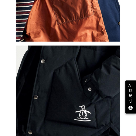
AI
找
尺
寸