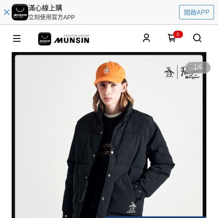
滿心線上購
開啟APP
立刻使用官方APP
0
1
/
6