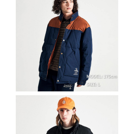
買賣價金債權讓與本公司後，依約使用本公司帳單繳交帳款。
後付繳納相關費用。
2.基於同意付款使用「大哥付你分期」之契約關係目的，商店將以您的個人
付款後萊爾富取貨
※ 交易是否成功請以「AFTEE先享後付 」之結帳頁面顯示為準，若有關於
資料（包含姓名、電話或地址）提供予台灣大哥大進項蒐集、處理及利用，
是否繳費成功／繳費後需取消欲退款等相關疑問，請聯繫「AFTEE先享後付
免運費
由本公司與您本人進行分期帳單所需資料之確認、核對及更正。
客戶支援中心」
https://netprotections.freshdesk.com/support/home
3.完整用戶服務條款，請詳閱以下連結：
https://oppay.tw/userRule
7-11取貨付款
【注意事項】
１．透過由恩沛科技股份有限公司提供之「AFTEE先享後付」服務完成之交
免運費
易，需依本服務之必要範圍內提供個人資料，並將交易相關給付款項請求債
權轉讓予恩沛科技股份有限公司。
付款後7-11取貨
２．關於個人資料處理事宜，請瀏覽以下網址：
免運費
https://aftee.tw/terms/#terms3
３．未成年的使用者請事先徵得法定代理人或監護人之同意方可使用
宅配
「AFTEE先享後付」，若未經同意申辦者引起之損失，本公司不負相關責
任。
免運費
４．使用「AFTEE先享後付」時，將依據個別帳號之用戶狀況，依本公司即
時審查核予不同之上限額度；若仍有額度不足之情形，本公司將視審查結果
離島宅配
請求用戶進行身份認證。
免運費
５．嚴禁一人註冊多個帳號或使用他人資訊註冊。若發現惡意使用之情形，
恩沛科技股份有限公司將有權停止該用戶之使用額度並採取法律行動。