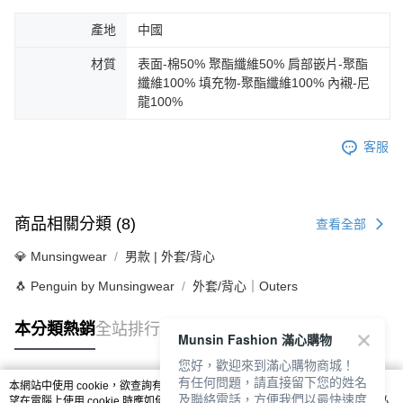
產地
中國
材質
表面-棉50% 聚酯纖維50% 肩部嵌片-聚酯
纖維100% 填充物-聚酯纖維100% 內襯-尼
龍100%
客服
商品相關分類 (8)
查看全部
💎 Munsingwear
男款 | 外套/背心
🐧 Penguin by Munsingwear
外套/背心｜Outers
本分類熱銷
全站排行
Munsin Fashion 滿心購物
您好，歡迎來到滿心購物商城！
有任何問題，請直接留下您的姓名
本網站中使用 cookie，欲查詢有關本網站使用 cookie 方式之詳情，及若您不希
及聯絡電話，方便我們以最快速度
熱門標籤
望在電腦上使用 cookie 時應如何變更電腦的 cookie 設定，請參閱本網站「
隱私