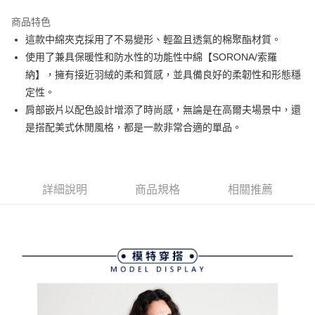
街口支付
商品特色
悠遊付
這款中綿夾克採用了不易變形、輕盈且透氣的棉聚酯材質。
大哥付你分期
使用了兼具保暖性和防水性的功能性中綿【SORONA/索羅
相關說明
納】，擁有接近羽絨的柔和質感，並具備良好的柔韌性和形態穩
【大哥付你分期使用說明】
定性。
AFTEE先享後付
1.本服務由台灣大哥大提供，台灣大哥大用戶可立即使用無須另外申請。
肩部嵌片以配色設計增添了時尚感，無論是在高爾夫場景中，還
2.付款方式選擇「大哥付你分期」，訂單成立後會自動跳轉到大哥付的交易
相關說明
流程，驗證手機門號後，選擇欲分期的期數、繳款截止日，確認付款後即完
是搭配美式休閒風格，都是一款非常合適的單品。
【關於「AFTEE先享後付」】
成交易。
ATM付款
AFTEE先享後付是「在收到商品之後才付款」的支付方式。 讓您購物簡單
3.實際核准額度、可分期數及費用金額請依後續交易確認頁面所載為準。
便利好安心！
4.訂單成立30分鐘內，如未前往確認交易或遇審核未通過，訂單將自動取
１．簡單：不需註冊會員、不需綁卡、不需儲值。
運送方式
消。如遇「轉專審核」未通過狀況，表示未達大哥付你分期系統評分，恕無
２．便利：只要手機號碼，簡訊認證，即可結帳。
法說明評估內容。
詳細說明
商品規格
相關推薦
３．安心：先確認商品／服務後，再付款。
全家取貨付款
【繳款方式說明】
1.分期款項不併入電信帳單，「大哥付你分期」於每月結算日後寄送繳費提
免運費
【「AFTEE先享後付」結帳流程】
醒簡訊。
１．於結帳方式選擇「AFTEE先享後付」後，將跳轉至「AFTEE先享後付」
2.透過簡訊連結打開帳單後，可選擇「超商條碼／台灣大直營門市／銀行轉
付款後全家取貨
結帳頁面，進行簡訊認證並確認金額後，即可完成結帳。
帳／街口支付／iPASS MONEY」等通路繳費。
２．訂單成立數日內，您將收到繳費通知簡訊。
免運費
３．收到繳費通知簡訊後14天內，點擊此簡訊中的連結，可透過四大超商／
【注意事項】
ATM／網路銀行／等多元方式進行付款，方視為交易完成。
萊爾富取貨付款
1.本服務係由「台灣大哥大股份有限公司」（以下簡稱本公司）所提供，讓
※ 請注意：結帳手續完成當下不需立刻繳費，但若您需要取消訂單，請聯絡
用戶於交易時，得透過本服務購買商品或服務，並由商店將買賣／分期付款
免運費
購買商品的店家。未經商家同意取消之訂單仍視為有效，需透過AFTEE先享